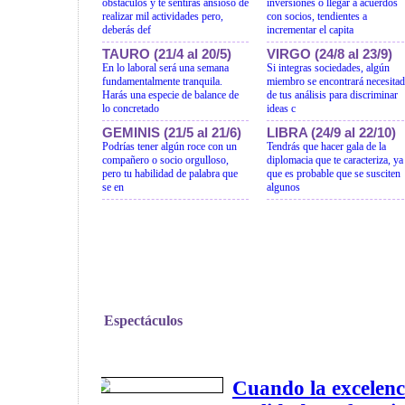
obstáculos y te sentirás ansioso de
inversiones o llegar a acuerdos
realizar mil actividades pero,
con socios, tendientes a
deberás def
incrementar el capita
TAURO (21/4 al 20/5)
VIRGO (24/8 al 23/9)
En lo laboral será una semana
Si integras sociedades, algún
fundamentalmente tranquila.
miembro se encontrará necesita
Harás una especie de balance de
de tus análisis para discriminar
lo concretado
ideas c
GEMINIS (21/5 al 21/6)
LIBRA (24/9 al 22/10)
Podrías tener algún roce con un
Tendrás que hacer gala de la
compañero o socio orgulloso,
diplomacia que te caracteriza, ya
pero tu habilidad de palabra que
que es probable que se susciten
se en
algunos
Espectáculos
Cuando la excelenc