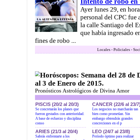
Intento de robo en
Ayer lunes 29, en hora
personal del CPC fue a
la calle Santiago del E
que había ingresado e
fines de robo ...
Locales - Policiales - So
Horóscopos: Semana del 28 de 
al 3 de Enero de 2015.
Pronósticos Astrológicos de Divina Amor
PISCIS (20/2 al 20/3)
CANCER (22/6 al 23/7
Se concretarán los planes que
Los negocios no marcharán tan
fueron gestados con anterioridad.
bien como prometían. Sin
A base de esfuerzo y disciplina
embargo obtendrás grandes
conso
concreciones en el p
ARIES (21/3 al 20/4)
LEO (24/7 al 23/8)
Sabrás enfrentarte a los
Período óptimo para realizar