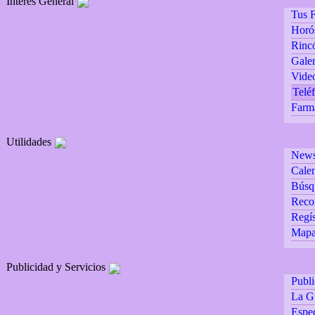
Interés General
Tus F
Horó
Rincó
Galer
Vide
Teléf
Farm
Utilidades
Newsl
Calen
Búsq
Reco
Regís
Mapa 
Publicidad y Servicios
Publ
La G
Espec