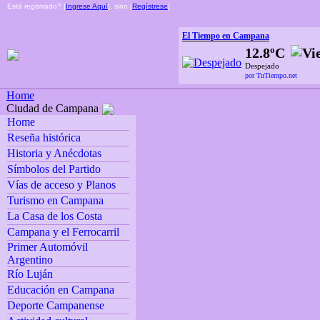
Está registrado? [
Ingrese Aquí
], sino [
Regístrese
]
El Tiempo en Campana
12.8ºC
Despejado
por TuTiempo.net
Home
Ciudad de Campana
Home
Reseña histórica
Historia y Anécdotas
Símbolos del Partido
Vías de acceso y Planos
Turismo en Campana
La Casa de los Costa
Campana y el Ferrocarril
Primer Automóvil
Argentino
Río Luján
Educación en Campana
Deporte Campanense