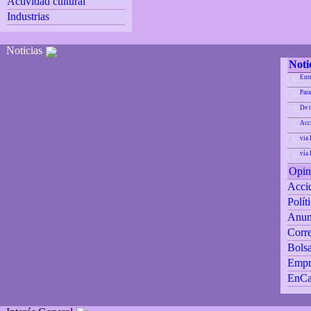
Actividad cultural
Industrias
Noticias
Noti
Ent
|_
Para
|_
De 
|_
Acci
|_
via 
|_
vía
|_
Opin
Accid
Polít
Anun
Corre
Bolsa
Empr
EnCa