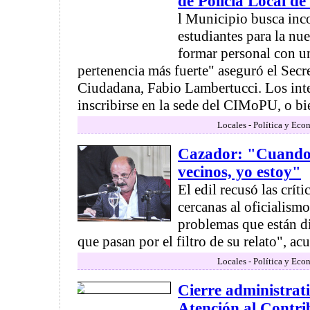
de Policía Local 
l Municipio busca inc
estudiantes para la nu
formar personal con u
pertenencia más fuerte" aseguró el Secr
Ciudadana, Fabio Lambertucci. Los int
inscribirse en la sede del CIMoPU, o bien
Locales - Política y Eco
Cazador: "Cuando 
vecinos, yo estoy"
El edil recusó las crít
cercanas al oficialism
problemas que están di
que pasan por el filtro de su relato", acus
Locales - Política y Eco
Cierre administrat
Atención al Contri