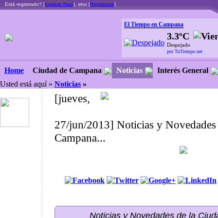
Está registrado? [
Ingrese Aquí
], sino [
Regístrese
]
El Tiempo en Campana
3.3ºC
Despejado
por TuTiempo.net
Ciudad de Campana
Noticias
Interés General
Home
Usted está aquí »
Noticias
»
[jueves,
27/jun/2013] Noticias y Novedades 
Campana...
Noticias y Novedades de la Ci