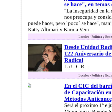
se hace", en temas
"La inseguridad en la 
nos preocupa y consi
puede hacer, pero `poco´ se hace", mani
Katty Altimari y Karina Vera ...
Locales - Política y Eco
Desde Unidad Radi
122 Aniversario de
Radical
La U.C.R ...
Locales - Política y Eco
En el CIC del bar
de Capacitación en
Métodos Anticonce
Será el próximo 1º e ju
Municipio y Región Sa