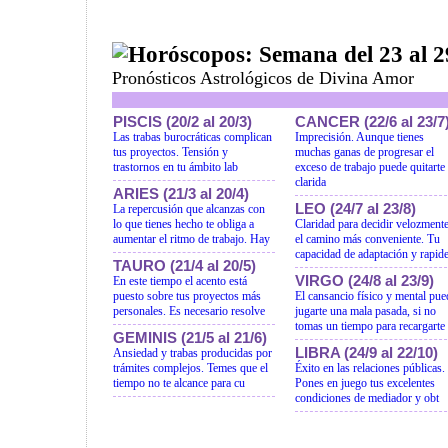
Horóscopos: Semana del 23 al 2
Pronósticos Astrológicos de Divina Amor
PISCIS (20/2 al 20/3)
CANCER (22/6 al 23/7
Las trabas burocráticas complican
Imprecisión. Aunque tienes
tus proyectos. Tensión y
muchas ganas de progresar el
trastornos en tu ámbito lab
exceso de trabajo puede quitarte
clarida
ARIES (21/3 al 20/4)
LEO (24/7 al 23/8)
La repercusión que alcanzas con
lo que tienes hecho te obliga a
Claridad para decidir velozment
aumentar el ritmo de trabajo. Hay
el camino más conveniente. Tu
capacidad de adaptación y rapid
TAURO (21/4 al 20/5)
VIRGO (24/8 al 23/9)
En este tiempo el acento está
puesto sobre tus proyectos más
El cansancio físico y mental pue
personales. Es necesario resolve
jugarte una mala pasada, si no
tomas un tiempo para recargarte
GEMINIS (21/5 al 21/6)
LIBRA (24/9 al 22/10)
Ansiedad y trabas producidas por
trámites complejos. Temes que el
Éxito en las relaciones públicas.
tiempo no te alcance para cu
Pones en juego tus excelentes
condiciones de mediador y obt