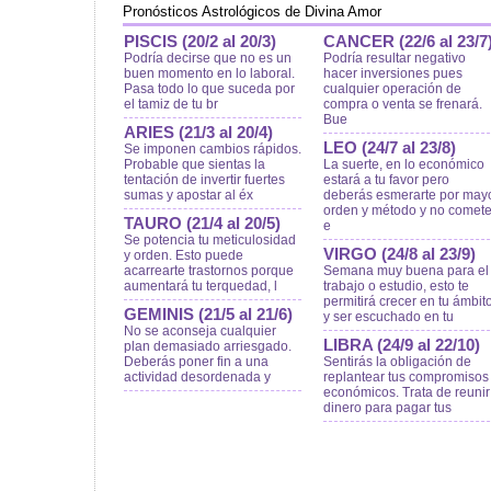
Pronósticos Astrológicos de Divina Amor
PISCIS (20/2 al 20/3)
CANCER (22/6 al 23/7
Podría decirse que no es un
Podría resultar negativo
buen momento en lo laboral.
hacer inversiones pues
Pasa todo lo que suceda por
cualquier operación de
el tamiz de tu br
compra o venta se frenará.
Bue
ARIES (21/3 al 20/4)
LEO (24/7 al 23/8)
Se imponen cambios rápidos.
Probable que sientas la
La suerte, en lo económico
tentación de invertir fuertes
estará a tu favor pero
sumas y apostar al éx
deberás esmerarte por may
orden y método y no comete
TAURO (21/4 al 20/5)
e
Se potencia tu meticulosidad
VIRGO (24/8 al 23/9)
y orden. Esto puede
acarrearte trastornos porque
Semana muy buena para el
aumentará tu terquedad, l
trabajo o estudio, esto te
permitirá crecer en tu ámbit
GEMINIS (21/5 al 21/6)
y ser escuchado en tu
No se aconseja cualquier
LIBRA (24/9 al 22/10)
plan demasiado arriesgado.
Deberás poner fin a una
Sentirás la obligación de
actividad desordenada y
replantear tus compromisos
económicos. Trata de reunir
dinero para pagar tus