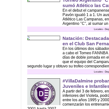
Torneo Argentino "C
sumó Atlético las 
En el debut el campanense
Pavón igualó 1 a 1. Un aus
Atlético Las Campanas, en
Argentino "C", al sumar un 
Locales - De
Natación: Destacada 
en el Club San Fern
En los últimos dos sábados
a cabo el Torneo FANNBA 
días de doble jornada en e
que el equipo del Campana
segundo lugar y obtuvo su trofeo correspondient
Locales - De
#VillaDalmine proba
Juveniles e Infantile
A partir del 3 de febrero, e
inferiores del Violeta, pod
entre los años 1995 y 2000. 
comenzarán los entrenamie
2001 hasta 2007 ...