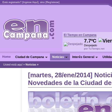
Está registrado? [
Ingrese Aquí
], sino [
Regístrese
]
El Tiempo en Campana
7.7ºC
Despejado
por TuTiempo.net
Home
Ciudad de Campana
Noticias
Interés General
Utilid
Usted está aquí »
Noticias
»
[martes, 28/ene/2014] Notic
Novedades de la Ciudad de