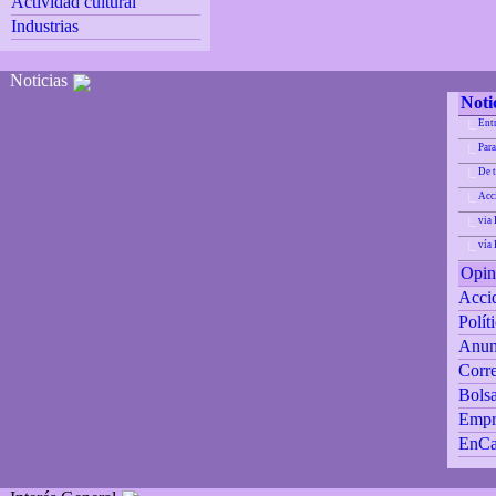
Actividad cultural
Industrias
Noticias
Noti
Ent
|_
Para
|_
De 
|_
Acci
|_
via 
|_
vía
|_
Opin
Accid
Polít
Anun
Corre
Bolsa
Empr
EnCa