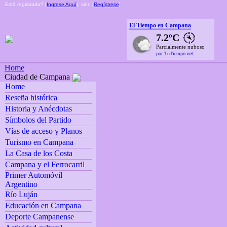
Está registrado? [
Ingrese Aquí
], sino [
Regístrese
]
El Tiempo en Campana
7.2ºC
Parcialmente nuboso
por TuTiempo.net
Home
Ciudad de Campana
Home
Reseña histórica
Historia y Anécdotas
Símbolos del Partido
Vías de acceso y Planos
Turismo en Campana
La Casa de los Costa
Campana y el Ferrocarril
Primer Automóvil
Argentino
Río Luján
Educación en Campana
Deporte Campanense