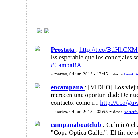
#CampaBA
Prostata
:
http://t.co/BtiHhCX
Es esperable que los concejales 
#CampaBA
-
-
martes, 04 jun 2013 - 13:45
desde
Tweet B
encampana
: [VIDEO] Los vieji
merecen una oportunidad: De nue
contacto. como r...
http://t.co/g
-
-
martes, 04 jun 2013 - 02:55
desde
twitterf
campanaboatclub
: Culminó el
"Copa Optica Gaffel": El fin de