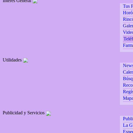
Interés General
Tus F
Horó
Rincó
Galer
Vide
Teléf
Farm
Utilidades
Newsl
Calen
Búsq
Reco
Regís
Mapa 
Publicidad y Servicios
Publ
La G
Espec