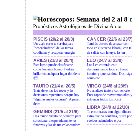
Horóscopos: Semana del 2 al 8 d
Pronósticos Astrológicos de Divina Amor
PISCIS (20/2 al 20/3)
CANCER (22/6 al 23/7
Un viaje corto te servirá para
Tendrás deseos de arrasar con
"desenchufarte" de las tareas
todo en el terreno laboral, con ta
cotidianas y recuperar energía
de salirte con la tuya. Es un
ARIES (21/3 al 20/4)
LEO (24/7 al 23/8)
Este lapso puede clasificarse
Los Leo entrarán en ti
como bastante bueno. Podrás
desparramando todo su fuego
brillar en cualquier lugar donde tu
interior y quemándote. Desmáya
r
como cor
TAURO (21/4 al 20/5)
VIRGO (24/8 al 23/9)
Trata de evitar los roces y las
No analices tanto y convéncete.
decisiones repentinas porque hay
Eres capaz de mover montañas 
"algunas nubes oscuras". A pesar
enfrentar todos los obstá
de es
LIBRA (24/9 al 22/10)
GEMINIS (21/5 al 21/6)
Te encontrarás con algún dinero
Has tenido viento de bonanza para
extra que no contabas, quizá por
solucionar inesperadamente tus
sueldos adeudados o por
finanzas y las de tus colaboradore