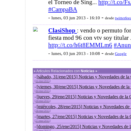
el Torneo de Sing...
http://t.co/
#CampaBA
-
-
lunes, 03 jun 2013 - 16:10
desde
twitterfee
ClasiShop
: vendo o permuto for
fiesta mod 96 con vtv soy titular
http://t.co/h6t8EMMLm6
#Anun
-
-
lunes, 03 jun 2013 - 10:08
desde
Google
»
Articulos Relacionados con
Noticias »
:
[sábado, 31/ene/2015] Noticias y Novedades de la
›
[31/ene/2015]
[viernes, 30/ene/2015] Noticias y Novedades de l
›
[30/ene/2015]
[jueves, 29/ene/2015] Noticias y Novedades de la
›
[29/ene/2015]
[miércoles, 28/ene/2015] Noticias y Novedades de
›
[28/ene/2015]
[martes, 27/ene/2015] Noticias y Novedades de la
›
[27/ene/2015]
[domingo, 25/ene/2015] Noticias y Novedades de 
›
[25/ene/2015]