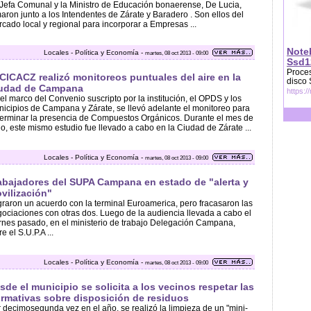
Jefa Comunal y la Ministro de Educación bonaerense, De Lucia,
maron junto a los Intendentes de Zárate y Baradero . Son ellos del
cado local y regional para incorporar a Empresas ...
Note
Locales - Política y Economía -
martes, 08 oct 2013 - 09:00
Ssd1
Proces
 CICACZ realizó monitoreos puntuales del aire en la
disco
udad de Campana
https:/
el marco del Convenio suscripto por la institución, el OPDS y los
icipios de Campana y Zárate, se llevó adelante el monitoreo para
erminar la presencia de Compuestos Orgánicos. Durante el mes de
io, este mismo estudio fue llevado a cabo en la Ciudad de Zárate ...
Locales - Política y Economía -
martes, 08 oct 2013 - 09:00
abajadores del SUPA Campana en estado de "alerta y
vilización"
raron un acuerdo con la terminal Euroamerica, pero fracasaron las
ociaciones con otras dos. Luego de la audiencia llevada a cabo el
rnes pasado, en el ministerio de trabajo Delegación Campana,
re el S.U.P.A ...
Locales - Política y Economía -
martes, 08 oct 2013 - 09:00
sde el municipio se solicita a los vecinos respetar las
rmativas sobre disposición de residuos
 decimosegunda vez en el año, se realizó la limpieza de un "mini-