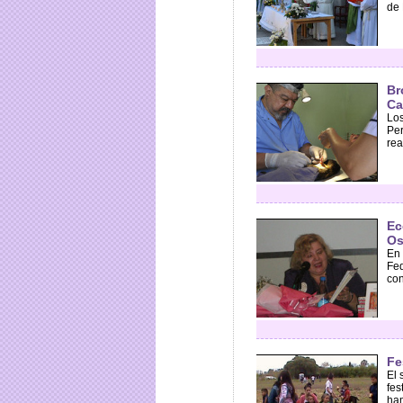
de 
Br
Ca
Los
Per
rea
Ec
Os
En 
Fed
con
Fe
El 
fes
ham