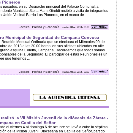
s Pioneros
s pasados, en su Despacho principal del Palacio Comunal, a
endente Municipal Stella Maris Giroldi recibió a visita de integrantes
a Unión Vecinal Barrio Los Pioneros, en el marco de ...
Locales - Política y Economía -
martes, 08 oct 2013 - 09:00
ro Municipal de Seguridad de Campana Convoca
a Reunión Mensual Ordinaria que se efectuará el Miércoles 09 de
ubre de 2013 a las 20.00 horas, en sus oficinas ubicadas en alle
lgrano esquina Coletta, Campana. Recordemos que todos somos
ponsables de la Seguridad. El participar de estas Reuniones es un
er que tenemos ...
Locales - Política y Economía -
martes, 08 oct 2013 - 09:00
 realizó la VII Misión Juvenil de la diócesis de Zárate -
mpana en Capilla del Señor
de el viernes 4 al domingo 6 de octubre se llevó a cabo la séptima
ción de la Misión Juvenil Diocesana en Capilla del Señor, partido