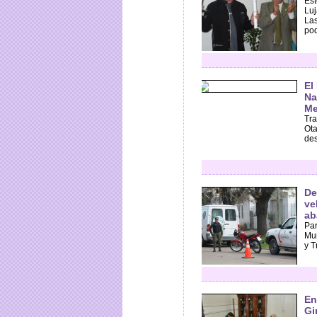
Est
Luj
Las
pod
El
Na
Me
Tra
Ota
des
De
ve
ab
Par
Mun
y T
En
Gi