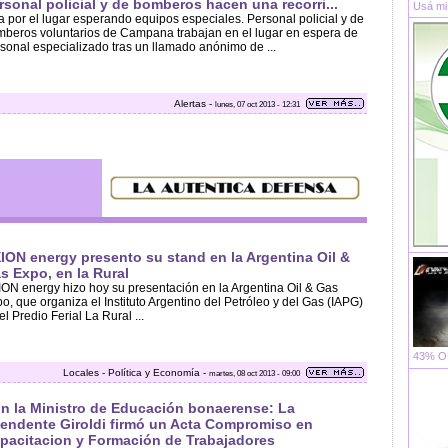
rsonal policial y de bomberos hacen una recorri...
Usá mi
da por el lugar esperando equipos especiales. Personal policial y de
beros voluntarios de Campana trabajan en el lugar en espera de
sonal especializado tras un llamado anónimo de ...
Alertas -
lunes, 07 oct 2013 - 12:31
ION energy presento su stand en la Argentina Oil &
s Expo, en la Rural
ON energy hizo hoy su presentación en la Argentina Oil & Gas
o, que organiza el Instituto Argentino del Petróleo y del Gas (IAPG)
el Predio Ferial La Rural ...
43% OF
Locales - Política y Economía -
martes, 08 oct 2013 - 09:00
n la Ministro de Educación bonaerense: La
tendente Giroldi firmó un Acta Compromiso en
pacitacion y Formación de Trabajadores