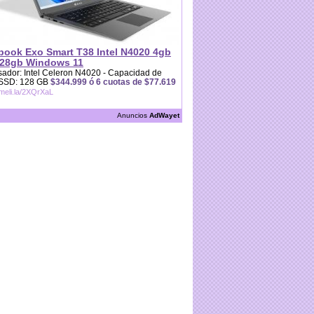
book Exo Smart T38 Intel N4020 4gb
28gb Windows 11
ador: Intel Celeron N4020 - Capacidad de
 SSD: 128 GB
$344.999 ó 6 cuotas de $77.619
/meli.la/2XQrXaL
Anuncios
AdWayet