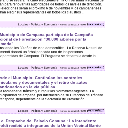
e año se llevarán a cabo elecciones en la Universidad Nacional de
án para renovar las autoridades de todos los niveles de dirección.
 elecciones serán el próximo 6 de noviembre y los campanenses
rán elegir sus representantes en todos los claustros ...
Locales - Política y Economía -
martes, 08 oct 2013 - 09:00
 Municipio de Campana participa de la Campaña
cional de Forestacion "30.000 arboles por la
moria"
nsitando los 30 años de vida democrática . La Reserva Natural de
mendi donará un árbol por cada una de las personas
aparecidas de Campana. El Programa se desarrolla desde la ...
Locales - Política y Economía -
martes, 08 oct 2013 - 09:00
sde el Municipio: Continúan los controles
hiculares y documentales y el retiro de autos
andonados en la vía pública
a reordenar el tránsito y cumplir las Normativas vigentes . La
icipalidad de ampana, por intermedio de su Dirección de Tránsito
ransporte, dependiente de la Secretaría de Prevención ...
Locales - Política y Economía -
martes, 08 oct 2013 - 09:00
 el Despacho del Palacio Comunal: La intendente
roldi recibió a integrantes de la Unión Vecinal Barrio