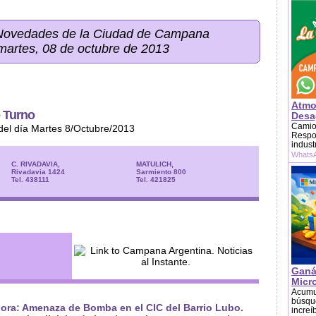
 Novedades de la Ciudad de Campana
martes, 08 de octubre de 2013
Atmo
 Turno
Desag
Camion
del día Martes 8/Octubre/2013
Respon
indust
WhatsA
C. RIVADAVIA,
MATULICH,
Rivadavia 1424
Sarmiento 800
Tel. 438111
Tel. 421825
Ganá
Micr
Acumu
búsque
ora: Amenaza de Bomba en el CIC del Barrio Lubo.
increí