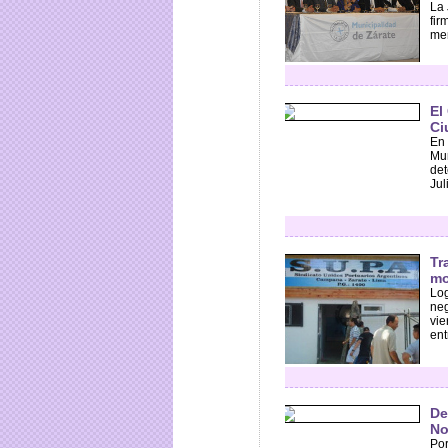
La 
fir
mer
El
Ci
En 
Mun
det
Jul
Tr
mo
Log
neg
vie
ent
De
No
Por