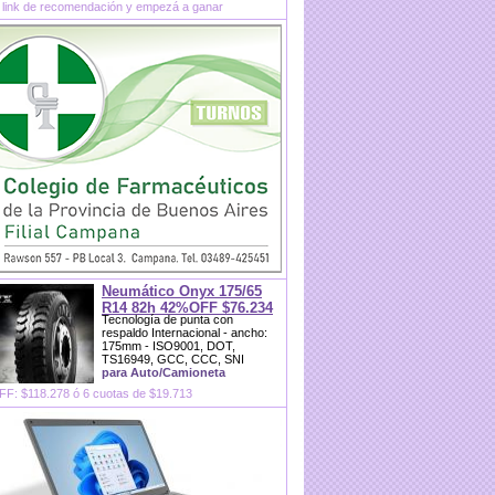
 link de recomendación y empezá a ganar
Neumático Onyx 175/65
R14 82h 42%OFF $76.234
Tecnología de punta con
respaldo Internacional - ancho:
175mm - ISO9001, DOT,
TS16949, GCC, CCC, SNI
para Auto/Camioneta
F: $118.278 ó 6 cuotas de $19.713