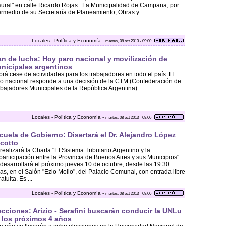
ural" en calle Ricardo Rojas . La Municipalidad de Campana, por
ermedio de su Secretaría de Planeamiento, Obras y ...
Locales - Política y Economía -
martes, 08 oct 2013 - 09:00
an de lucha: Hoy paro nacional y movilización de
nicipales argentinos
rá cese de actividades para los trabajadores en todo el país. El
o nacional responde a una decisión de la CTM (Confederación de
bajadores Municipales de la República Argentina) ...
Locales - Política y Economía -
martes, 08 oct 2013 - 09:00
cuela de Gobierno: Disertará el Dr. Alejandro López
cotto
realizará la Charla "El Sistema Tributario Argentino y la
articipación entre la Provincia de Buenos Aires y sus Municipios" .
desarrollará el próximo jueves 10 de octubre, desde las 19:30
as, en el Salón "Ezio Mollo", del Palacio Comunal, con entrada libre
ratuita. Es ...
Locales - Política y Economía -
martes, 08 oct 2013 - 09:00
ecciones: Arizio - Serafini buscarán conducir la UNLu
 los próximos 4 años