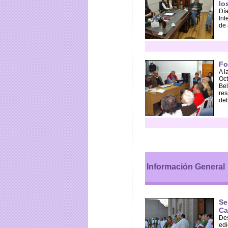
lo
Día
Int
de 
Fo
A l
Oct
Be
res
deb
Información General
Se
Ca
Des
edi