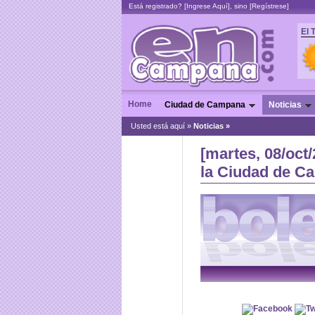
Está registrado? [
Ingrese Aquí
], sino [
Regístrese
]
El 
Home
Ciudad de Campana
Noticias
Usted está aquí »
Noticias
»
[martes, 08/oct
la Ciudad de C