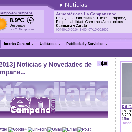
Noticias
Tiempo en Campana
Atmosféricos La Campanense
Desagotes Domiciliarios. Eficacia, Rapidez,
8.9ºC
Responsabilidad. Camiones Atmosféricos.
Despejado
Campana y Zárate
por TuTiempo.net
03489-15-582642 /03487-15-662660
Interés General
Utilidades
Publicidad y Servicios
/2013] Noticias y Novedades de
ampana...
Kit D
Es una
$ 299.
15m -
Debes 