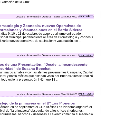
Exaltación de la Cruz ...
Locales - Información General -
martes, 08 oct 2013 - 09:00
omatología y Zoonosis: nuevos Operativos de
straciones y Vacunaciones en el Barrio Siderca
 días 9, 10 y 11 de octubre, de acuerdo al turno entregado .
sonal Municipal perteneciente al Área de Bromatología y Zoonosis
lizará nuevos operativos de castración y vacunación, en ...
Locales - Información General -
martes, 08 oct 2013 - 09:00
os de una Presentación: "Desde la Incandescente
curidad" de Susana Boechat
un marco amable y con asistentes provenientes Campana, Capital
eral y hasta México que estaban visita por Buenos Aires,se realizó
 todo éxito la presentación l Número 18 ...
Locales - Información General -
martes, 08 oct 2013 - 09:00
stejo de la primavera en el Bº Los Pioneros
sábado 28 de septiembre el Club Atlético Los Pioneros organizó el
tival de "la primavera" obsequiando a los chicos choripanes,
burguesas, panchos y gaseosas. El evento comenzó al medio día