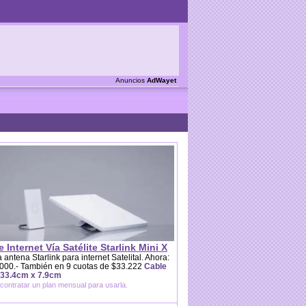
Anuncios
AdWayet
e Internet Vía Satélite Starlink Mini X
 antena Starlink para internet Satelital. Ahora:
000.- También en 9 cuotas de $33.222
Cable
 33.4cm x 7.9cm
contratar un plan mensual para usarla.