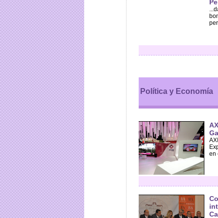
Pe
...
bom
per
Política y Economía
AX
Ga
AXI
Exp
en 
Co
in
Ca