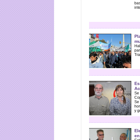
bas
int
Pl
mu
Hab
par
Tra
Es
Ac
Se 
Cop
Se 
hor
y g
El
en