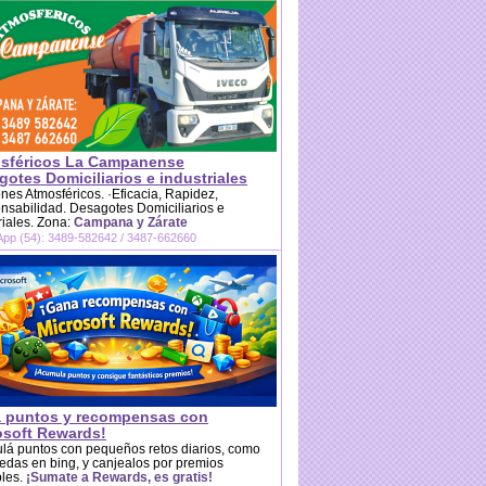
sféricos La Campanense
otes Domiciliarios e industriales
es Atmosféricos. ·Eficacia, Rapidez,
sabilidad. Desagotes Domiciliarios e
riales. Zona:
Campana y Zárate
pp (54): 3489-582642 / 3487-662660
 puntos y recompensas con
osoft Rewards!
lá puntos con pequeños retos diarios, como
das en bing, y canjealos por premios
bles.
¡Sumate a Rewards, es gratis!