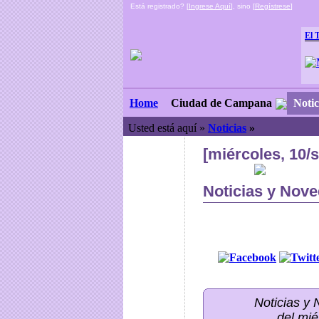
Está registrado? [
Ingrese Aquí
], sino [
Regístrese
]
El 
Ciudad de Campana
Notic
Home
Usted está aquí »
Noticias
»
[miércoles, 10/
Noticias y Nove
Noticias y
del mié