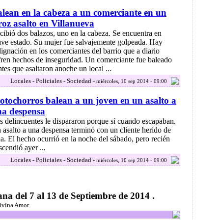
lean en la cabeza a un comerciante en un
roz asalto en Villanueva
cibió dos balazos, uno en la cabeza. Se encuentra en
ave estado. Su mujer fue salvajemente golpeada. Hay
dignación en los comerciantes del barrio que a diario
fren hechos de inseguridad. Un comerciante fue baleado
tes que asaltaron anoche un local ...
Locales - Policiales - Sociedad -
miércoles, 10 sep 2014 - 09:00
tochorros balean a un joven en un asalto a
na despensa
s delincuentes le dispararon porque sí cuando escapaban.
 asalto a una despensa terminó con un cliente herido de
la. El hecho ocurrió en la noche del sábado, pero recién
scendió ayer ...
Locales - Policiales - Sociedad -
miércoles, 10 sep 2014 - 09:00
a del 7 al 13 de Septiembre de 2014 .
Divina Amor