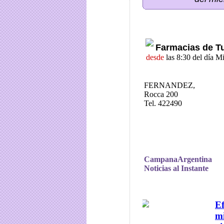
Farmacias de T
desde
las 8:30 del día M
FERNANDEZ,
Rocca 200
Tel. 422490
CampanaArgentina
Noticias al Instante
Ef
mi