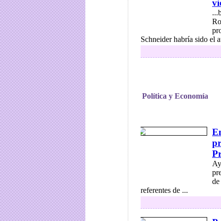
vi
..
Ro
pr
Schneider habría sido el au
Política y Economía
En
pr
Pr
Ay
pr
de
referentes de ...