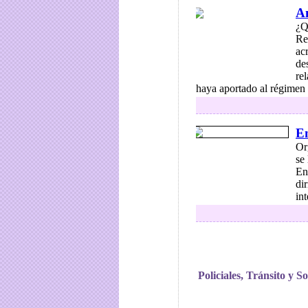
A
¿Q
Re
ac
de
re
haya aportado al régimen n
En
Or
se
En
di
int
Policiales, Tránsito y S