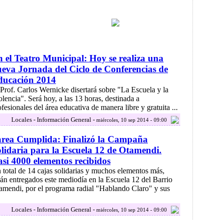
 el Teatro Municipal: Hoy se realiza una
eva Jornada del Ciclo de Conferencias de
ducación 2014
 Prof. Carlos Wernicke disertará sobre "La Escuela y la
olencia". Será hoy, a las 13 horas, destinada a
ofesionales del área educativa de manera libre y gratuita ...
Locales - Información General -
miércoles, 10 sep 2014 - 09:00
area Cumplida: Finalizó la Campaña
lidaria para la Escuela 12 de Otamendi.
si 4000 elementos recibidos
 total de 14 cajas solidarias y muchos elementos más,
rán entregados este mediodía en la Escuela 12 del Barrio
amendi, por el programa radial "Hablando Claro" y sus
Locales - Información General -
miércoles, 10 sep 2014 - 09:00