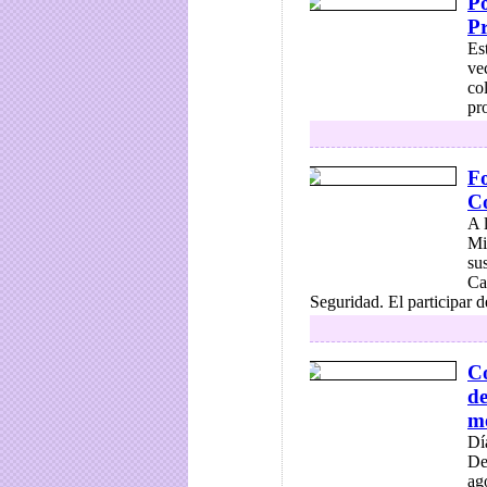
Po
Pr
Es
ve
co
pr
F
C
A 
Mi
su
Ca
Seguridad. El participar d
Co
de
m
Dí
De
ag