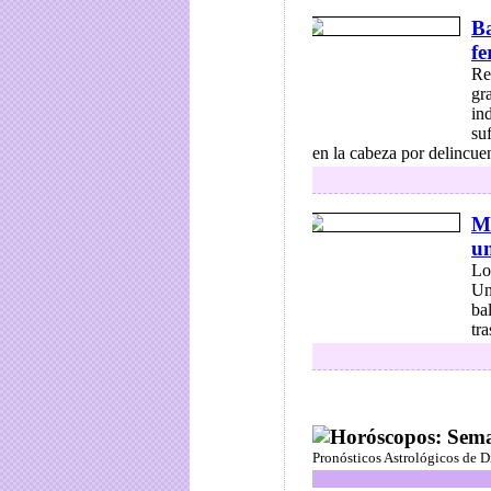
Ba
fe
Re
gr
in
su
en la cabeza por delincuen
Mo
u
Lo
Un
ba
tra
Horóscopos: Seman
Pronósticos Astrológicos de 