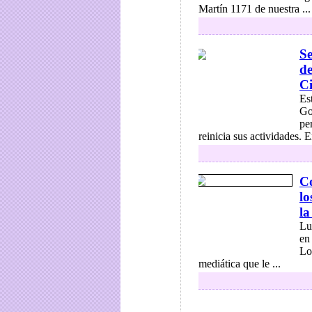
Martín 1171 de nuestra ...
Se
de
Ci
Es
Go
pe
reinicia sus actividades. En
Co
lo
la
Lu
en
Lo
mediática que le ...