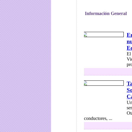
Información General
En
nu
E
El
Vi
pr
T
So
Ca
Un
se
Ot
conductores, ...