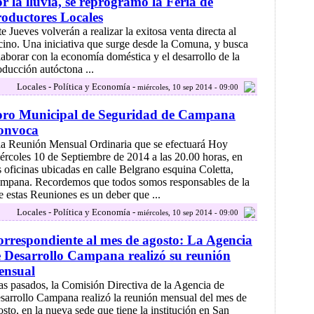
r la lluvia, se reprogramó la Feria de
oductores Locales
te Jueves volverán a realizar la exitosa venta directa al
cino. Una iniciativa que surge desde la Comuna, y busca
laborar con la economía doméstica y el desarrollo de la
oducción autóctona ...
Locales - Política y Economía -
miércoles, 10 sep 2014 - 09:00
oro Municipal de Seguridad de Campana
onvoca
la Reunión Mensual Ordinaria que se efectuará Hoy
ércoles 10 de Septiembre de 2014 a las 20.00 horas, en
s oficinas ubicadas en calle Belgrano esquina Coletta,
mpana. Recordemos que todos somos responsables de la
e estas Reuniones es un deber que ...
Locales - Política y Economía -
miércoles, 10 sep 2014 - 09:00
rrespondiente al mes de agosto: La Agencia
 Desarrollo Campana realizó su reunión
ensual
as pasados, la Comisión Directiva de la Agencia de
sarrollo Campana realizó la reunión mensual del mes de
osto, en la nueva sede que tiene la institución en San