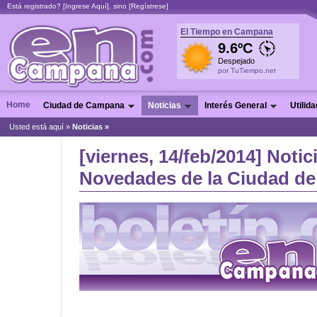
Está registrado? [
Ingrese Aquí
], sino [
Regístrese
]
El Tiempo en Campana
9.6ºC
Despejado
por TuTiempo.net
Home
Ciudad de Campana
Noticias
Interés General
Utilid
Usted está aquí »
Noticias
»
[viernes, 14/feb/2014] Notic
Novedades de la Ciudad de