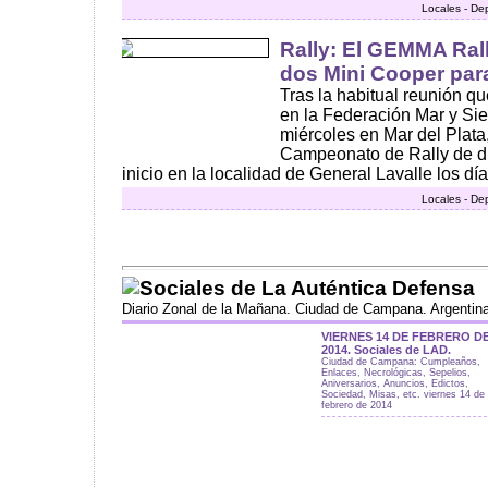
Locales - De
Rally: El GEMMA Ral
dos Mini Cooper para
Tras la habitual reunión qu
en la Federación Mar y Sier
miércoles en Mar del Plata
Campeonato de Rally de d
inicio en la localidad de General Lavalle los día
Locales - De
Sociales de La Auténtica Defensa
Diario Zonal de la Mañana. Ciudad de Campana. Argentin
VIERNES 14 DE FEBRERO D
2014. Sociales de LAD.
Ciudad de Campana: Cumpleaños,
Enlaces, Necrológicas, Sepelios,
Aniversarios, Anuncios, Edictos,
Sociedad, Misas, etc. viernes 14 de
febrero de 2014