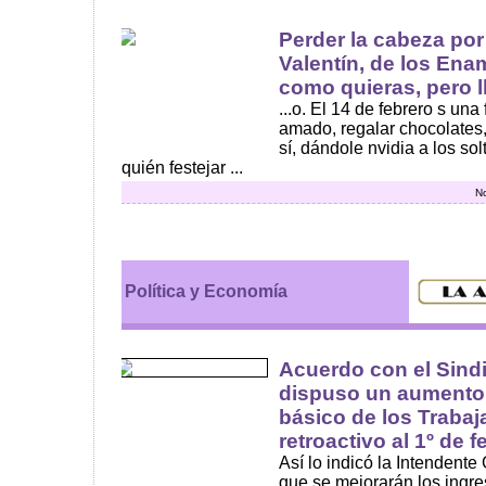
Perder la cabeza por
Valentín, de los Ena
como quieras, pero ll
...o. El 14 de febrero s una
amado, regalar chocolates
sí, dándole nvidia a los so
quién festejar ...
No
Política y Economía
Acuerdo con el Sindi
dispuso un aumento 
básico de los Trabaj
retroactivo al 1º de f
Así lo indicó la Intendente
que se mejorarán los ingre