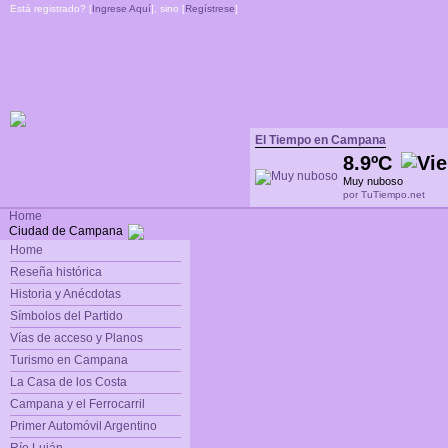
Está registrado? [
Ingrese Aquí
], sino [
Regístrese
]
El Tiempo en Campana
8.9ºC
Muy nuboso
por TuTiempo.net
Home
Ciudad de Campana
Home
Reseña histórica
Historia y Anécdotas
Símbolos del Partido
Vías de acceso y Planos
Turismo en Campana
La Casa de los Costa
Campana y el Ferrocarril
Primer Automóvil Argentino