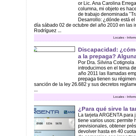
or Lic. Ana Carolina Errega
columna, mi objeto es hace
de trabajo denominada "Tr
Desarrollo: ¿dónde está el 
día sábado 02 de octubre del año 2010 en las i
Rodríguez ...
Locales - Infor
Discapacidad: ¿cóm
a la prepaga? Algun
Por Dra. Silvina Cotignol
introducirnos en el tema 
año 2011 las llamadas em
prepaga tienen su régimen 
sanción de la ley 26.682 y sus decretos reglam
...
Locales - Infor
¿Para qué sirve la ta
La tarjeta ARGENTA para j
tiene varios usos: permite 
previsionales, obtener pr
devolver hasta en 40 cuot