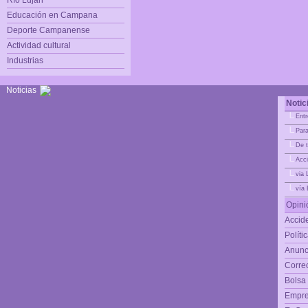
Río Luján
Educación en Campana
Deporte Campanense
Actividad cultural
Industrias
Noticias
Notic
|_
Entr
|_
Para
|_
De t
|_
Acci
|_
via 
|_
vía
Opini
Accide
Políti
Anunc
Corre
Bolsa
Empre