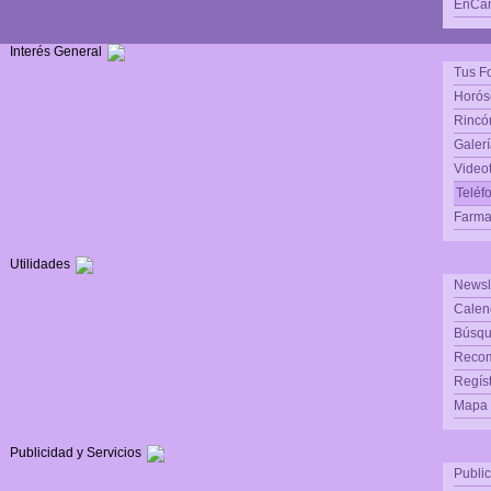
EnCam
Interés General
Tus F
Horós
Rincón
Galerí
Video
Teléf
Farma
Utilidades
Newsl
Calen
Búsqu
Reco
Regís
Mapa d
Publicidad y Servicios
Publi