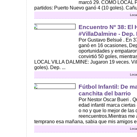
marcó 29. COMO LOCAL 
partidos: Puerto Nuevo ganó 4 (10 goles). Cañue
Loca
Encuentro Nº 38: El H
#VillaDalmine - Dep.
Por Gustavo Belsué . En 37
ganó en 16 ocasiones, Dep
oportunidades y empataron
convirtió 50 goles, mientr
LOCAL VILLA DALMINE: Jugaron 19 veces. Vil
goles). Dep. ...
Loca
Fútbol Infantil: De m
canchita del barrio
Por Nestor Oscar Bueri . 
edad infantil marca cierta
o no y que lo mejor de las
reencuentros.Mientras me 
temprano esa mañana, sabia que mis amigos es
Loca