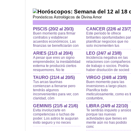
Horóscopos: Semana del 12 al 18 d
Pronósticos Astrológicos de Divina Amor
PISCIS (20/2 al 20/3)
CANCER (22/6 al 23/7
Buen momento para firmar
Este período te ofrece
contratos y establecer
brillantes oportunidades pa
acuerdos económicos. Las
planificar negocios que no
finanzas se beneficiarán con
solo incrementen tus
ARIES (21/3 al 20/4)
LEO (24/7 al 23/8)
A pesar que eres un signo
Incidencia negativa en las
emprendedor, la inestabilidad
relaciones con compañeros
externa te producirá ciertos
de trabajo o socios. Podría
resquemores. No te
haber disolución de socied
TAURO (21/4 al 20/5)
VIRGO (24/8 al 23/9)
Tus arcas taurinas
Buen momento para las
comienzan a llenarse pero
inversiones a largo plazo.
tendrás algunos
Planifica todo
inconvenientes para ver, con
meticulosamente, como es t
claridad, cóm
costumbre,
GEMINIS (21/5 al 21/6)
LIBRA (24/9 al 22/10)
Evita involucrarte en
Te sentirás inquieto y ansio
competencias o luchas de
porque las nuevas
poder. Los astros te auguran
actividades que tienes en
éxito seguro y no neces
mente aún no has podido
conc