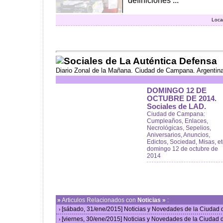
definiciones ...
Loca
Sociales de La Auténtica Defensa
Diario Zonal de la Mañana. Ciudad de Campana. Argentin
DOMINGO 12 DE
OCTUBRE DE 2014.
Sociales de LAD.
Ciudad de Campana:
Cumpleaños, Enlaces,
Necrológicas, Sepelios,
Aniversarios, Anuncios,
Edictos, Sociedad, Misas, et
domingo 12 de octubre de
2014
»
Articulos Relacionados con
Noticias »
:
[sábado, 31/ene/2015] Noticias y Novedades de la Ciudad
›
[viernes, 30/ene/2015] Noticias y Novedades de la Ciudad
›