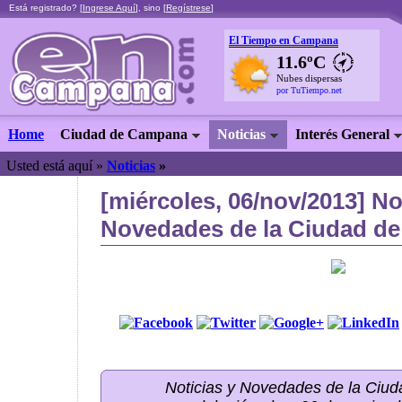
Está registrado? [
Ingrese Aquí
], sino [
Regístrese
]
El Tiempo en Campana
11.6ºC
Nubes dispersas
por TuTiempo.net
Home
Ciudad de Campana
Noticias
Interés General
Usted está aquí »
Noticias
»
[miércoles, 06/nov/2013] No
Novedades de la Ciudad de
Noticias y Novedades de la Ci