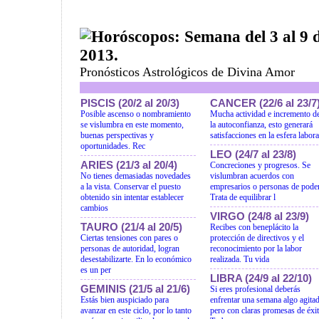
Horóscopos: Semana del 3 al 9 
2013.
Pronósticos Astrológicos de Divina Amor
PISCIS (20/2 al 20/3)
CANCER (22/6 al 23/7
Posible ascenso o nombramiento
Mucha actividad e incremento d
se vislumbra en este momento,
la autoconfianza, esto generará
buenas perspectivas y
satisfacciones en la esfera labora
oportunidades. Rec
LEO (24/7 al 23/8)
ARIES (21/3 al 20/4)
Concreciones y progresos. Se
No tienes demasiadas novedades
vislumbran acuerdos con
a la vista. Conservar el puesto
empresarios o personas de poder
obtenido sin intentar establecer
Trata de equilibrar l
cambios
VIRGO (24/8 al 23/9)
TAURO (21/4 al 20/5)
Recibes con beneplácito la
Ciertas tensiones con pares o
protección de directivos y el
personas de autoridad, logran
reconocimiento por la labor
desestabilizarte. En lo económico
realizada. Tu vida
es un per
LIBRA (24/9 al 22/10)
GEMINIS (21/5 al 21/6)
Si eres profesional deberás
Estás bien auspiciado para
enfrentar una semana algo agitad
avanzar en este ciclo, por lo tanto
pero con claras promesas de éxit