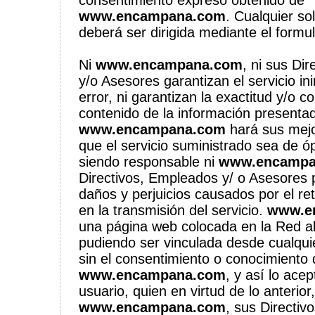
consentimiento expreso obtenido de
www.encampana.com
. Cualquier so
deberá ser dirigida mediante el formul
Ni
www.encampana.com
, ni sus Di
y/o Asesores garantizan el servicio in
error, ni garantizan la exactitud y/o co
contenido de la información presenta
www.encampana.com
hará sus mejo
que el servicio suministrado sea de ó
siendo responsable ni
www.encampa
Directivos, Empleados y/ o Asesores 
daños y perjuicios causados por el ret
en la transmisión del servicio.
www.e
una página web colocada en la Red ab
pudiendo ser vinculada desde cualqui
sin el consentimiento o conocimiento 
www.encampana.com
, y así lo ace
usuario, quien en virtud de lo anterio
www.encampana.com
, sus Directiv