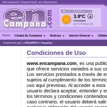
Está registrado? [
Ingrese Aquí
], sino [
Regístrese
]
El Tiempo en Campana
3.8ºC
Despejado
por TuTiempo.net
Home
Ciudad de Campana
Noticias
Interés General
Utilid
Usted está aquí »
USUARIOS
» Usuarios
Condiciones de Uso
www.encampana.com
, es una publi
que ofrece servicios variados a sus us
Los servicios prestados a través de 
sujetos al cumplimiento de los términ
uso aquí previstas. Al acceder a esta
usuario declara aceptar, entender y 
los términos y condiciones contenido
caso contrario, el usuario deberá sali