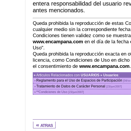
entera responsabilidad del usuario rev
antes mencionados.
Queda prohibida la reproducción de estas C
cualquier medio sin la correspondiente fecha
Condiciones tienen validez como se muestra
www.encampana.com
en el día de la fecha 
Uso".
Queda prohibida la reproducción exacta en ot
licencia, como Condiciones de Uso en dicho s
el consentimiento de
www.encampana.com
.
»
Articulos Relacionados con
USUARIOS » Usuarios
:
Reglamento para el Uso de Espacios de Participación
›
[04/oc
Tratamiento de Datos de Carácter Personal
›
[23/jun/2007]
**Condiciones de Uso
›
[23/jun/2007]
« atras