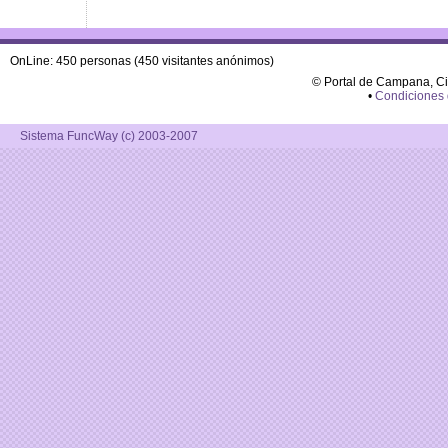
OnLine: 450 personas (450 visitantes anónimos)
© Portal de Campana, C
•
Condiciones
Sistema FuncWay (c) 2003-2007