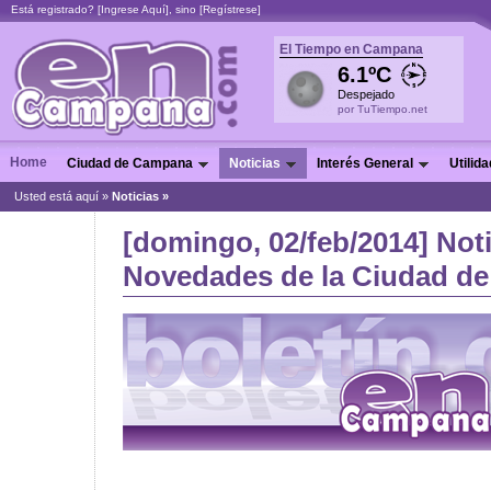
Está registrado? [
Ingrese Aquí
], sino [
Regístrese
]
El Tiempo en Campana
6.1ºC
Despejado
por TuTiempo.net
Home
Ciudad de Campana
Noticias
Interés General
Utilid
Usted está aquí »
Noticias
»
[domingo, 02/feb/2014] Noti
Novedades de la Ciudad de