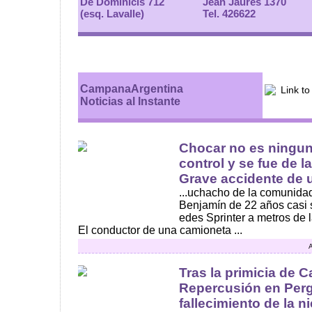
De Dominicis 712
Jean Jaures 1370
(esq. Lavalle)
Tel. 426622
CampanaArgentina
Noticias al Instante
Chocar no es ninguna
control y se fue de 
Grave accidente de u
...uchacho de la comunida
Benjamín de 22 años casi
edes Sprinter a metros de 
El conductor de una camioneta ...
A
Tras la primicia de
Repercusión en Perg
fallecimiento de la nie