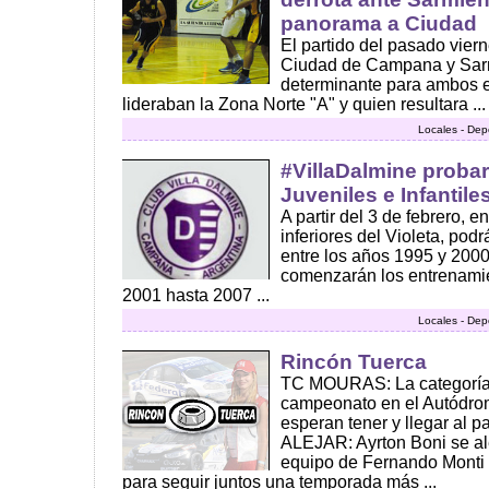
panorama a Ciudad
El partido del pasado vier
Ciudad de Campana y Sarm
determinante para ambos 
lideraban la Zona Norte "A" y quien resultara ...
Locales - Dep
#VillaDalmine proba
Juveniles e Infantile
A partir del 3 de febrero, e
inferiores del Violeta, pod
entre los años 1995 y 2000. 
comenzarán los entrenamie
2001 hasta 2007 ...
Locales - Dep
Rincón Tuerca
TC MOURAS: La categoría 
campeonato en el Autódro
esperan tener y llegar al 
ALEJAR: Ayrton Boni se ale
equipo de Fernando Monti t
para seguir juntos una temporada más ...