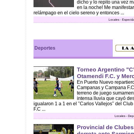
dicho y lo repito una vez 
en la noche! Me manifesta
relámpago en el cielo sereno y entonces ...
Locales - Espectá
Deportes
Torneo Argentino "C"
Otamendi F.C. y Mer
En Puerto Nuevo repartier
Campanas y Campana F.C.
terreno de juego sumament
intensa lluvia que cayó de
igualaron 1 a 1 en el "Carlos Vallejos" del Cl
F.C ...
Locales - Dep
Provincial de Clube
derrota ante Sarmien