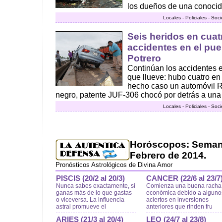
los dueños de una conocida 
Locales - Policiales - Soc
Seis heridos en cua
accidentes en el pue
Potrero
Continúan los accidentes 
que llueve: hubo cuatro en
hecho caso un automóvil R
negro, patente JUF-306 chocó por detrás a una 
Locales - Policiales - Soc
Horóscopos: Semana
Febrero de 2014.
Pronósticos Astrológicos de Divina Amor
PISCIS (20/2 al 20/3)
CANCER (22/6 al 23/7
Nunca sabes exactamente, si
Comienza una buena racha
ganas más de lo que gastas
económica debido a alguno
o viceversa. La influencia
aciertos en inversiones
astral promueve el
anteriores que rinden fru
ARIES (21/3 al 20/4)
LEO (24/7 al 23/8)