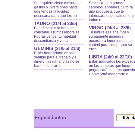
Se requiere cierta mesura en
Se aproximan grandes
gastos o inversiones hasta
cambios laborales. Surgirá
que tengas la lucidez
una propuesta que te
necesaria para que los ne
interesará especialmente, p
tratarse
TAURO (21/4 al 20/5)
VIRGO (24/8 al 23/9)
Beneficioso a la hora de
concretar asuntos laborales.
Tu naturaleza analítica y
Podrás vencer tu habitual
sumamente insegura
desconfianza y volcarte
necesitará tener todo bajo
control para comprobar su
GEMINIS (21/5 al 21/6)
efica
Estás beneficiado en todo
LIBRA (24/9 al 22/10)
sentido para el trabajo y el
dinero, las ganancias no se
Están inducidos los exceso
harán esperar. L
en las compras que luego
perjudicarán tu presupuesto
Convendrá moderarte e
Espectáculos