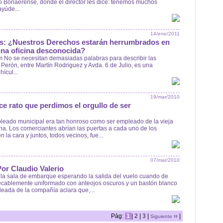
 Bonaerense, donde el director les dice: tenemos muchos
ayúde...
14/ene/2011
os: ¿Nuestros Derechos estarán herrumbrados en
una oficina desconocida?
No se necesitan demasiadas palabras para describir las
Perón, entre Martín Rodriguez y Avda. 6 de Julio, es una
ícul...
19/mar/2010
e rato que perdimos el orgullo de ser
pleado municipal era tan honroso como ser empleado de la vieja
 Los comerciantes abrían las puertas a cada uno de los
la cara y juntos, todos vecinos, fue...
07/mar/2010
Por Claudio Valerio
 la sala de embarque esperando la salida del vuelo cuando de
pecablemente uniformado con anteojos oscuros y un bastón blanco
eada de la compañía aclara que,...
Pág:
1
|
2
|
3
|
››
|
Siguiente