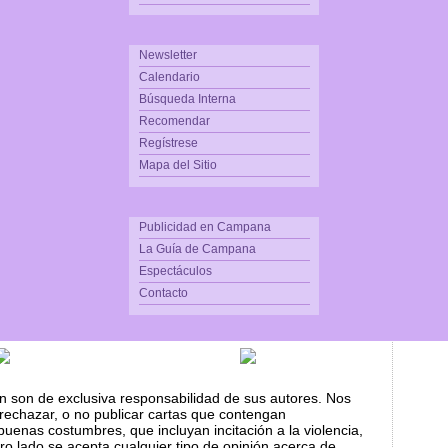
Newsletter
Calendario
Búsqueda Interna
Recomendar
Regístrese
Mapa del Sitio
Publicidad en Campana
La Guía de Campana
Espectáculos
Contacto
n son de exclusiva responsabilidad de sus autores. Nos
rechazar, o no publicar cartas que contengan
buenas costumbres, que incluyan incitación a la violencia,
tro lado se acepta cualquier tipo de opinión acerca de