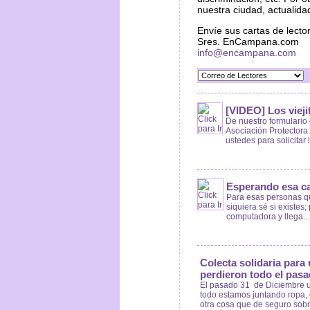
nuestra ciudad, actualidad
Envíe sus cartas de lecto
Sres. EnCampana.com
info@encampana.com
[VIDEO] Los viej
De nuestro formulari
Asociación Protectora
ustedes para solicitar la
Esperando esa ca
Para esas personas qu
siquiera sé si existe
computadora y llega...
Colecta solidaria para 
perdieron todo el pasa
El pasado 31 de Diciembre u
todo estamos juntando ropa, e
otra cosa que de seguro sobr