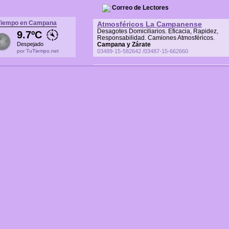
Correo de Lectores
Tiempo en Campana
Atmosféricos La Campanense
Desagotes Domiciliarios. Eficacia, Rapidez,
9.7ºC
Responsabilidad. Camiones Atmosféricos.
Despejado
Campana y Zárate
por TuTiempo.net
03489-15-582642 /03487-15-662660