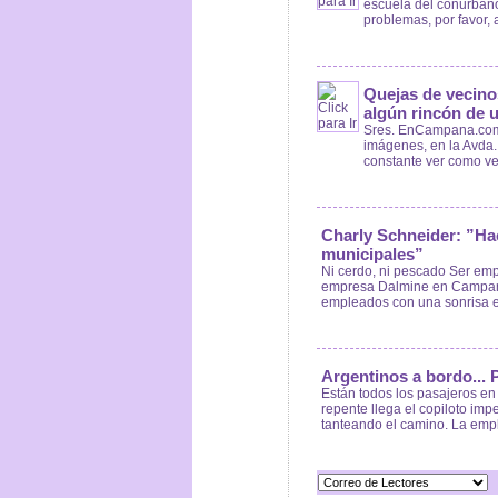
escuela del conurbano
problemas, por favor, 
Quejas de vecin
algún rincón de 
Sres. EnCampana.com 
imágenes, en la Avda. 
constante ver como veh
Charly Schneider: ”Hac
municipales”
Ni cerdo, ni pescado Ser em
empresa Dalmine en Campana.
empleados con una sonrisa en 
Argentinos a bordo... 
Están todos los pasajeros en
repente llega el copiloto im
tanteando el camino. La empl