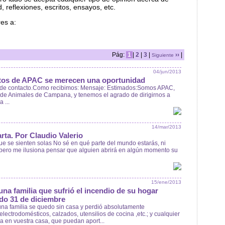
, reflexiones, escritos, ensayos, etc.
res a:
Pág:
1
|
2
|
3
|
››
|
Siguiente
04/jun/2013
itos de APAC se merecen una oportunidad
o de contacto.Como recibimos: Mensaje: Estimados:Somos APAC,
 de Animales de Campana, y tenemos el agrado de dirigirnos a
 ...
14/mar/2013
rta. Por Claudio Valerio
e se sienten solas No sé en qué parte del mundo estarás, ni
s; pero me ilusiona pensar que alguien abrirá en algún momento su
15/ene/2013
una familia que sufrió el incendio de su hogar
do 31 de diciembre
na familia se quedo sin casa y perdió absolutamente
lectrodomésticos, calzados, utensilios de cocina ,etc.; y cualquier
a en vuestra casa, que puedan aport...