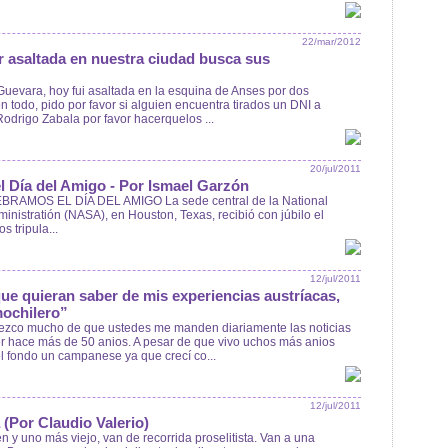
22/mar/2012
r asaltada en nuestra ciudad busca sus
uevara, hoy fui asaltada en la esquina de Anses por dos
 todo, pido por favor si alguien encuentra tirados un DNI a
drigo Zabala por favor hacerquelos ...
20/jul/2011
l Día del Amigo - Por Ismael Garzón
BRAMOS EL DÍA DEL AMIGO La sede central de la National
nistratión (NASA), en Houston, Texas, recibió con júbilo el
 tripula...
12/jul/2011
ue quieran saber de mis experiencias austríacas,
mochilero”
ezco mucho de que ustedes me manden diariamente las noticias
r hace más de 50 anios. A pesar de que vivo uchos más anios
l fondo un campanese ya que crecí co...
12/jul/2011
(Por Claudio Valerio)
en y uno más viejo, van de recorrida proselitista. Van a una