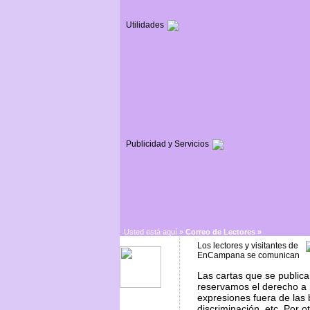
Utilidades
Publicidad y Servicios
Usted está aquí »
Correo de Lectores »
Los lectores y visitantes de
EnCampana se comunican
Las cartas que se publica
reservamos el derecho a 
expresiones fuera de las 
discriminación, etc. Por o