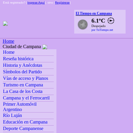
Está registrado? [
Ingrese Aquí
], sino [
Regístrese
]
El Tiempo en Campana
6.1ºC
Despejado
por TuTiempo.net
Home
Ciudad de Campana
Home
Reseña histórica
Historia y Anécdotas
Símbolos del Partido
Vías de acceso y Planos
Turismo en Campana
La Casa de los Costa
Campana y el Ferrocarril
Primer Automóvil
Argentino
Río Luján
Educación en Campana
Deporte Campanense