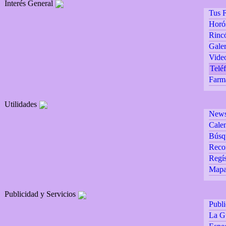
Interés General
Tus F
Horó
Rincó
Galer
Vide
Teléf
Farm
Utilidades
Newsl
Calen
Búsq
Reco
Regís
Mapa 
Publicidad y Servicios
Publ
La G