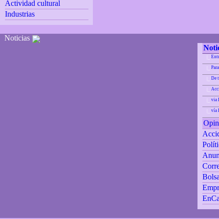
Actividad cultural
Industrias
Noticias
Noti
Ent
|_
Para
|_
De 
|_
Acci
|_
via 
|_
vía
|_
Opin
Accid
Polít
Anun
Corre
Bolsa
Empr
EnCa