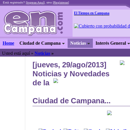
Está registrado? [
Ingrese Aquí
], sino [
Regístrese
]
El Tiempo en Campana
Home
Ciudad de Campana
Noticias
Interés General
Usted está aquí »
Noticias
»
[jueves, 29/ago/2013]
Noticias y Novedades
de la
Ciudad de Campana...