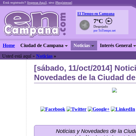
Está registrado? [
Ingrese Aquí
], sino [
Regístrese
]
El Tiempo en Campana
7ºC
Despejado
por TuTiempo.net
Home
Ciudad de Campana
Noticias
Interés General
Usted está aquí »
Noticias
»
[sábado, 11/oct/2014] Notic
Novedades de la Ciudad de
Noticias y Novedades de la Ci