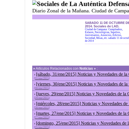
Sociales de La Auténtica Defens
Diario Zonal de la Mañana. Ciudad de Campa
SABADO 11 DE OCTUBRE D
2014. Sociales de LAD.
Ciudad de Campana: Cumpleaños,
Enlaces, Necrológicas, Sepelios,
Aniversarios, Anuncios, Edictos,
Sociedad, Misas, etc. sabado 11 de octu
de 2014
»
Articulos Relacionados con
Noticias »
:
[sábado, 31/ene/2015] Noticias y Novedades de la
›
[31/ene/2015]
[viernes, 30/ene/2015] Noticias y Novedades de l
›
[30/ene/2015]
[jueves, 29/ene/2015] Noticias y Novedades de la
›
[29/ene/2015]
[miércoles, 28/ene/2015] Noticias y Novedades de
›
[28/ene/2015]
[martes, 27/ene/2015] Noticias y Novedades de la
›
[27/ene/2015]
[domingo, 25/ene/2015] Noticias y Novedades de 
›
[25/ene/2015]