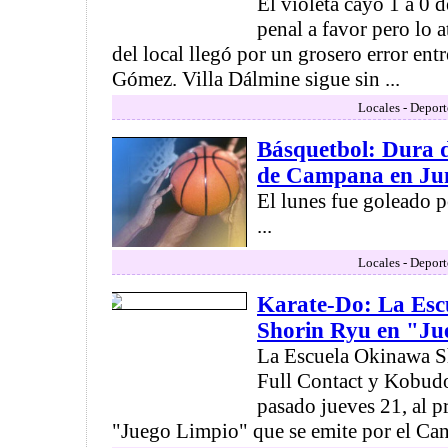
El violeta cayó 1 a 0 d
penal a favor pero lo a
del local llegó por un grosero error ent
Gómez. Villa Dálmine sigue sin ...
Locales - Deport
Básquetbol: Dura 
de Campana en Ju
El lunes fue goleado 
...
Locales - Deport
Karate-Do: La Es
Shorin Ryu en "Ju
La Escuela Okinawa S
Full Contact y Kobudo,
pasado jueves 21, al p
"Juego Limpio" que se emite por el Cana