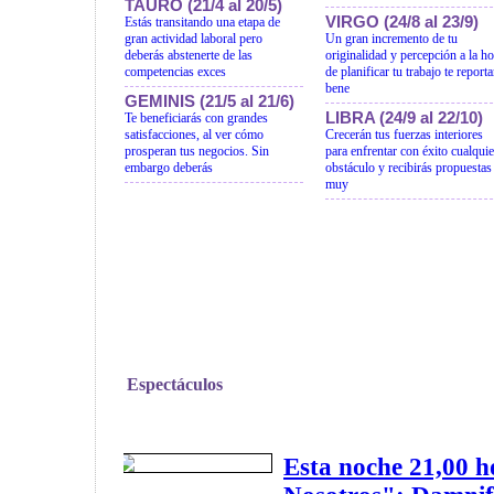
TAURO (21/4 al 20/5)
VIRGO (24/8 al 23/9)
Estás transitando una etapa de
gran actividad laboral pero
Un gran incremento de tu
deberás abstenerte de las
originalidad y percepción a la ho
competencias exces
de planificar tu trabajo te reporta
bene
GEMINIS (21/5 al 21/6)
LIBRA (24/9 al 22/10)
Te beneficiarás con grandes
satisfacciones, al ver cómo
Crecerán tus fuerzas interiores
prosperan tus negocios. Sin
para enfrentar con éxito cualquie
embargo deberás
obstáculo y recibirás propuestas
muy
Espectáculos
Esta noche 21,00 h