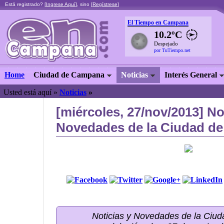
Está registrado? [
Ingrese Aquí
], sino [
Regístrese
]
El Tiempo en Campana
10.2ºC
Despejado
por TuTiempo.net
Home
Ciudad de Campana
Noticias
Interés General
Usted está aquí »
Noticias
»
[miércoles, 27/nov/2013] No
Novedades de la Ciudad de
Noticias y Novedades de la Ci