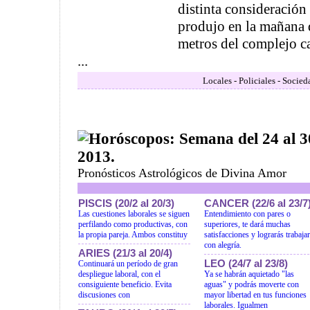
distinta consideración
produjo en la mañana d
metros del complejo c
...
Locales - Policiales - Socied
Horóscopos: Semana del 24 al 
2013.
Pronósticos Astrológicos de Divina Amor
PISCIS (20/2 al 20/3)
CANCER (22/6 al 23/7
Las cuestiones laborales se siguen
Entendimiento con pares o
perfilando como productivas, con
superiores, te dará muchas
la propia pareja. Ambos constituy
satisfacciones y lograrás trabajar
con alegría.
ARIES (21/3 al 20/4)
LEO (24/7 al 23/8)
Continuará un período de gran
despliegue laboral, con el
Ya se habrán aquietado "las
consiguiente beneficio. Evita
aguas" y podrás moverte con
discusiones con
mayor libertad en tus funciones
laborales. Igualmen