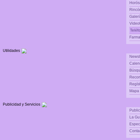
Horós
Rincón
Galerí
Video
Teléf
Farma
Utilidades
Newsl
Calen
Búsqu
Reco
Regís
Mapa d
Publicidad y Servicios
Publi
La Gu
Espec
Conta