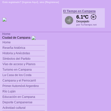
Está registrado? [
Ingrese Aquí
], sino [
Regístrese
]
El Tiempo en Campana
6.1ºC
Despejado
por TuTiempo.net
Home
Ciudad de Campana
Home
Reseña histórica
Historia y Anécdotas
Símbolos del Partido
Vías de acceso y Planos
Turismo en Campana
La Casa de los Costa
Campana y el Ferrocarril
Primer Automóvil Argentino
Río Luján
Educación en Campana
Deporte Campanense
Actividad cultural