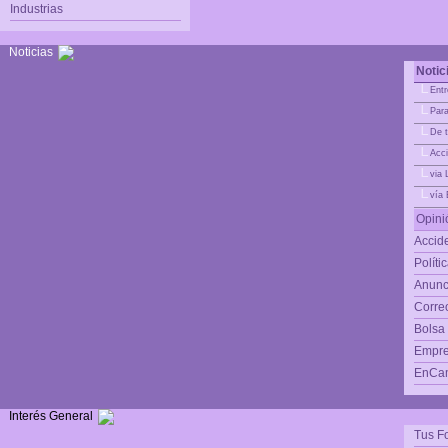
Industrias
Noticias
Notic
|_
Entr
|_
Para
|_
De t
|_
Acci
|_
via 
|_
vía
Opini
Accide
Políti
Anunc
Corre
Bolsa
Empre
EnCam
Interés General
Tus F