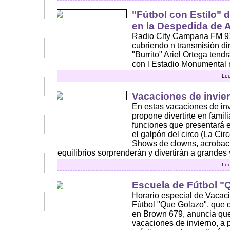
"Fútbol con Estilo"
en la Despedida de A
Radio City Campana FM 91
cubriendo n transmisión dir
"Burrito" Ariel Ortega ten
con l Estadio Monumental n
Loc
Vacaciones de invier
En estas vacaciones de inv
propone divertirte en famil
funciones que presentará 
el galpón del circo (La Cir
Shows de clowns, acrobaci
equilibrios sorprenderán y divertirán a grandes y
Loc
Escuela de Fútbol "
Horario especial de Vacac
Fútbol "Que Golazo", que d
en Brown 679, anuncia que 
vacaciones de invierno, a p