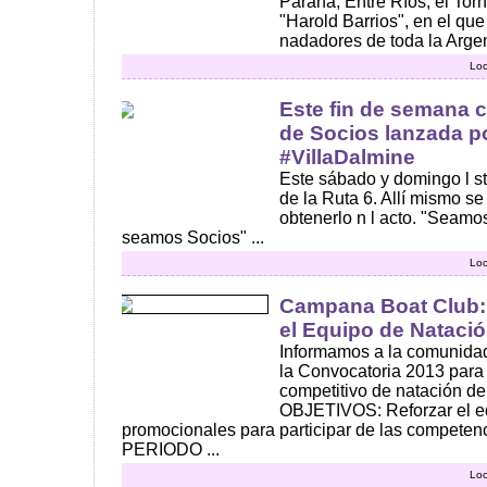
Paraná, Entre Ríos, el To
"Harold Barrios", en el qu
nadadores de toda la Argent
Loc
Este fin de semana 
de Socios lanzada po
#VillaDalmine
Este sábado y domingo l st
de la Ruta 6. Allí mismo se
obtenerlo n l acto. "Seam
seamos Socios" ...
Loc
Campana Boat Club:
el Equipo de Nataci
Informamos a la comunidad
la Convocatoria 2013 para 
competitivo de natación d
OBJETIVOS: Reforzar el e
promocionales para participar de las competenc
PERIODO ...
Loc