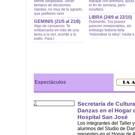
Mente despejada. Serán
trabajar con premura, quizá
tiempos de decisiones
el fin de semana, pero
rápidas, no muy de tu agrado,
resultará
que prefieres rumi
LIBRA (24/9 al 22/10)
GEMINIS (21/5 al 21/6)
Pulimento. Tus planes
Algo de cansancio. Te
parecen inmejorables, sin
embarcarás en más de una
embargo todavía falta
tarea a la vez, acorde a tu
"redondear la idea", hasta e
estilo. Para t
Espectáculos
Secretaría de Cultur
Danzas en el Hogar 
Hospital San José
Los integrantes del Taller y
alumnos del Studio de Danz
presentes en el Hogar de 