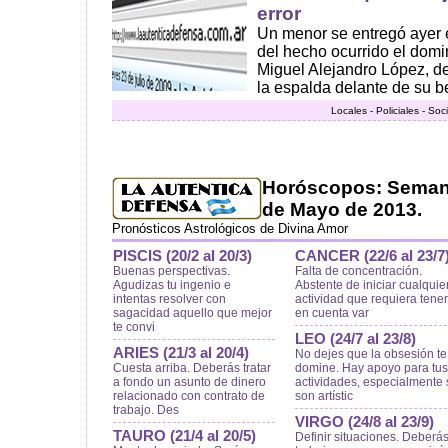
error
Un menor se entregó ayer e
del hecho ocurrido el domin
Miguel Alejandro López, de
la espalda delante de su be
Locales - Policiales - So
Horóscopos: Semana 
de Mayo de 2013.
Pronósticos Astrológicos de Divina Amor
PISCIS (20/2 al 20/3)
CANCER (22/6 al 23/7
Buenas perspectivas.
Falta de concentración.
Agudizas tu ingenio e
Abstente de iniciar cualquie
intentas resolver con
actividad que requiera tener
sagacidad aquello que mejor
en cuenta var
te convi
LEO (24/7 al 23/8)
ARIES (21/3 al 20/4)
No dejes que la obsesión te
Cuesta arriba. Deberás tratar
domine. Hay apoyo para tus
a fondo un asunto de dinero
actividades, especialmente 
relacionado con contrato de
son artístic
trabajo. Des
VIRGO (24/8 al 23/9)
TAURO (21/4 al 20/5)
Definir situaciones. Deberá