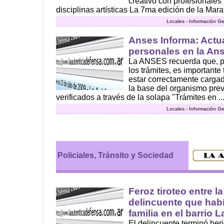
creativo con profesionales 
disciplinas artísticas La 7ma edición de la Marat
Locales - Información Ge
Anses Informa: Actu
personales en la An
La ANSES recuerda que, pa
los trámites, es important
estar correctamente carga
la base del organismo prev
verificados a través de la solapa "Trámites en ..
Locales - Información Ge
Policiales, Tránsito y Sociedad
Feroz tiroteo entre la
delincuente que hab
familia en el barrio 
El delincuente terminó her