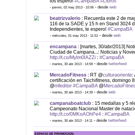
los espero!
#CampaBA
#Libros
-
-
desde
web
jueves, 02 may 2013 - 10:06
beatrizvalerio
: Recuerda este 2 de may
116 de la SADE y 15 h en Stand 3024 d
Independientes, te espero!
#CampaBA
-
-
desde
web
miércoles, 01 may 2013 - 11:52
encampana
: [martes, 30/abr/2013] No
Ciudad de Campana...: Noticias y Noved
http://t.co/MyIm0lAZZi
:
#CampaBA
-
-
desde
twitterfeed
martes, 30 abr 2013 - 14:58
MercadoFitness
: RT @
culturaoriente
:
certificación en Taichifitness, domingo
@
mfeditor
#CampaBA
@
MercadoFitne
-
-
desde
web
martes, 30 abr 2013 - 14:39
campanaboatclub
: 15 medallas y 5 r
Campeonato Nacional Master de natación
http://t.co/0MKoAOhPe4
:
#CampaBA
-
-
desde
twitterfeed
martes, 30 abr 2013 - 14:11
ESPACIO DE PROMOCION: