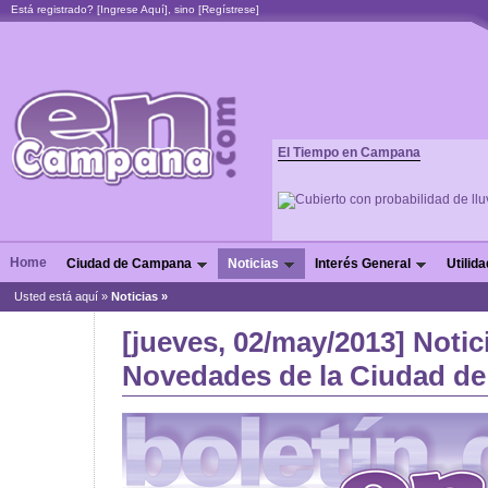
Está registrado? [
Ingrese Aquí
], sino [
Regístrese
]
El Tiempo en Campana
Home
Ciudad de Campana
Noticias
Interés General
Utilid
Usted está aquí »
Noticias
»
[jueves, 02/may/2013] Notic
Novedades de la Ciudad de