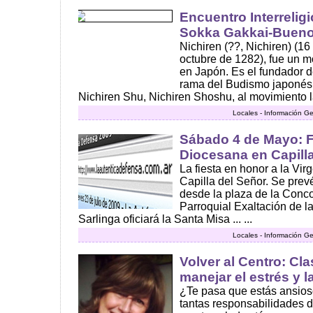
Encuentro Interrelig
Sokka Gakkai-Bueno
Nichiren (??, Nichiren) (16
octubre de 1282), fue un mo
en Japón. Es el fundador 
rama del Budismo japonés,
Nichiren Shu, Nichiren Shoshu, al movimiento l
Locales - Información Ge
Sábado 4 de Mayo: F
Diocesana en Capill
La fiesta en honor a la Vir
Capilla del Señor. Se prev
desde la plaza de la Concor
Parroquial Exaltación de l
Sarlinga oficiará la Santa Misa ... ...
Locales - Información Ge
Volver al Centro: Cl
manejar el estrés y 
¿Te pasa que estás ansioso
tantas responsabilidades de