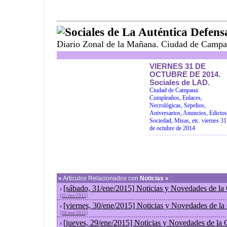
Sociales de La Auténtica Defens
Diario Zonal de la Mañana. Ciudad de Campa
VIERNES 31 DE
OCTUBRE DE 2014.
Sociales de LAD.
Ciudad de Campana:
Cumpleaños, Enlaces,
Necrológicas, Sepelios,
Aniversarios, Anuncios, Edictos
Sociedad, Misas, etc. viernes 31
de octubre de 2014
»
Articulos Relacionados con
Noticias »
:
[sábado, 31/ene/2015] Noticias y Novedades de la
›
[31/ene/2015]
[viernes, 30/ene/2015] Noticias y Novedades de l
›
[30/ene/2015]
[jueves, 29/ene/2015] Noticias y Novedades de la
›