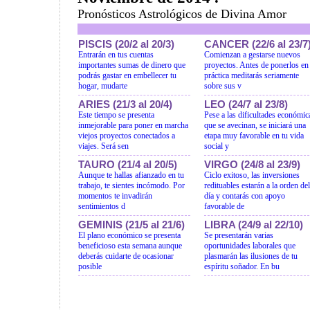
Pronósticos Astrológicos de Divina Amor
PISCIS (20/2 al 20/3)
CANCER (22/6 al 23/7
Entrarán en tus cuentas
Comienzan a gestarse nuevos
importantes sumas de dinero que
proyectos. Antes de ponerlos en
podrás gastar en embellecer tu
práctica meditarás seriamente
hogar, mudarte
sobre sus v
ARIES (21/3 al 20/4)
LEO (24/7 al 23/8)
Este tiempo se presenta
Pese a las dificultades económic
inmejorable para poner en marcha
que se avecinan, se iniciará una
viejos proyectos conectados a
etapa muy favorable en tu vida
viajes. Será sen
social y
TAURO (21/4 al 20/5)
VIRGO (24/8 al 23/9)
Aunque te hallas afianzado en tu
Ciclo exitoso, las inversiones
trabajo, te sientes incómodo. Por
redituables estarán a la orden del
momentos te invadirán
día y contarás con apoyo
sentimientos d
favorable de
GEMINIS (21/5 al 21/6)
LIBRA (24/9 al 22/10)
El plano económico se presenta
Se presentarán varias
beneficioso esta semana aunque
oportunidades laborales que
deberás cuidarte de ocasionar
plasmarán las ilusiones de tu
posible
espíritu soñador. En bu