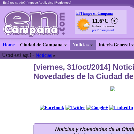
Está registrado? [
Ingrese Aquí
], sino [
Regístrese
]
El Tiempo en Campana
11.6ºC
Nubes dispersas
por TuTiempo.net
Home
Ciudad de Campana
Noticias
Interés General
Usted está aquí »
Noticias
»
[viernes, 31/oct/2014] Notic
Novedades de la Ciudad de
Noticias y Novedades de la Ci