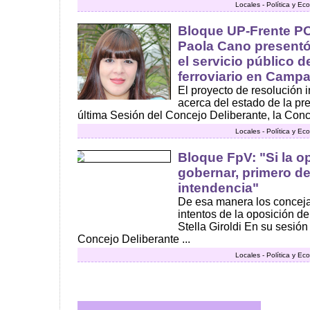
Locales - Política y E
Bloque UP-Frente P
Paola Cano presentó
el servicio público d
ferroviario en Camp
El proyecto de resolución 
acerca del estado de la pre
última Sesión del Concejo Deliberante, la Conce
Locales - Política y E
Bloque FpV: "Si la o
gobernar, primero de
intendencia"
De esa manera los concejal
intentos de la oposición d
Stella Giroldi En su sesió
Concejo Deliberante ...
Locales - Política y E