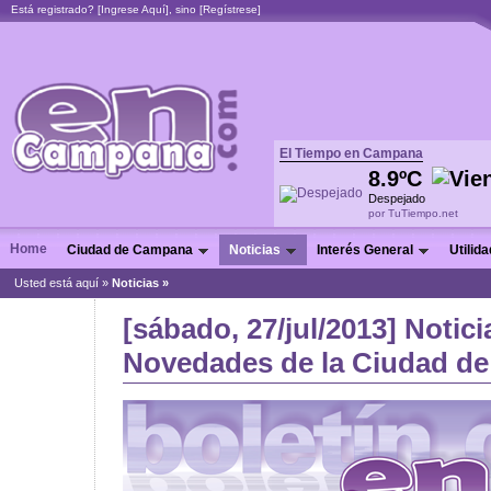
Está registrado? [
Ingrese Aquí
], sino [
Regístrese
]
El Tiempo en Campana
8.9ºC
Despejado
por TuTiempo.net
Home
Ciudad de Campana
Noticias
Interés General
Utilid
Usted está aquí »
Noticias
»
[sábado, 27/jul/2013] Notici
Novedades de la Ciudad de