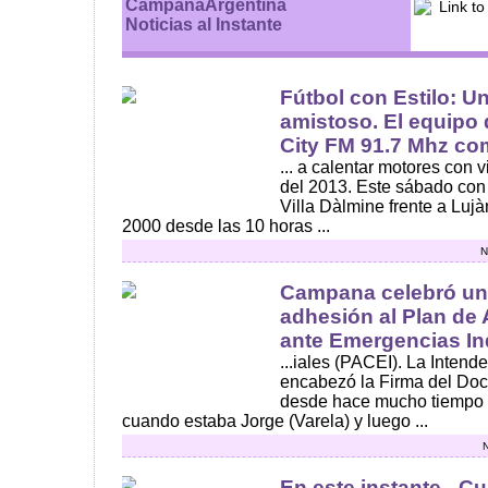
CampanaArgentina
Noticias al Instante
Fútbol con Estilo: U
amistoso. El equipo 
City FM 91.7 Mhz com
... a calentar motores con 
del 2013. Este sábado con
Villa Dàlmine frente a Lu
2000 desde las 10 horas ...
N
Campana celebró un
adhesión al Plan de 
ante Emergencias Ind
...iales (PACEI). La Intende
encabezó la Firma del Do
desde hace mucho tiempo 
cuando estaba Jorge (Varela) y luego ...
N
En este instante - C