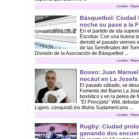
Locales - Depor
Básquetbol: Ciudad b
noche su pase a la Fi
En el partido de ida superó
Escobar. Con una buena t
derrotó el pasado viernes e
de las Semifinales del Tor
División de la Asociación de Básquetbol ...
Locales - Depor
Boxeo: Juan Manuel 
nocáut en La Josefa
El pasado sábado, se desa
Fomento del Barrio La Jose
boxístico y en la pelea de 
"El Principito" Witt, debut
Ligero, conquistó los títulos Sudamericano ...
Locales - Depor
Rugby: Ciudad prol
ganando dos encuen