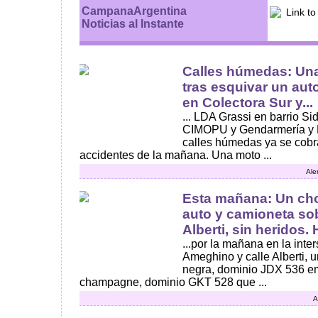
CampanaArgentina
Noticias al Instante
Calles húmedas: Una
tras esquivar un aut
en Colectora Sur y...
... LDA Grassi en barrio S
CIMOPU y Gendarmería y Po
calles húmedas ya se cobr
accidentes de la mañana. Una moto ...
Ale
Esta mañana: Un cho
auto y camioneta so
Alberti, sin heridos. H
...por la mañana en la inte
Ameghino y calle Alberti, 
negra, dominio JDX 536 em
champagne, dominio GKT 528 que ...
A