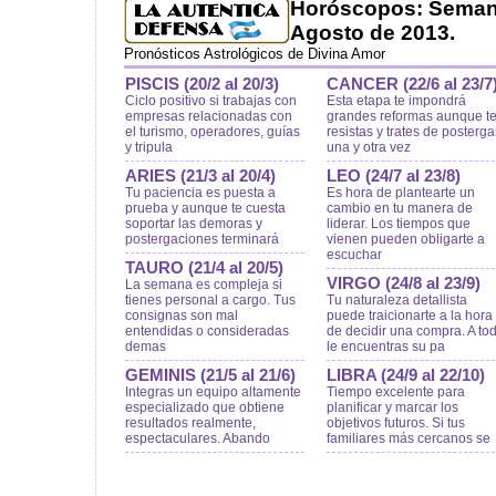
Horóscopos: Semana
Agosto de 2013.
Pronósticos Astrológicos de Divina Amor
PISCIS (20/2 al 20/3)
CANCER (22/6 al 23/7
Ciclo positivo si trabajas con
Esta etapa te impondrá
empresas relacionadas con
grandes reformas aunque t
el turismo, operadores, guías
resistas y trates de posterga
y tripula
una y otra vez
ARIES (21/3 al 20/4)
LEO (24/7 al 23/8)
Tu paciencia es puesta a
Es hora de plantearte un
prueba y aunque te cuesta
cambio en tu manera de
soportar las demoras y
liderar. Los tiempos que
postergaciones terminará
vienen pueden obligarte a
escuchar
TAURO (21/4 al 20/5)
VIRGO (24/8 al 23/9)
La semana es compleja si
tienes personal a cargo. Tus
Tu naturaleza detallista
consignas son mal
puede traicionarte a la hora
entendidas o consideradas
de decidir una compra. A to
demas
le encuentras su pa
GEMINIS (21/5 al 21/6)
LIBRA (24/9 al 22/10)
Integras un equipo altamente
Tiempo excelente para
especializado que obtiene
planificar y marcar los
resultados realmente,
objetivos futuros. Si tus
espectaculares. Abando
familiares más cercanos se