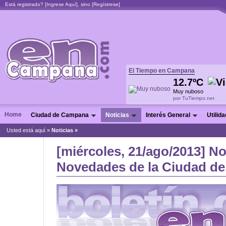
Está registrado? [
Ingrese Aquí
], sino [
Regístrese
]
El Tiempo en Campana
12.7ºC
Muy nuboso
por TuTiempo.net
Home
Ciudad de Campana
Noticias
Interés General
Utilid
Usted está aquí »
Noticias
»
[miércoles, 21/ago/2013] No
Novedades de la Ciudad de