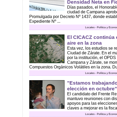
Densidad Neta en Fi
Días pasados, el Honorabl
ciudad de Campana aprob
Promulgada por Decreto Nº 1437, donde estable
Expediente Nº ...
Locales - Política y Econ
El CICACZ continúa 
aire en la zona
Esta vez, los estudios se r
Ciudad de Zárate. En el m
por la institución, el OPDS
Campana y Zárate, se moni
Compuestos Orgánicos Volátiles en la zona. Dur
Locales - Política y Econ
"Estamos trabajando
elección en octubre"
El candidato del Frente 
mantuvo reuniones con dis
apoyos para las eleccione
claves a mejorar es la fiscal
Locales - Política y Econ