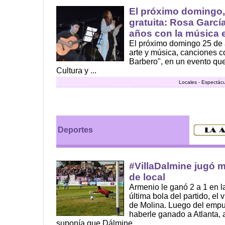
El próximo domingo, 
gratuita: Rosa García
años con la música e
El próximo domingo 25 de 
arte y música, canciones co
Barbero", en un evento que
Cultura y ...
Locales - Espectácu
Deportes
#VillaDalmine jugó m
de local
Armenio le ganó 2 a 1 en la
última bola del partido, el 
de Molina. Luego del empu
haberle ganado a Atlanta, a
suponía que Dálmine ...