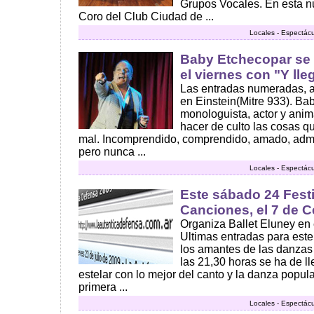
Grupos Vocales. En esta nu
Coro del Club Ciudad de ...
Locales - Espectácu
Baby Etchecopar se 
el viernes con "Y lle
Las entradas numeradas, an
en Einstein(Mitre 933). Ba
monologuista, actor y anima
hacer de culto las cosas qu
mal. Incomprendido, comprendido, amado, admir
pero nunca ...
Locales - Espectácu
Este sábado 24 Fest
Canciones, el 7 de 
Organiza Ballet Eluney en 
Ultimas entradas para est
los amantes de las danzas
las 21,30 horas se ha de l
estelar con lo mejor del canto y la danza popula
primera ...
Locales - Espectácu