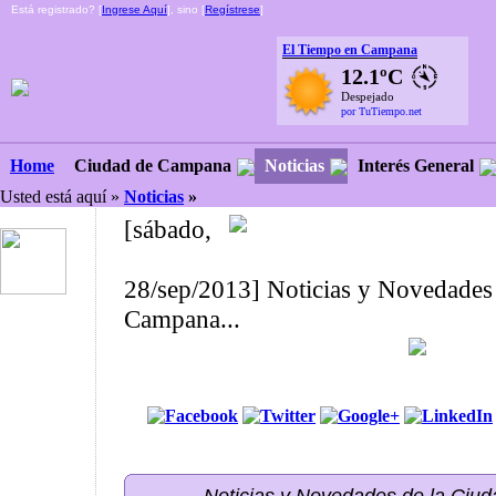
Está registrado? [
Ingrese Aquí
], sino [
Regístrese
]
El Tiempo en Campana
12.1ºC
Despejado
por TuTiempo.net
Ciudad de Campana
Noticias
Interés General
Home
Usted está aquí »
Noticias
»
[sábado,
28/sep/2013] Noticias y Novedades 
Campana...