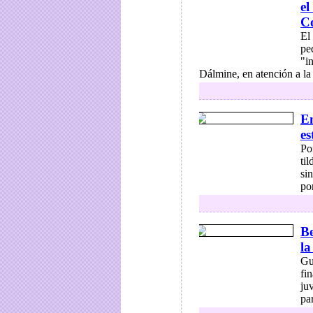
el
Co
El
pe
"i
Dálmine, en atención a la 
E
es
Po
ti
si
por
Be
la
Gu
fi
ju
par