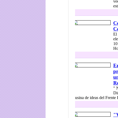
ve
es
Co
Co
El
el
10
Ho
En
pr
un
R
" 
Di
usina de ideas del Frente
"V