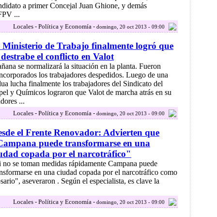
ndidato a primer Concejal Juan Ghione, y demás
 FPV ...
Locales - Política y Economía -
domingo, 20 oct 2013 - 09:00
 Ministerio de Trabajo finalmente logró que
 destrabe el conflicto en Valot
ñana se normalizará la situación en la planta. Fueron
incorporados los trabajadores despedidos. Luego de una
dua lucha finalmente los trabajadores del Sindicato del
pel y Químicos lograron que Valot de marcha atrás en su
dores ...
Locales - Política y Economía -
domingo, 20 oct 2013 - 09:00
sde el Frente Renovador: Advierten que
Campana puede transformarse en una
udad copada por el narcotráfico"
i no se toman medidas rápidamente Campana puede
ansformarse en una ciudad copada por el narcotráfico como
sario", aseveraron . Según el especialista, es clave la
Locales - Política y Economía -
domingo, 20 oct 2013 - 09:00