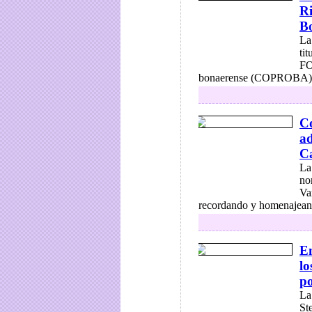
Ri
B
La
tit
FO
bonaerense (COPROBA), i
Co
ad
C
La
no
Va
recordando y homenajeand
E
lo
po
La
Ste