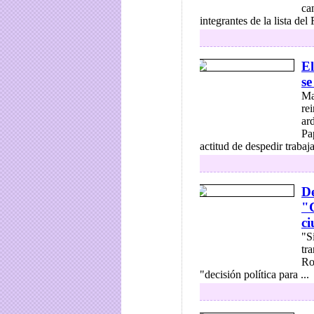
ca
integrantes de la lista del
El
se
Ma
re
ar
Pa
actitud de despedir trabaja
De
"
ci
"S
tr
Ro
"decisión política para ...