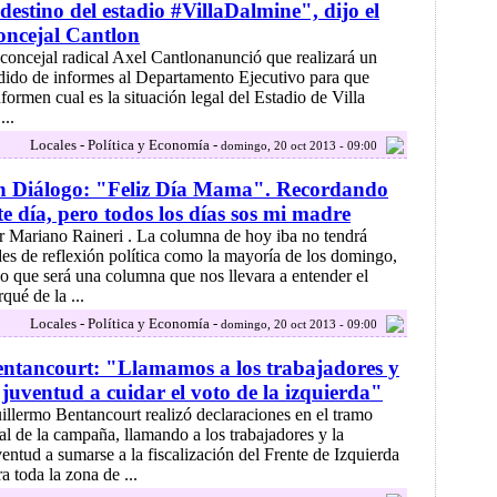
 destino del estadio #VillaDalmine", dijo el
ncejal Cantlon
 concejal radical Axel Cantlonanunció que realizará un
dido de informes al Departamento Ejecutivo para que
nformen cual es la situación legal del Estadio de Villa
...
Locales - Política y Economía -
domingo, 20 oct 2013 - 09:00
n Diálogo: "Feliz Día Mama". Recordando
te día, pero todos los días sos mi madre
r Mariano Raineri . La columna de hoy iba no tendrá
ldes de reflexión política como la mayoría de los domingo,
no que será una columna que nos llevara a entender el
qué de la ...
Locales - Política y Economía -
domingo, 20 oct 2013 - 09:00
ntancourt: "Llamamos a los trabajadores y
 juventud a cuidar el voto de la izquierda"
illermo Bentancourt realizó declaraciones en el tramo
nal de la campaña, llamando a los trabajadores y la
ventud a sumarse a la fiscalización del Frente de Izquierda
a toda la zona de ...