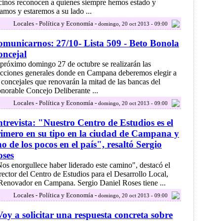
cinos reconocen a quienes siempre hemos estado y
tamos y estaremos a su lado ...
Locales - Política y Economía -
domingo, 20 oct 2013 - 09:00
municarnos: 27/10- Lista 509 - Beto Bonola
ncejal
 próximo domingo 27 de octubre se realizarán las
ecciones generales donde en Campana deberemos elegir a
 concejales que renovarán la mitad de las bancas del
norable Concejo Deliberante ...
Locales - Política y Economía -
domingo, 20 oct 2013 - 09:00
trevista: "Nuestro Centro de Estudios es el
imero en su tipo en la ciudad de Campana y
o de los pocos en el país", resaltó Sergio
oses
Nos enorgullece haber liderado este camino", destacó el
rector del Centro de Estudios para el Desarrollo Local,
 Renovador en Campana. Sergio Daniel Roses tiene ...
Locales - Política y Economía -
domingo, 20 oct 2013 - 09:00
oy a solicitar una respuesta concreta sobre