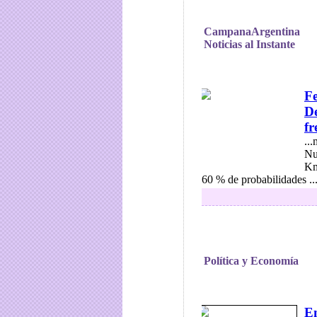
CampanaArgentina
Noticias al Instante
Fe
De
fr
..
Nu
Km
60 % de probabilidades ..
Política y Economía
En