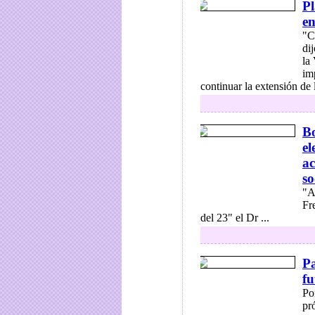
Pl
en
"C
di
la
im
continuar la extensión de l
Bo
el
ac
so
"A
Fr
del 23" el Dr ...
Pa
fu
Po
pr