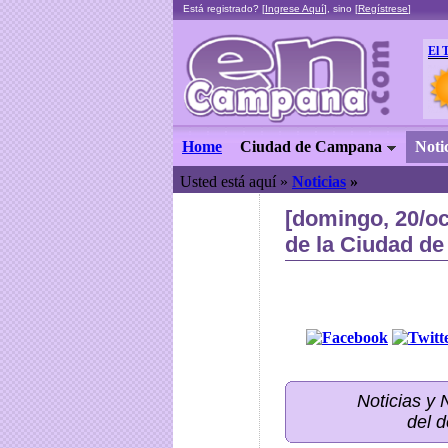
Está registrado? [
Ingrese Aquí
], sino [
Regístrese
]
El 
Home
Ciudad de Campana
Noti
Usted está aquí »
Noticias
»
[domingo, 20/oc
de la Ciudad de
Noticias y
del 