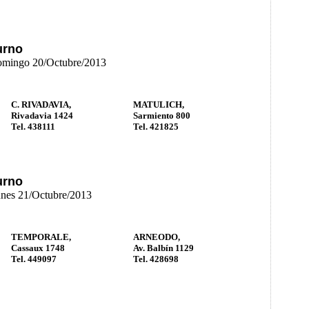
urno
Domingo 20/Octubre/2013
C. RIVADAVIA,
MATULICH,
Rivadavia 1424
Sarmiento 800
Tel. 438111
Tel. 421825
urno
unes 21/Octubre/2013
TEMPORALE,
ARNEODO,
Cassaux 1748
Av. Balbín 1129
Tel. 449097
Tel. 428698