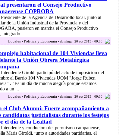
al presentaron el Consejo Productivo
onaerense COPROBA
 Presidente de la Agencia de Desarrollo local, junto al
ular de la Unión Industrial de la Provincia y del
GABA, pusieron en marcha el Consejo Productivo
ntegrado ...
Locales - Política y Economía -
domingo, 20 oct 2013 - 09:00
mplejo habitacional de 104 Viviendas lleva
elante la Unión Obrera Metalúrgica
ampana
 Intendente Giroldi participó del acto de imposicion del
mbre al Barrio 104 Viviendas UOM "Jorge Ruben
rela" . "Es un día de mucha alegría porque estamos
o a un ...
Locales - Política y Economía -
domingo, 20 oct 2013 - 09:00
n el Club Alumni: Fuerte acompañamiento a
s candidatos justicialistas durante los festejos
r el día de la Lealtad
 Intendente y conductora del peronismo campanense,
lla Maris Giroldi, junto a autoridades partidarias, el