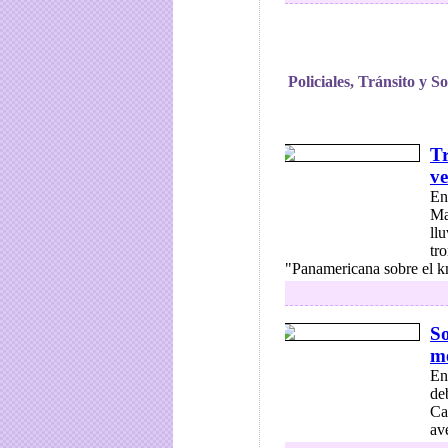
Policiales, Tránsito y S
T
ve
En
Ma
llu
tr
"Panamericana sobre el k
So
me
En
de
Ca
ave