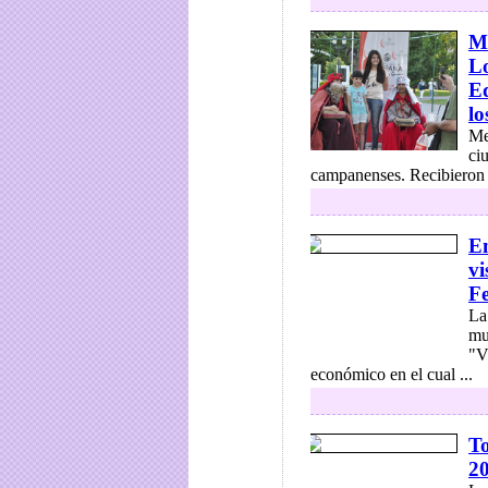
Ma
Lo
Ed
lo
Me
ci
campanenses. Recibieron la
En
vi
Fe
La
mu
"V
económico en el cual ...
To
2