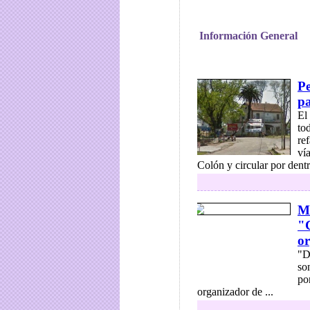
Información General
Pe
pa
El
to
re
ví
Colón y circular por dentr
Mi
"C
or
"D
so
po
organizador de ...