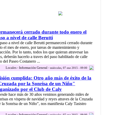
rmanecerá cerrado durante todo enero el
so a nivel de calle Berutti
 paso a nivel de calle Berutti permanecerá cerrado durante
do el mes de enero, por tareas de mantenimiento y
facción. Por lo tanto, todos los que quieran atravesar las
as, deberán hacerlo a traves del paso habilitado de calle
o del Paseo Costanero ...
Locales - Información General -
miércoles, 07 ene 2015 - 09:00
sión cumplida: Otro año más de éxito de la
ruzada por la Sonrisa de un Niño"
ganizado por el Club de Caly
esde hace más de 30 años venimos generando miles de
nrisas en vispera de navidad y reyes atraves de la Cruzada
r la Sonrisa de un Niño", nos manifiesta Caly Tasistro
Locales - Información General -
miércoles, 07 ene 2015 - 09:00