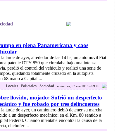
ociedad
rompo en plena Panamericana y caos
hicular
 la tarde de ayer, alrededor de las 14 hs, un automovil Fiat
rea patente DTY 859 que circulaba bajo una intensa
via, perdió el control del vehículo y realizó una serie de
ompos, quedando totalmente cruzado en la autopista
m 68 mano a Capital ...
Locales - Policiales - Sociedad -
miércoles, 07 ene 2015 - 09:00
bre llovido, mojado: Sufrió un desperfecto
cánico y fue robado por tres delincuentes
 la tarde de ayer, un camionero debió detener su marcha
bido a un desperfecto mecánico; en el Km. 80 sentido a
pital Federal. Cuando intentaba encontrar la causa de la
ría, el chofer ...