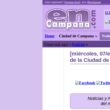
Está registrado? [
Ingrese Aquí
], sino [
Regístrese
]
El 
Home
Ciudad de Campana
Noti
Usted está aquí »
Noticias
»
[miércoles, 07/
de la Ciudad de
Noticias y
del 