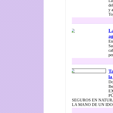
La
de
y 
To
La
ag
En
Sa
ca
per
Ta
la
Do
Ib
E
P
SEGUROS EN NATUR
LA MANO DE UN IDO