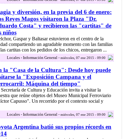
gia y diversión, en la previa del 6 de enero:
s Reyes Magos visitaron la Plaza "Dr.
uardo Costa" y recibieron las "cartitas" de
s niños
lchor, Gaspar y Baltasar estuvieron en el centro de la
udad compartiendo un agradable momento con las familias
s cartitas con los pedidos de los chicos, entregaron ...
Locales - Información General -
miércoles, 07 ene 2015 - 09:00
 la "Casa de la Cultura": Desde hoy puede
sitarse la "Exposición Campana y el
rrocarril: Máquina del tiempo"
 Secretaría de Cultura y Educación invita a visitar la
estra que reúne objetos del Museo Municipal Ferroviario
íctor Capusso". Un recorrido por el contexto social y
Locales - Información General -
miércoles, 07 ene 2015 - 09:00
yota Argentina batió sus propios récords en
014