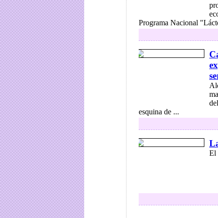
pr
ec
Programa Nacional "Lácte
Ca
ex
se
Al
ma
de
esquina de ...
La
El 