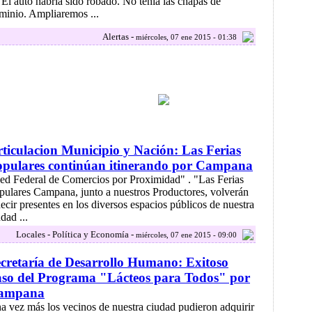
.. El auto habría sido robado. No tenía las chapas de
minio. Ampliaremos ...
Alertas -
miércoles, 07 ene 2015 - 01:38
ticulacion Municipio y Nación: Las Ferias
opulares continúan itinerando por Campana
ed Federal de Comercios por Proximidad" . "Las Ferias
pulares Campana, junto a nuestros Productores, volverán
decir presentes en los diversos espacios públicos de nuestra
dad ...
Locales - Política y Economía -
miércoles, 07 ene 2015 - 09:00
cretaría de Desarrollo Humano: Exitoso
so del Programa "Lácteos para Todos" por
ampana
a vez más los vecinos de nuestra ciudad pudieron adquirir