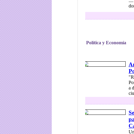
..
do
Política y Economía
Ar
P
"R
Po
a 
ciu
Se
pa
C
Un