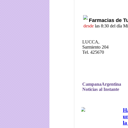
Farmacias de T
desde
las 8:30 del día M
LUCCA,
Sarmiento 204
Tel. 425670
CampanaArgentina
Noticias al Instante
Ha
un
la