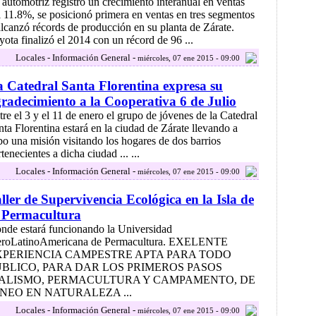
 automotriz registró un crecimiento interanual en ventas
l 11.8%, se posicionó primera en ventas en tres segmentos
alcanzó récords de producción en su planta de Zárate.
yota finalizó el 2014 con un récord de 96 ...
Locales - Información General -
miércoles, 07 ene 2015 - 09:00
 Catedral Santa Florentina expresa su
radecimiento a la Cooperativa 6 de Julio
tre el 3 y el 11 de enero el grupo de jóvenes de la Catedral
nta Florentina estará en la ciudad de Zárate llevando a
bo una misión visitando los hogares de dos barrios
tenecientes a dicha ciudad ... ...
Locales - Información General -
miércoles, 07 ene 2015 - 09:00
ller de Supervivencia Ecológica en la Isla de
 Permacultura
nde estará funcionando la Universidad
eroLatinoAmericana de Permacultura. EXELENTE
XPERIENCIA CAMPESTRE APTA PARA TODO
ÚBLICO, PARA DAR LOS PRIMEROS PASOS
ALISMO, PERMACULTURA Y CAMPAMENTO, DE
NEO EN NATURALEZA ...
Locales - Información General -
miércoles, 07 ene 2015 - 09:00