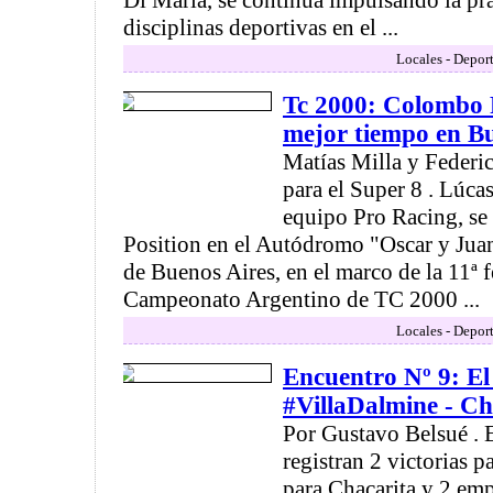
Di María, se continúa impulsando la prá
disciplinas deportivas en el ...
Locales - Deport
Tc 2000: Colombo R
mejor tiempo en Bu
Matías Milla y Federic
para el Super 8 . Lúc
equipo Pro Racing, se
Position en el Autódromo "Oscar y Juan
de Buenos Aires, en el marco de la 11ª 
Campeonato Argentino de TC 2000 ...
Locales - Deport
Encuentro Nº 9: El 
#VillaDalmine - Ch
Por Gustavo Belsué . E
registran 2 victorias p
para Chacarita y 2 emp