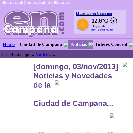
Está registrado? [
Ingrese Aquí
], sino [
Regístrese
]
El Tiempo en Campana
12.6ºC
Despejado
por TuTiempo.net
Ciudad de Campana
Noticias
Interés General
Home
Usted está aquí »
Noticias
»
[domingo, 03/nov/2013]
Noticias y Novedades
de la
Ciudad de Campana...