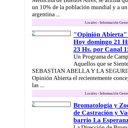
Medicina de Buenos Aires, se afirma que 
un 10% de la población mundial y a un
argentina ...
Locales - Información Gener
"Opinión Abierta"
Hoy domingo 21 Hs
23 Hs. por Canal 1
Un Programa de Camp
Aquellos que se Sient
SEBASTIAN ABELLA Y LA SEGURID
Opinión Abierta el recientemente concej
las ...
Locales - Información Gener
Bromatología y Zo
de Castración y Va
barrio La Esperan
La Dirección de Brom