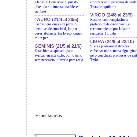
a la vista. Conservar el puesto
empresarios o personas de poder
obtenido sin intentar establecer
Trata de equilibrar l
cambios
VIRGO (24/8 al 23/9)
TAURO (21/4 al 20/5)
Recibes con beneplácito la
Ciertas tensiones con pares o
protección de directivos y el
personas de autoridad, logran
reconocimiento por la labor
desestabilizarte. En lo económico
realizada. Tu vida
es un per
LIBRA (24/9 al 22/10)
GEMINIS (21/5 al 21/6)
Si eres profesional deberás
Estás bien auspiciado para
enfrentar una semana algo agitad
avanzar en este ciclo, por lo tanto
pero con claras promesas de éxit
será necesario utilizarlo para recla
Traba
Espectáculos