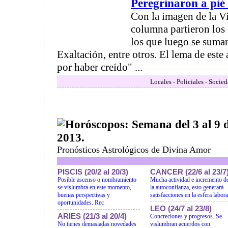
Peregrinaron a pié
Con la imagen de la V
columna partieron los 
los que luego se sumar
Exaltación, entre otros. El lema de este 
por haber creído" ...
Locales - Policiales - Socie
Horóscopos: Semana del 3 al 9 
2013.
Pronósticos Astrológicos de Divina Amor
PISCIS (20/2 al 20/3)
CANCER (22/6 al 23/7
Posible ascenso o nombramiento
Mucha actividad e incremento d
se vislumbra en este momento,
la autoconfianza, esto generará
buenas perspectivas y
satisfacciones en la esfera labora
oportunidades. Rec
LEO (24/7 al 23/8)
ARIES (21/3 al 20/4)
Concreciones y progresos. Se
No tienes demasiadas novedades
vislumbran acuerdos con