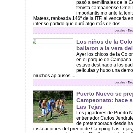
pasó a semifinales de la C
tenista campanense Ornella
importantísimo ante la ten
Mateas, rankeada 146º de la ITF, al vencerla en
intenso partido que duró algo más de dos ...
Locales - De
Los niños de la Colo
bailaron a la vera del
Ayer los chicos de la Colo
en el parque de Campana B
estuvo destinado a los padr
películas y hubo una demo
muchos aplausos ...
Locales - De
Puerto Nuevo se prep
Campeonato: hace s
Las Tejas
Los jugadores de Puerto N
entrenador Carlos Jendrul
de pretemporada desde hac
instalaciones del predio de Camping Las Tejas, u