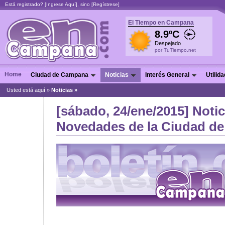
Está registrado? [
Ingrese Aquí
], sino [
Regístrese
]
El Tiempo en Campana
8.9ºC
Despejado
por TuTiempo.net
Home
Ciudad de Campana
Noticias
Interés General
Utilid
Usted está aquí »
Noticias
»
[sábado, 24/ene/2015] Notic
Novedades de la Ciudad de