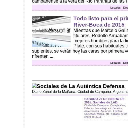
campanense a la vera del Río Paranaá de las P
Locales - De
Todo listo para el p
River-Boca de 2015
Mientras que Marcelo Gall
titulares, Rodolfo Arruabar
mejores hombres para la fi
Plate, con sus habituales t
suplentes, se verán hoy las caras por primera 
nfrenten ...
Locales - De
Sociales de La Auténtica Defensa
Diario Zonal de la Mañana. Ciudad de Campana. Argentin
SABADO 24 DE ENERO DE
2015. Sociales de LAD.
Ciudad de Campana: Cumpleaños,
Enlaces, Necrológicas, Sepelios,
Aniversarios, Anuncios, Edictos,
Sociedad, Misas, etc. sabado 24 de
enero de 2015