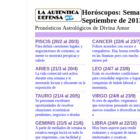
Horóscopos: Seman
Septiembre de 201
Pronósticos Astrológicos de Divina Amor
PISCIS (20/2 al 20/3)
CANCER (22/6 al 23/7
Para definir cuestiones legales y
Felices acuerdos con socios o
negociaciones de contratos, tu
compañeros. Hay buena estrella
mente se mostrará perspicaz y
en las finanzas pero con mucho
sabrás
menos pel
ARIES (21/3 al 20/4)
LEO (24/7 al 23/8)
La vida comercial será activa
Estás en excelentes condiciones
durante esta semana y te
para consolidar negocios o logra
mostrarás locuaz y elocuente en la
conquistas de índole laboral o
exposición de
monetaria,
TAURO (21/4 al 20/5)
VIRGO (24/8 al 23/9)
Se presentan excelentes
Si eres de aquellos virginianos
oportunidades de resolver
que estuvieras pensando en inici
situaciones económicas
nuevos estudios o diversificar t
pendientes, negocios o deudas
a
GEMINIS (21/5 al 21/6)
LIBRA (24/9 al 22/10)
A partir de mediados de semana tu
Muy buen aspecto para rendir
creativa energía lucirá en todo lo
exámenes y ocuparte de tareas
que emprendas, con facilidad p
intelectuales o creativas.