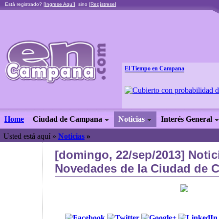
Está registrado? [
Ingrese Aquí
], sino [
Regístrese
]
El Tiempo en Campana
Home
Ciudad de Campana
Noticias
Interés General
Usted está aquí »
Noticias
»
[domingo, 22/sep/2013] Notic
Novedades de la Ciudad de C