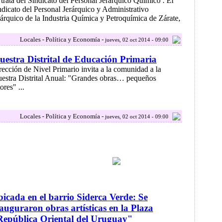
 trata del Sindicato del Personal Jerárquico Químico . El
ndicato del Personal Jerárquico y Administrativo
rárquico de la Industria Química y Petroquímica de Zárate,
Locales - Política y Economía -
jueves, 02 oct 2014 - 09:00
estra Distrital de Educación Primaria
rección de Nivel Primario invita a la comunidad a la
estra Distrital Anual: "Grandes obras… pequeños
ores" ...
Locales - Política y Economía -
jueves, 02 oct 2014 - 09:00
icada en el barrio Siderca Verde: Se
auguraron obras artísticas en la Plaza
epública Oriental del Uruguay"