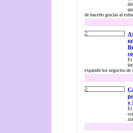
ár
qu
de hacerlo gracias al esf
Ax
un
Bu
co
El
la
expandir los negocios de 
Ca
po
y 
El
ex
zo