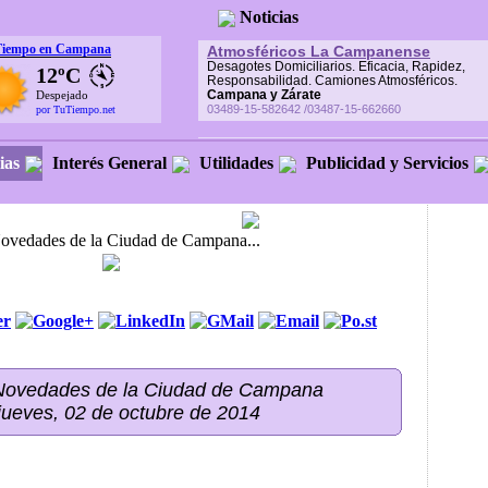
Noticias
Tiempo en Campana
Atmosféricos La Campanense
Desagotes Domiciliarios. Eficacia, Rapidez,
12ºC
Responsabilidad. Camiones Atmosféricos.
Campana y Zárate
Despejado
03489-15-582642 /03487-15-662660
por TuTiempo.net
ias
Interés General
Utilidades
Publicidad y Servicios
Novedades de la Ciudad de Campana...
 Novedades de la Ciudad de Campana
 jueves, 02 de octubre de 2014