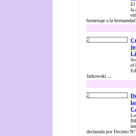
El
la
em
homenaje a la hermandad e
Cu
jo
Li
So
el
Ed
Jarkowski ...
De
la
C
La
Bi
in
declarada por Decreto N° 