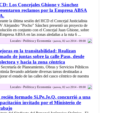
CD: Los Concejales Ghione y Sánchez
resentaron reclamos por la Empresa ABSA
A.
rante la última sesión del HCD el Concejal Justicialista
V Alejandro "Pocho" Sánchez presentó un proyecto de
solución en conjunto con el Concejal Juan Ghione, sobre
a Empresa ABSA en las zonas aledañas a la ruta 6 ...
Locales - Política y Economía -
jueves, 02 oct 2014 - 09:00
joras en la transitabilidad: Realizan
mado de juntas sobre la calle Paso, desde
lectora y hacia la zona céntrica
 Secretaría de Planeamiento, Obras y Servicios Públicos
ntinúa llevando adelante diversas tareas destinadas a
jorar el estado de las calles del casco céntrico de nuestra
Locales - Política y Economía -
jueves, 02 oct 2014 - 09:00
 recién formado Si.Pe.Je.Q. concurrió a una
pacitación invitado por el Ministerio de
rabajo