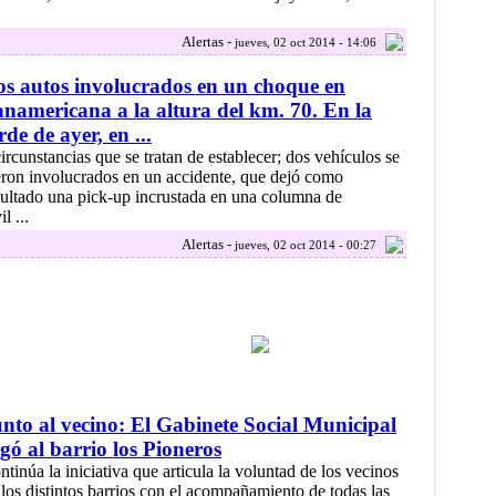
Alertas -
jueves, 02 oct 2014 - 14:06
s autos involucrados en un choque en
namericana a la altura del km. 70. En la
rde de ayer, en ...
.circunstancias que se tratan de establecer; dos vehículos se
eron involucrados en un accidente, que dejó como
sultado una pick-up incrustada en una columna de
l ...
Alertas -
jueves, 02 oct 2014 - 00:27
nto al vecino: El Gabinete Social Municipal
egó al barrio los Pioneros
ntinúa la iniciativa que articula la voluntad de los vecinos
 los distintos barrios con el acompañamiento de todas las