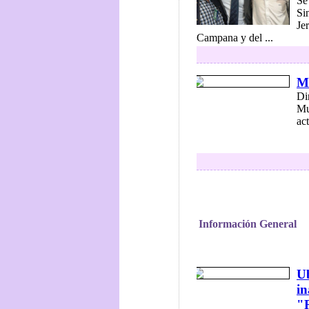
Se
Si
Je
Campana y del ...
Mu
Di
Mu
act
Información General
Ub
in
"R