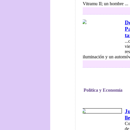
Vitramu II; un hombre ...
Do
Pa
ta
..
vi
re
iluminación y un automóvi
Política y Economía
Ju
ll
Co
de