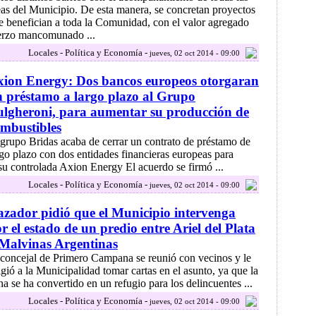
eas del Municipio. De esta manera, se concretan proyectos
e benefician a toda la Comunidad, con el valor agregado
uerzo mancomunado ...
Locales - Política y Economía -
jueves, 02 oct 2014 - 09:00
ion Energy: Dos bancos europeos otorgaran
 préstamo a largo plazo al Grupo
lgheroni, para aumentar su producción de
mbustibles
 grupo Bridas acaba de cerrar un contrato de préstamo de
rgo plazo con dos entidades financieras europeas para
su controlada Axion Energy El acuerdo se firmó ...
Locales - Política y Economía -
jueves, 02 oct 2014 - 09:00
zador pidió que el Municipio intervenga
r el estado de un predio entre Ariel del Plata
Malvinas Argentinas
 concejal de Primero Campana se reunió con vecinos y le
igió a la Municipalidad tomar cartas en el asunto, ya que la
na se ha convertido en un refugio para los delincuentes ...
Locales - Política y Economía -
jueves, 02 oct 2014 - 09:00