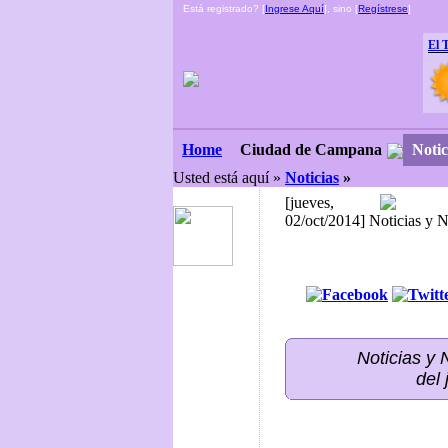
Está registrado? [
Ingrese Aquí
], sino [
Regístrese
]
El 
Ciudad de Campana
Notic
Home
Usted está aquí »
Noticias
»
[jueves,
02/oct/2014] Noticias y 
Noticias y
del