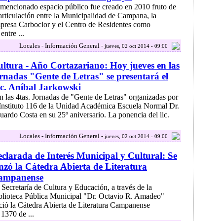
 mencionado espacio público fue creado en 2010 fruto de
 articulación entre la Municipalidad de Campana, la
presa Carboclor y el Centro de Residentes como
ntre ...
Locales - Información General -
jueves, 02 oct 2014 - 09:00
ltura - Año Cortazariano: Hoy jueves en las
rnadas "Gente de Letras" se presentará el
c. Aníbal Jarkowski
n las 4tas. Jornadas de "Gente de Letras" organizadas por
 Instituto 116 de la Unidad Académica Escuela Normal Dr.
uardo Costa en su 25º aniversario. La ponencia del lic.
Locales - Información General -
jueves, 02 oct 2014 - 09:00
clarada de Interés Municipal y Cultural: Se
nzó la Cátedra Abierta de Literatura
ampanense
 Secretaría de Cultura y Educación, a través de la
blioteca Pública Municipal "Dr. Octavio R. Amadeo"
ició la Cátedra Abierta de Literatura Campanense
1370 de ...