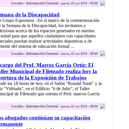
Locales - Información General -
jueves, 02 oct 2014 - 09:00
mana de la Discapacidad
r Grupo Esperanza . En el marco de la conmemoración
r la Semana de la Discapacidad, los invitamos a
flexionar acerca de los espacios generados en nuestra
ciedad para que aquellos ciudadanos con capacidades
peciales puedan realizar actividades deportivas o de
mente del sistema de educación formal ...
Locales - Información General -
jueves, 02 oct 2014 - 09:00
cargo del Prof. Marcos García Ortíz: El
ller Municipal de Fileteado realiza hoy la
ertura de la Exposición de Trabajos
sde las 18 horas de hoy, en el Salón "Ronald Nash" y la
a "Vidriada", en el Edificio "6 de Julio", el Taller
nicipal de Fileteado que orienta el Prof. marcos García
Locales - Información General -
jueves, 02 oct 2014 - 09:00
s abogados continúan su capacitación
ermanente