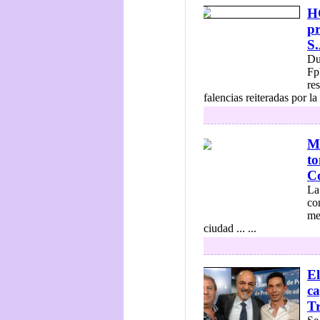
H
p
S.
Du
Fp
re
falencias reiteradas por l
Me
to
Co
La
co
me
ciudad ... ...
El
ca
T