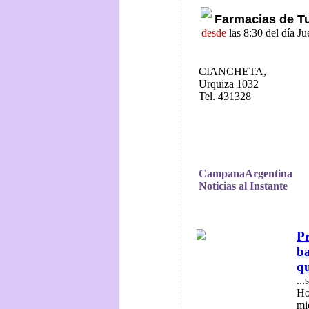
Farmacias de T
desde
las 8:30 del día J
CIANCHETA,
Urquiza 1032
Tel. 431328
CampanaArgentina
Noticias al Instante
Pr
ba
qu
..
Ho
mi