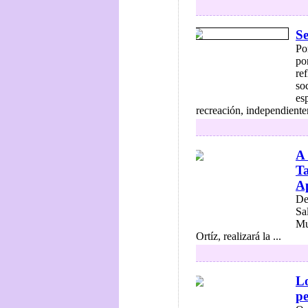
Se
Po
po
re
so
es
recreación, independiente
A 
Ta
Ap
De
Sal
Mu
Ortíz, realizará la ...
Lo
p