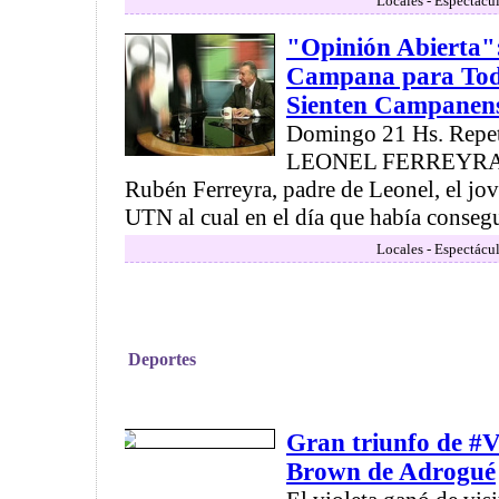
Locales - Espectácu
"Opinión Abierta"
Campana para Todo
Sienten Campanen
Domingo 21 Hs. Repet
LEONEL FERREYRA C
Rubén Ferreyra, padre de Leonel, el jov
UTN al cual en el día que había consegui
Locales - Espectácu
Deportes
Gran triunfo de #V
Brown de Adrogué