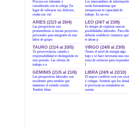
Procura ser tolerante y
Los intercambios de informació
considerado con tu colega. En
serán herramientas que
lugar de subrayar sus defectos,
enriquezcan tu capacidad de
exalta sus virt
trabajo. Es un exc
ARIES (21/3 al 20/4)
LEO (24/7 al 23/8)
Las perspectivas son
Es tiempo de explorar nuevas
prometedoras si inicias proyectos
posibilidades laborales. Para ell
personales para integrarte en una
deberás establecer contactos que
labor de grupo
te abran p
TAURO (21/4 al 20/5)
VIRGO (24/8 al 23/9)
Tu perseverancia, cautela y
Tienes el nivel de energía algo
responsabilidad te distinguirán en
bajo y se hace necesaria una cuo
este período. Las ofertas de
extra de esfuerzo para responder
trabajo o n
l
GEMINIS (21/5 al 21/6)
LIBRA (24/9 al 22/10)
Las perspectivas laborales son
El mayor conflicto será con soci
excelentes pero tendrás que
y colegas. Sentirás que los dem
mantener el sentido común.
te provocan no tomándote en
Tendrás ideas
cuenta