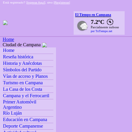
Está registrado? [
Ingrese Aquí
], sino [
Regístrese
]
El Tiempo en Campana
7.2ºC
Parcialmente nuboso
por TuTiempo.net
Home
Ciudad de Campana
Home
Reseña histórica
Historia y Anécdotas
Símbolos del Partido
Vías de acceso y Planos
Turismo en Campana
La Casa de los Costa
Campana y el Ferrocarril
Primer Automóvil
Argentino
Río Luján
Educación en Campana
Deporte Campanense