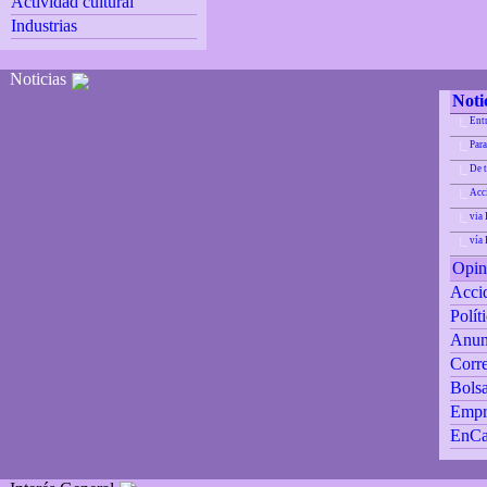
Actividad cultural
Industrias
Noticias
Noti
Ent
|_
Para
|_
De 
|_
Acci
|_
via 
|_
vía
|_
Opin
Accid
Polít
Anun
Corre
Bolsa
Empr
EnCa