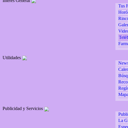
Interés General
Tus F
Horó
Rincó
Galer
Vide
Teléf
Farm
Utilidades
Newsl
Calen
Búsq
Reco
Regís
Mapa 
Publicidad y Servicios
Publ
La G
Espec