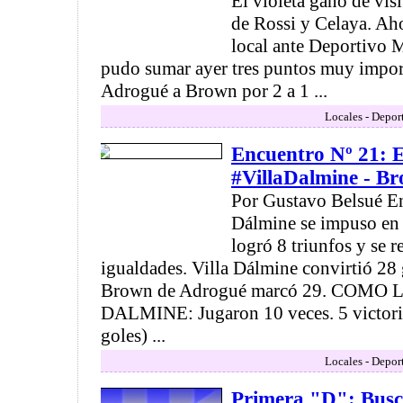
El violeta ganó de visi
de Rossi y Celaya. Aho
local ante Deportivo 
pudo sumar ayer tres puntos muy import
Adrogué a Brown por 2 a 1 ...
Locales - Depor
Encuentro Nº 21: E
#VillaDalmine - B
Por Gustavo Belsué En
Dálmine se impuso en
logró 8 triunfos y se r
igualdades. Villa Dálmine convirtió 28 
Brown de Adrogué marcó 29. COMO
DALMINE: Jugaron 10 veces. 5 victoria
goles) ...
Locales - Depor
Primera "D": Busc