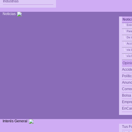
Industrias
Noticias
Notic
|_
Entr
|_
Para
|_
De t
|_
Acci
|_
via 
|_
vía
Opini
Accide
Políti
Anunc
Corre
Bolsa
Empre
EnCam
Interés General
Tus F