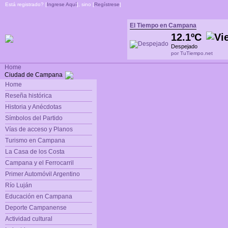
Está registrado? [
Ingrese Aquí
], sino [
Regístrese
]
El Tiempo en Campana
12.1ºC
Despejado
por TuTiempo.net
Home
Ciudad de Campana
Home
Reseña histórica
Historia y Anécdotas
Símbolos del Partido
Vías de acceso y Planos
Turismo en Campana
La Casa de los Costa
Campana y el Ferrocarril
Primer Automóvil Argentino
Río Luján
Educación en Campana
Deporte Campanense
Actividad cultural