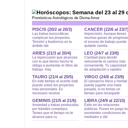
Horóscopos: Semana del 23 al 29 d
Pronósticos Astrológicos de Divina Amor
PISCIS (20/2 al 20/3)
CANCER (22/6 al 23/7
Las trabas burocráticas
Imprecisión. Aunque tienes
complican tus proyectos.
muchas ganas de progresar
Tensión y trastornos en tu
el exceso de trabajo puede
ámbito lab
quitarte clarida
ARIES (21/3 al 20/4)
LEO (24/7 al 23/8)
La repercusión que alcanzas
Claridad para decidir
con lo que tienes hecho te
velozmente el camino más
obliga a aumentar el ritmo de
conveniente. Tu capacidad
trabajo. Hay
de adaptación y rapidez
TAURO (21/4 al 20/5)
VIRGO (24/8 al 23/9)
En este tiempo el acento está
El cansancio físico y mental
puesto sobre tus proyectos
puede jugarte una mala
más personales. Es
pasada, si no tomas un
necesario resolve
tiempo para recargarte
GEMINIS (21/5 al 21/6)
LIBRA (24/9 al 22/10)
Ansiedad y trabas producidas
Éxito en las relaciones
por trámites complejos.
públicas. Pones en juego tu
Temes que el tiempo no te
excelentes condiciones de
alcance para cu
mediador y obt