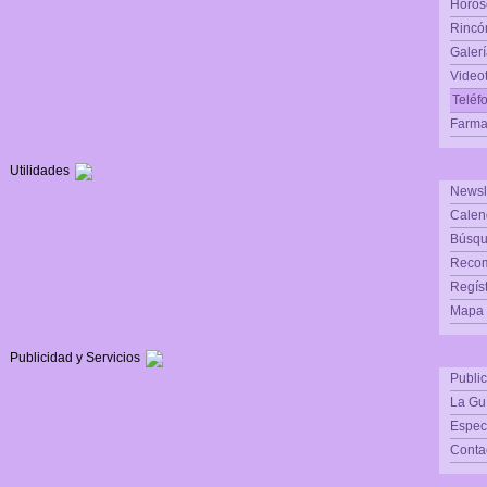
Horós
Rincón
Galerí
Video
Teléf
Farma
Utilidades
Newsl
Calen
Búsqu
Reco
Regís
Mapa d
Publicidad y Servicios
Publi
La Gu
Espec
Conta