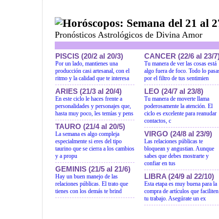
Horóscopos: Semana del 21 al 27
Pronósticos Astrológicos de Divina Amor
PISCIS (20/2 al 20/3)
CANCER (22/6 al 23/7
Por un lado, mantienes una
Tu manera de ver las cosas está
producción casi artesanal, con el
algo fuera de foco. Todo lo pasa
ritmo y la calidad que te interesa
por el filtro de tus sentimien
ARIES (21/3 al 20/4)
LEO (24/7 al 23/8)
En este ciclo le haces frente a
Tu manera de moverte llama
personalidades y personajes que,
poderosamente la atención. El
hasta muy poco, les temías y pens
ciclo es excelente para reanudar
contactos, c
TAURO (21/4 al 20/5)
VIRGO (24/8 al 23/9)
La semana es algo compleja
especialmente si eres del tipo
Las relaciones públicas te
taurino que se cierra a los cambios
bloquean y angustian. Aunque
y a propu
sabes que debes mostrarte y
confiar en tus
GEMINIS (21/5 al 21/6)
LIBRA (24/9 al 22/10)
Hay un buen manejo de las
relaciones públicas. El trato que
Esta etapa es muy buena para la
tienes con los demás te brind
compra de artículos que faciliten
tu trabajo. Asegúrate un ex