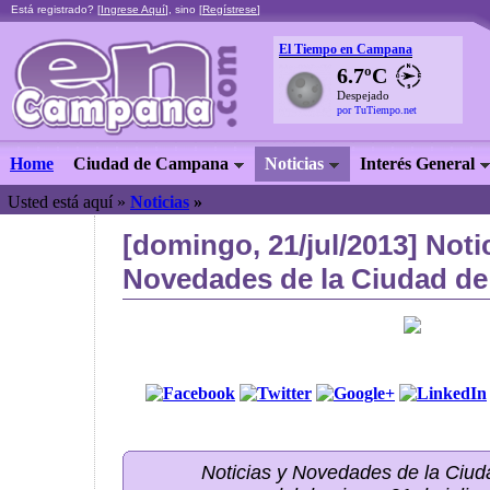
Está registrado? [
Ingrese Aquí
], sino [
Regístrese
]
El Tiempo en Campana
6.7ºC
Despejado
por TuTiempo.net
Home
Ciudad de Campana
Noticias
Interés General
Usted está aquí »
Noticias
»
[domingo, 21/jul/2013] Noti
Novedades de la Ciudad de
Noticias y Novedades de la Ci