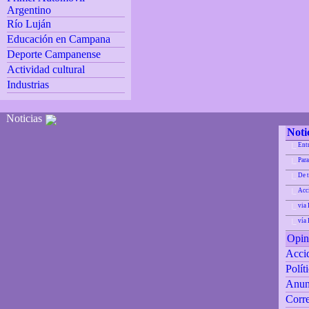
Argentino
Río Luján
Educación en Campana
Deporte Campanense
Actividad cultural
Industrias
Noticias
Noti
Ent
|_
Para
|_
De 
|_
Acci
|_
via 
|_
vía
|_
Opin
Accid
Polít
Anun
Corre