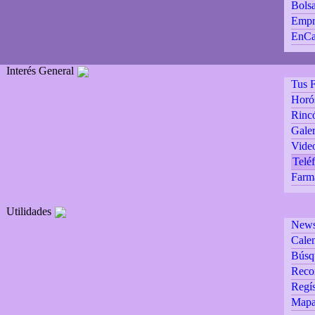
Bolsa
Empr
EnCa
Interés General
Tus F
Horó
Rincó
Galer
Vide
Teléf
Farm
Utilidades
Newsl
Calen
Búsq
Reco
Regís
Mapa 