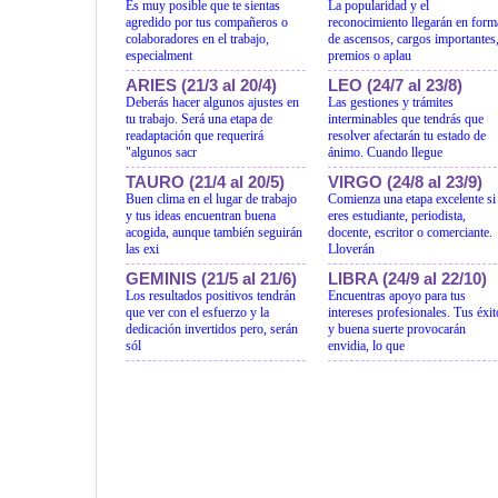
Es muy posible que te sientas
La popularidad y el
agredido por tus compañeros o
reconocimiento llegarán en form
colaboradores en el trabajo,
de ascensos, cargos importantes
especialment
premios o aplau
ARIES (21/3 al 20/4)
LEO (24/7 al 23/8)
Deberás hacer algunos ajustes en
Las gestiones y trámites
tu trabajo. Será una etapa de
interminables que tendrás que
readaptación que requerirá
resolver afectarán tu estado de
"algunos sacr
ánimo. Cuando llegue
TAURO (21/4 al 20/5)
VIRGO (24/8 al 23/9)
Buen clima en el lugar de trabajo
Comienza una etapa excelente si
y tus ideas encuentran buena
eres estudiante, periodista,
acogida, aunque también seguirán
docente, escritor o comerciante.
las exi
Lloverán
GEMINIS (21/5 al 21/6)
LIBRA (24/9 al 22/10)
Los resultados positivos tendrán
Encuentras apoyo para tus
que ver con el esfuerzo y la
intereses profesionales. Tus éxit
dedicación invertidos pero, serán
y buena suerte provocarán
sól
envidia, lo que