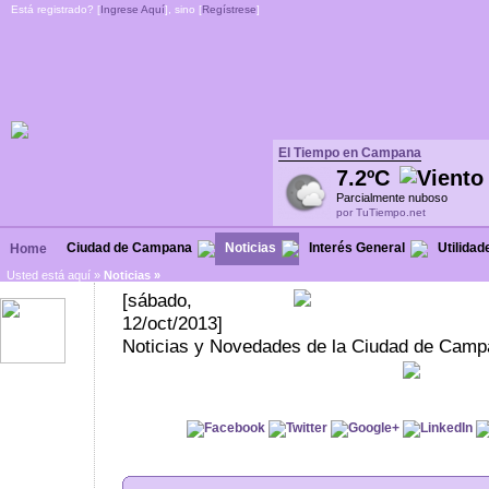
Está registrado? [
Ingrese Aquí
], sino [
Regístrese
]
El Tiempo en Campana
7.2ºC
Parcialmente nuboso
por TuTiempo.net
Ciudad de Campana
Noticias
Interés General
Utilidad
Home
Usted está aquí »
Noticias
»
[sábado,
12/oct/2013]
Noticias y Novedades de la Ciudad de Campa