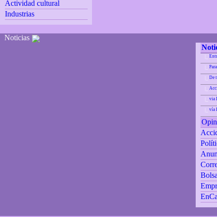
Actividad cultural
Industrias
Noticias
Noti
Ent
|_
Para
|_
De 
|_
Acci
|_
via 
|_
vía
|_
Opin
Accid
Polít
Anun
Corre
Bolsa
Empr
EnCa