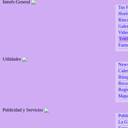
Interés General
Tus F
Horó
Rincó
Galer
Vide
Teléf
Farm
Utilidades
Newsl
Calen
Búsq
Reco
Regís
Mapa 
Publicidad y Servicios
Publ
La G