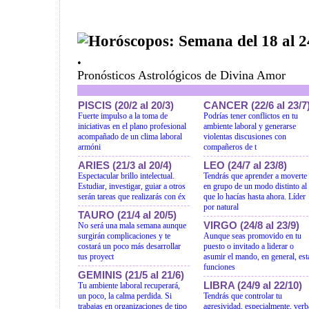
Horóscopos: Semana del 18 al 
.
Pronósticos Astrológicos de Divina Amor
PISCIS (20/2 al 20/3)
CANCER (22/6 al 23/7
Fuerte impulso a la toma de
Podrías tener conflictos en tu
iniciativas en el plano profesional
ambiente laboral y generarse
acompañado de un clima laboral
violentas discusiones con
armóni
compañeros de t
ARIES (21/3 al 20/4)
LEO (24/7 al 23/8)
Espectacular brillo intelectual.
Tendrás que aprender a moverte
Estudiar, investigar, guiar a otros
en grupo de un modo distinto al
serán tareas que realizarás con éx
que lo hacías hasta ahora. Líder
por natural
TAURO (21/4 al 20/5)
VIRGO (24/8 al 23/9)
No será una mala semana aunque
surgirán complicaciones y te
Aunque seas promovido en tu
costará un poco más desarrollar
puesto o invitado a liderar o
tus proyect
asumir el mando, en general, est
funciones
GEMINIS (21/5 al 21/6)
LIBRA (24/9 al 22/10)
Tu ambiente laboral recuperará,
un poco, la calma perdida. Si
Tendrás que controlar tu
trabajas en organizaciones de tipo
agresividad, especialmente, verb