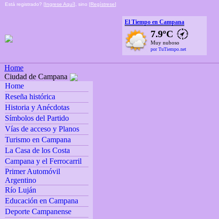
Está registrado? [
Ingrese Aquí
], sino [
Regístrese
]
El Tiempo en Campana
7.9ºC
Muy nuboso
por TuTiempo.net
Home
Ciudad de Campana
Home
Reseña histórica
Historia y Anécdotas
Símbolos del Partido
Vías de acceso y Planos
Turismo en Campana
La Casa de los Costa
Campana y el Ferrocarril
Primer Automóvil
Argentino
Río Luján
Educación en Campana
Deporte Campanense