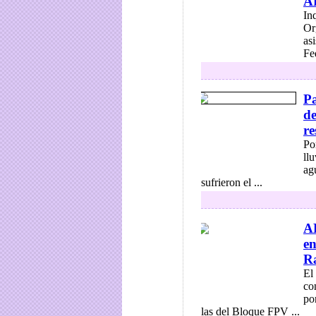
AF
In
Or
as
Fed
Pa
de
re
Po
ll
ag
sufrieron el ...
A
en
Ra
El
co
po
las del Bloque FPV ...