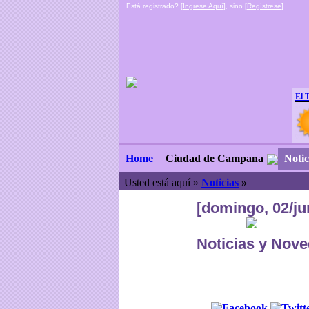
Está registrado? [
Ingrese Aquí
], sino [
Regístrese
]
El 
Ciudad de Campana
Notic
Home
Usted está aquí »
Noticias
»
[domingo, 02/ju
Noticias y Nove