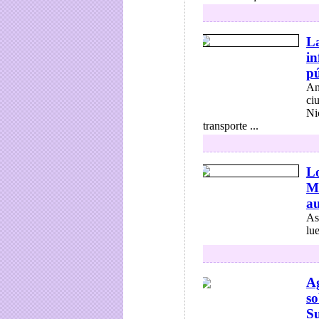
La
in
pú
An
ci
Ni
transporte ...
Lo
M
au
As
lu
A
so
Su