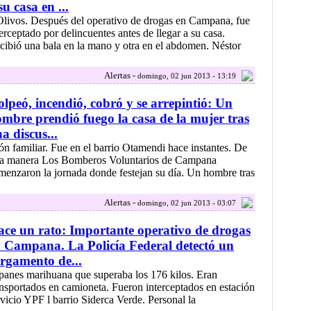
su casa en ...
.Olivos. Después del operativo de drogas en Campana, fue
terceptado por delincuentes antes de llegar a su casa.
cibió una bala en la mano y otra en el abdomen. Néstor
Alertas -
domingo, 02 jun 2013 - 13:19
lpeó, incendió, cobró y se arrepintió: Un
mbre prendió fuego la casa de la mujer tras
a discus...
.ión familiar. Fue en el barrio Otamendi hace instantes. De
ta manera Los Bomberos Voluntarios de Campana
menzaron la jornada donde festejan su día. Un hombre tras
Alertas -
domingo, 02 jun 2013 - 03:07
ce un rato: Importante operativo de drogas
 Campana. La Policía Federal detectó un
rgamento de...
. panes marihuana que superaba los 176 kilos. Eran
ansportados en camioneta. Fueron interceptados en estación
rvicio YPF l barrio Siderca Verde. Personal la