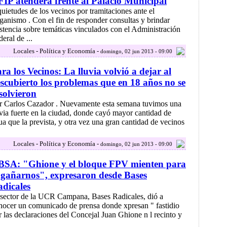
IP atenderá frente al Palacio Municipal
quietudes de los vecinos por tramitaciones ante el
ganismo . Con el fin de responder consultas y brindar
istencia sobre temáticas vinculados con el Administración
eral de ...
Locales - Política y Economía -
domingo, 02 jun 2013 - 09:00
ra los Vecinos: La lluvia volvió a dejar al
scubierto los problemas que en 18 años no se
solvieron
r Carlos Cazador . Nuevamente esta semana tuvimos una
uvia fuerte en la ciudad, donde cayó mayor cantidad de
ua que la prevista, y otra vez una gran cantidad de vecinos
Locales - Política y Economía -
domingo, 02 jun 2013 - 09:00
BSA: "Ghione y el bloque FPV mienten para
gañarnos", expresaron desde Bases
dicales
 sector de la UCR Campana, Bases Radicales, dió a
nocer un comunicado de prensa donde xpresan " fastidio
r las declaraciones del Concejal Juan Ghione n l recinto y