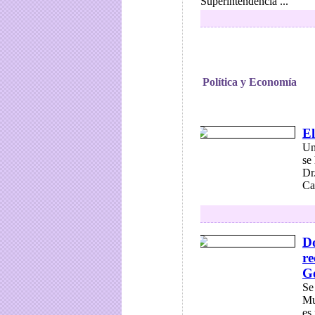
Superintendencia ...
Política y Economía
El
Un
se
Dr
Ca
Do
re
Ge
Se
Mu
es