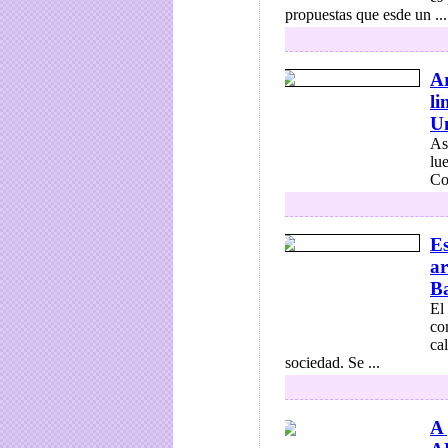
propuestas que esde un ...
A
li
U
As
lu
Co
Es
ar
B
El
co
ca
sociedad. Se ...
A 