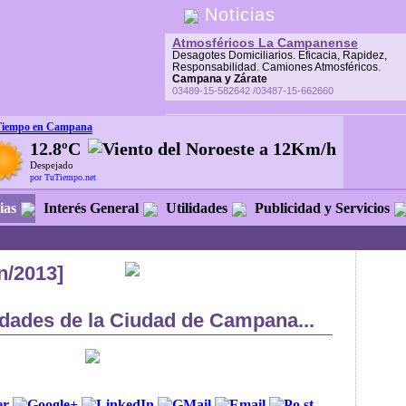
Noticias
Atmosféricos La Campanense
Desagotes Domiciliarios. Eficacia, Rapidez,
Responsabilidad. Camiones Atmosféricos.
Campana y Zárate
03489-15-582642 /03487-15-662660
Tiempo en Campana
12.8ºC
Despejado
por TuTiempo.net
ias
Interés General
Utilidades
Publicidad y Servicios
n/2013]
dades de la Ciudad de Campana...