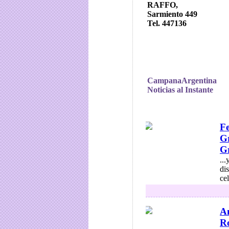
RAFFO,
Sarmiento 449
Tel. 447136
CampanaArgentina
Noticias al Instante
Fe
Gr
Gr
..
di
cel
An
Ro