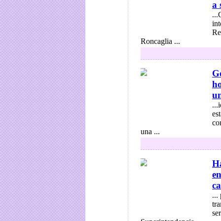
a 
..
in
Re
Roncaglia ...
Go
ho
un
..
es
co
una ...
Ha
en
ca
..
tr
se