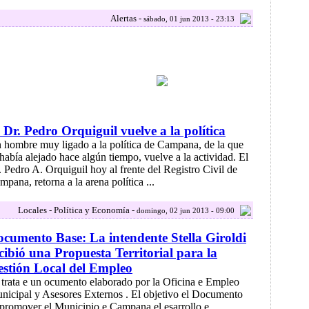
Alertas -
sábado, 01 jun 2013 - 23:13
 Dr. Pedro Orquiguil vuelve a la política
 hombre muy ligado a la política de Campana, de la que
 había alejado hace algún tiempo, vuelve a la actividad. El
. Pedro A. Orquiguil hoy al frente del Registro Civil de
mpana, retorna a la arena política ...
Locales - Política y Economía -
domingo, 02 jun 2013 - 09:00
cumento Base: La intendente Stella Giroldi
cibió una Propuesta Territorial para la
stión Local del Empleo
 trata e un ocumento elaborado por la Oficina e Empleo
nicipal y Asesores Externos . El objetivo el Documento
 promover el Municipio e Campana el esarrollo e