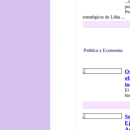
..
po
Pr
estratégicos de Lilita ...
Política y Economía
Os
ob
to
El
hi
Se
Ej
Ad