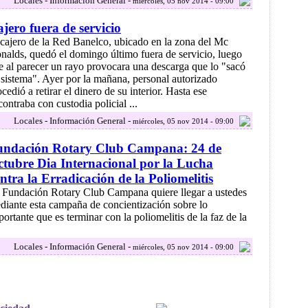
Locales - Información General -
miércoles, 05 nov 2014 - 09:00
jero fuera de servicio
 cajero de la Red Banelco, ubicado en la zona del Mc
nalds, quedó el domingo último fuera de servicio, luego
e al parecer un rayo provocara una descarga que lo "sacó
 sistema". Ayer por la mañana, personal autorizado
cedió a retirar el dinero de su interior. Hasta ese
ntraba con custodia policial ...
Locales - Información General -
miércoles, 05 nov 2014 - 09:00
undación Rotary Club Campana: 24 de
tubre Dia Internacional por la Lucha
ntra la Erradicación de la Poliomelitis
 Fundación Rotary Club Campana quiere llegar a ustedes
diante esta campaña de concientización sobre lo
portante que es terminar con la poliomelitis de la faz de la
Locales - Información General -
miércoles, 05 nov 2014 - 09:00