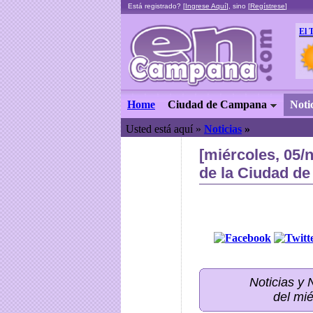
Está registrado? [
Ingrese Aquí
], sino [
Regístrese
]
El 
Home
Ciudad de Campana
Noti
Usted está aquí »
Noticias
»
[miércoles, 05/
de la Ciudad de
Noticias y
del mi