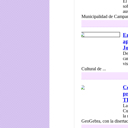
El
so
au
Municipalidad de Campana
En
ap
Jo
De
ca
vi
Cultural de ...
Co
pr
T
La
Cu
la
GeoGebra, con la disertaci