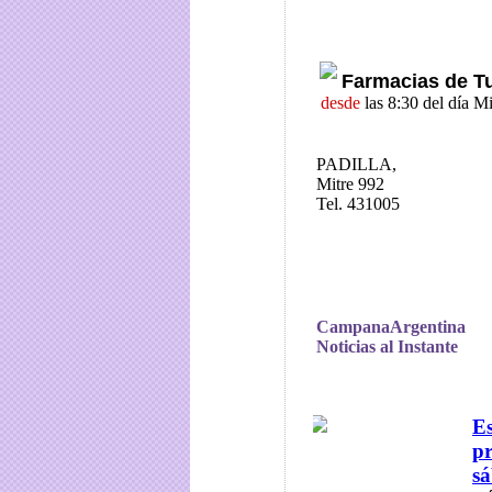
Farmacias de T
desde
las 8:30 del día 
PADILLA,
Mitre 992
Tel. 431005
CampanaArgentina
Noticias al Instante
E
pr
sá