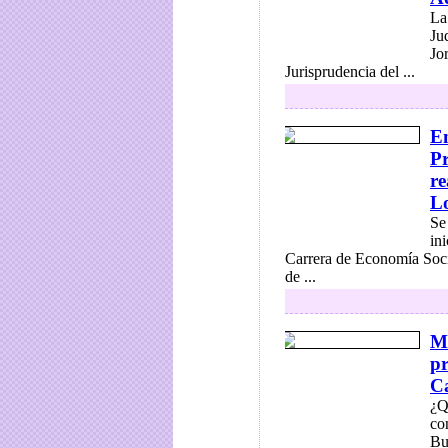
La
Ju
Jo
Jurisprudencia del ...
En
Pr
re
Lo
Se
in
Carrera de Economía Socia
de ...
M
pr
Ca
¿Q
co
Bu