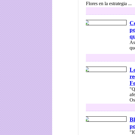
Flores en la estrategia ...
Co
po
qu
As
qu
Lo
re
Fe
"Q
af
Os
Bl
po
"I