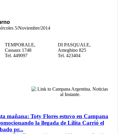
urno
Miércoles 5/Noviembre/2014
TEMPORALE,
DI PASQUALE,
Cassaux 1748
Ameghino 825
Tel. 449097
Tel. 423404
sta mañana: Toty Flores estuvo en Campana
omocionando la llegada de Lilita Carrió el
bado pr...