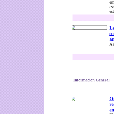
em
es
est
La
so
a
A 
Información General
Or
re
en