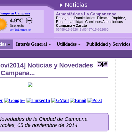
Noticias
Tiempo en Campana
Atmosféricos La Campanense
Desagotes Domiciliarios. Eficacia, Rapidez,
4.9ºC
Responsabilidad. Camiones Atmosféricos.
Campana y Zárate
Despejado
03489-15-582642 /03487-15-662660
por TuTiempo.net
cias
Interés General
Utilidades
Publicidad y Servicios
nov/2014] Noticias y Novedades
 Campana...
 Novedades de la Ciudad de Campana
ércoles, 05 de noviembre de 2014