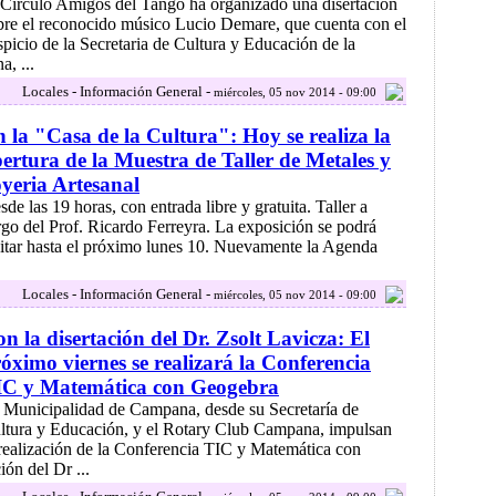
 Círculo Amigos del Tango ha organizado una disertación
bre el reconocido músico Lucio Demare, que cuenta con el
spicio de la Secretaria de Cultura y Educación de la
, ...
Locales - Información General -
miércoles, 05 nov 2014 - 09:00
 la "Casa de la Cultura": Hoy se realiza la
ertura de la Muestra de Taller de Metales y
yeria Artesanal
sde las 19 horas, con entrada libre y gratuita. Taller a
rgo del Prof. Ricardo Ferreyra. La exposición se podrá
sitar hasta el próximo lunes 10. Nuevamente la Agenda
Locales - Información General -
miércoles, 05 nov 2014 - 09:00
n la disertación del Dr. Zsolt Lavicza: El
óximo viernes se realizará la Conferencia
IC y Matemática con Geogebra
 Municipalidad de Campana, desde su Secretaría de
ltura y Educación, y el Rotary Club Campana, impulsan
 realización de la Conferencia TIC y Matemática con
ón del Dr ...