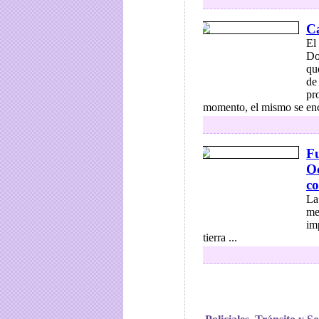
Ca
El
Do
qu
de
pro
momento, el mismo se enco
F
Oc
co
La
me
im
tierra ...