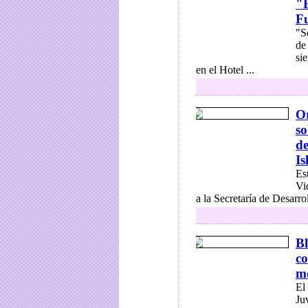
"E
F
"S
de
si
en el Hotel ...
Or
so
de
Is
Es
Vi
a la Secretaría de Desarro
B
co
mo
El
Ju