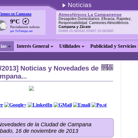
Noticias
Tiempo en Campana
Atmosféricos La Campanense
Desagotes Domiciliarios. Eficacia, Rapidez,
9ºC
Responsabilidad. Camiones Atmosféricos.
Campana y Zárate
Parcialmente nuboso
03489-15-582642 /03487-15-662660
por TuTiempo.net
cias
Interés General
Utilidades
Publicidad y Servicios
/2013] Noticias y Novedades de
ampana...
 Novedades de la Ciudad de Campana
ábado, 16 de noviembre de 2013