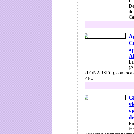
La
De
de
Cap
A
Co
ap
Al
La
(A
(FONARSEC), convoca a la
de ...
G
vi
vi
d
En
to