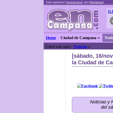
Está registrado? [
Ingrese Aquí
], sino [
Regístrese
]
El 
Home
Ciudad de Campana
Noti
Usted está aquí »
Noticias
»
[sábado, 16/nov
la Ciudad de C
Noticias y
del s