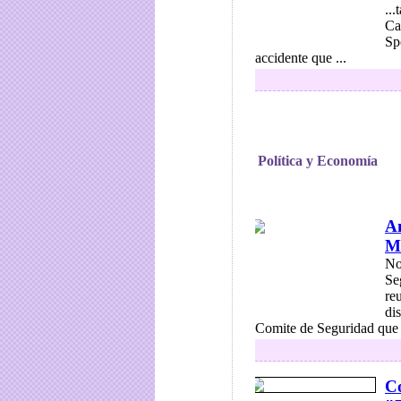
..
Ca
Sp
accidente que ...
Política y Economía
Am
M
No
Se
re
di
Comite de Seguridad que s
Co