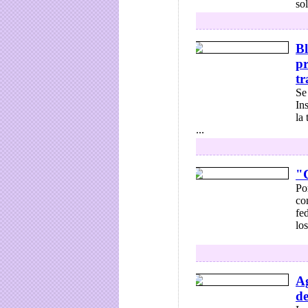
so
Bl
pr
tr
Se
In
la 
...
"
Po
co
fe
lo
Ag
de