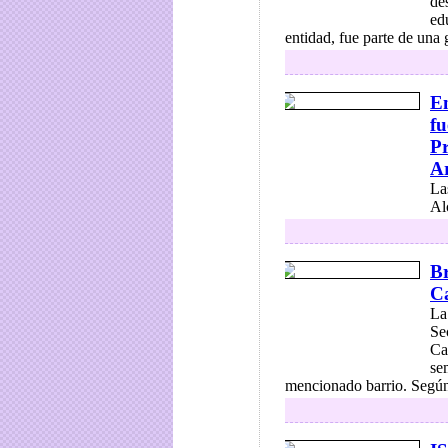
des
ed
entidad, fue parte de una 
En
fu
Pr
A
La
Al
Br
Ca
La
Se
Ca
se
mencionado barrio. Según 