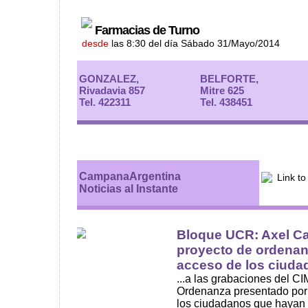
Farmacias de Turno
desde
las 8:30 del día Sábado 31/Mayo/2014
GONZALEZ,
BELFORTE,
Rivadavia 857
Mitre 625
Tel. 422311
Tel. 438451
CampanaArgentina
Noticias al Instante
Bloque UCR: Axel Ca
proyecto de ordenanz
acceso de los ciudad
...a las grabaciones del C
Ordenanza presentado por e
los ciudadanos que hayan s