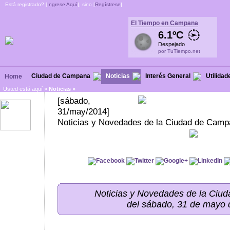
Está registrado? [
Ingrese Aquí
], sino [
Regístrese
]
El Tiempo en Campana
6.1ºC
Despejado
por TuTiempo.net
Ciudad de Campana
Noticias
Interés General
Utilidad
Home
Usted está aquí »
Noticias
»
[sábado,
31/may/2014]
Noticias y Novedades de la Ciudad de Campa
Noticias y Novedades de la Ci
del sábado, 31 de mayo 