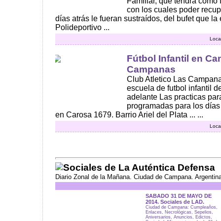
Familiar, que tendrá como 
con los cuales poder recu
días atrás le fueran sustraídos, del bufet que la
Polideportivo ...
Loca
Fútbol Infantil en C
Campanas
Club Atletico Las Campan
escuela de futbol infantil 
adelante Las practicas par
programadas para los días 
en Carosa 1679. Barrio Ariel del Plata ... ...
Loca
Sociales de La Auténtica Defensa
Diario Zonal de la Mañana. Ciudad de Campana. Argentin
SABADO 31 DE MAYO DE
2014. Sociales de LAD.
Ciudad de Campana: Cumpleaños,
Enlaces, Necrológicas, Sepelios,
Aniversarios, Anuncios, Edictos,