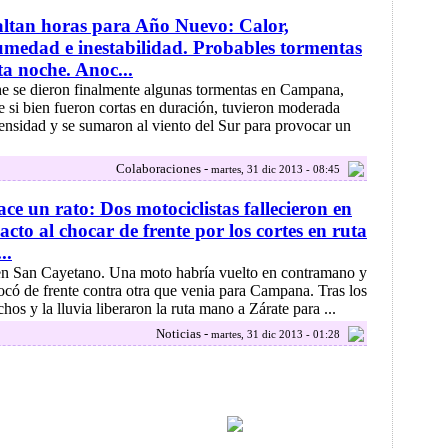
ltan horas para Año Nuevo: Calor,
medad e inestabilidad. Probables tormentas
ta noche. Anoc...
.he se dieron finalmente algunas tormentas en Campana,
e si bien fueron cortas en duración, tuvieron moderada
tensidad y se sumaron al viento del Sur para provocar un
Colaboraciones -
martes, 31 dic 2013 - 08:45
ce un rato: Dos motociclistas fallecieron en
 acto al chocar de frente por los cortes en ruta
..
.en San Cayetano. Una moto habría vuelto en contramano y
ocó de frente contra otra que venia para Campana. Tras los
hos y la lluvia liberaron la ruta mano a Zárate para ...
Noticias -
martes, 31 dic 2013 - 01:28