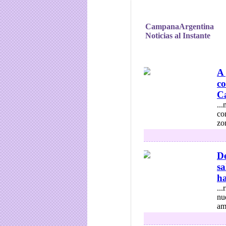
CampanaArgentina
Noticias al Instante
A 
co
Ca
..
co
zo
De
sa
ha
..
nu
am