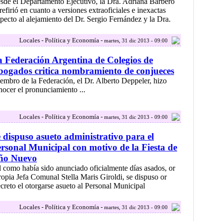
sde el Departamento Ejecutivo, la Dra. Adriana Barbero
refirió en cuanto a versiones extraoficiales e inexactas
specto al alejamiento del Dr. Sergio Fernández y la Dra.
Locales - Política y Economía -
martes, 31 dic 2013 - 09:00
 Federación Argentina de Colegios de
ogados critica nombramiento de conjueces
embro de la Federación, el Dr. Alberto Deppeler, hizo
nocer el pronunciamiento ...
Locales - Política y Economía -
martes, 31 dic 2013 - 09:00
 dispuso asueto administrativo para el
rsonal Municipal con motivo de la Fiesta de
ño Nuevo
l como había sido anunciado oficialmente días asados, or
 ropia Jefa Comunal Stella Maris Giroldi, se dispuso or
creto el otorgarse asueto al Personal Municipal
Locales - Política y Economía -
martes, 31 dic 2013 - 09:00