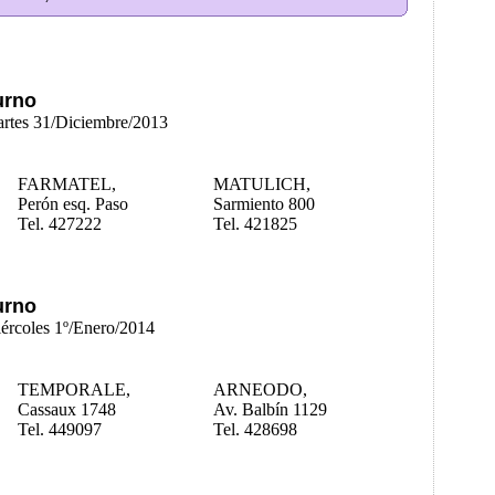
urno
artes 31/Diciembre/2013
FARMATEL,
MATULICH,
Perón esq. Paso
Sarmiento 800
Tel. 427222
Tel. 421825
urno
iércoles 1º/Enero/2014
TEMPORALE,
ARNEODO,
Cassaux 1748
Av. Balbín 1129
Tel. 449097
Tel. 428698