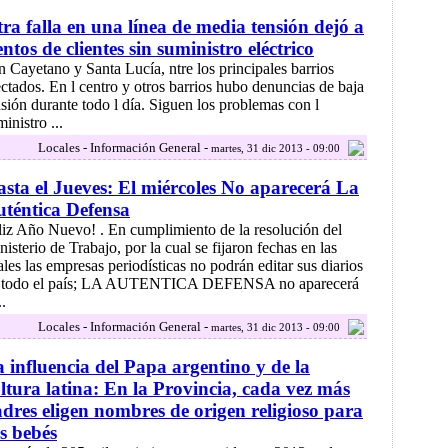
ra falla en una línea de media tensión dejó a
entos de clientes sin suministro eléctrico
n Cayetano y Santa Lucía, ntre los principales barrios
ectados. En l centro y otros barrios hubo denuncias de baja
nsión durante todo l día. Siguen los problemas con l
inistro ...
Locales - Información General -
martes, 31 dic 2013 - 09:00
sta el Jueves: El miércoles No aparecerá La
téntica Defensa
liz Año Nuevo! . En cumplimiento de la resolución del
nisterio de Trabajo, por la cual se fijaron fechas en las
ales las empresas periodísticas no podrán editar sus diarios
 todo el país; LA AUTENTICA DEFENSA no aparecerá
.
Locales - Información General -
martes, 31 dic 2013 - 09:00
 influencia del Papa argentino y de la
ltura latina: En la Provincia, cada vez más
dres eligen nombres de origen religioso para
s bebés