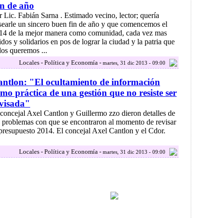
n de año
r Lic. Fabián Sarna . Estimado vecino, lector; quería
searle un sincero buen fin de año y que comencemos el
14 de la mejor manera como comunidad, cada vez mas
idos y solidarios en pos de lograr la ciudad y la patria que
dos queremos ...
Locales - Política y Economía -
martes, 31 dic 2013 - 09:00
ntlon: "El ocultamiento de información
mo práctica de una gestión que no resiste ser
visada"
 concejal Axel Cantlon y Guillermo zzo dieron detalles de
s problemas con que se encontraron al momento de revisar
 presupuesto 2014. El concejal Axel Cantlon y el Cdor.
Locales - Política y Economía -
martes, 31 dic 2013 - 09:00