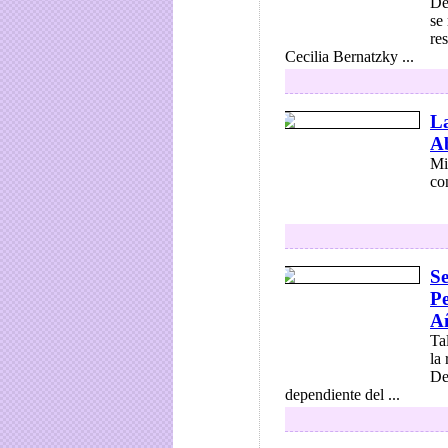
De
se 
re
Cecilia Bernatzky ...
La
Ab
Mi
co
Se
Pe
A
Ta
la
De
dependiente del ...