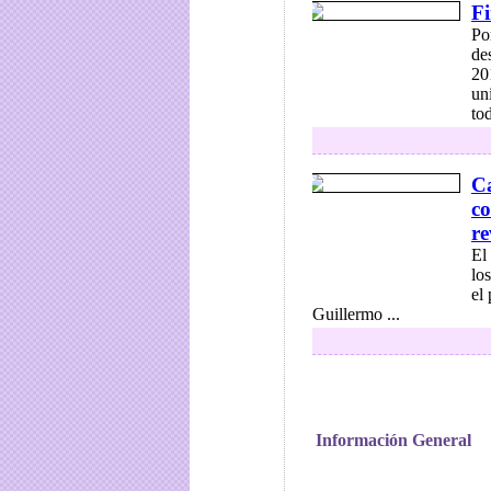
Fi
Po
de
20
un
to
Ca
co
re
El
lo
el
Guillermo ...
Información General