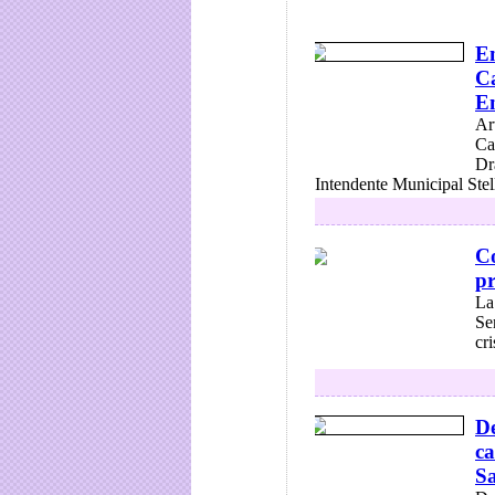
En
Ca
En
Ar
Ca
Dr
Intendente Municipal Stell
Co
pr
La
Se
cri
De
ca
Sa