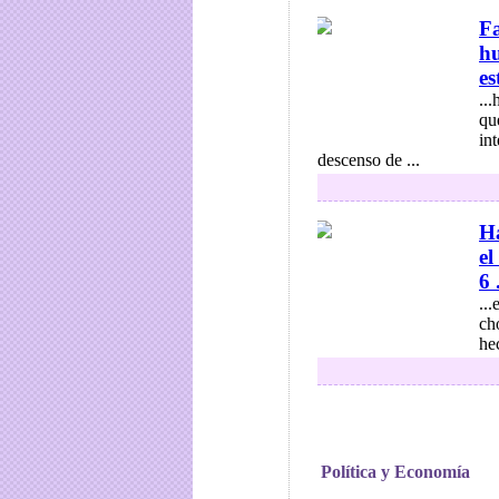
Fa
hu
es
..
qu
in
descenso de ...
Ha
el
6 .
..
ch
hec
Política y Economía