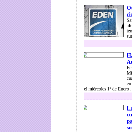
Ot
ci
Sa
af
te
sum
Ha
Au
Fe
Mi
cu
en
el miércoles 1º de Enero ..
La
cu
pa
su