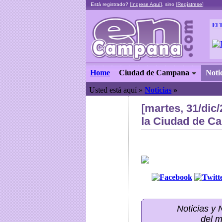
Está registrado? [
Ingrese Aquí
], sino [
Regístrese
]
El 
Home
Ciudad de Campana
Noti
Usted está aquí »
Noticias
»
[martes, 31/dic
la Ciudad de C
Noticias y
del m