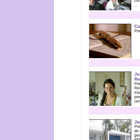
con
...
Co
Por
Ju
Re
Pre
Res
ina
pre
cen
Ja
Por
de 
ges
FE