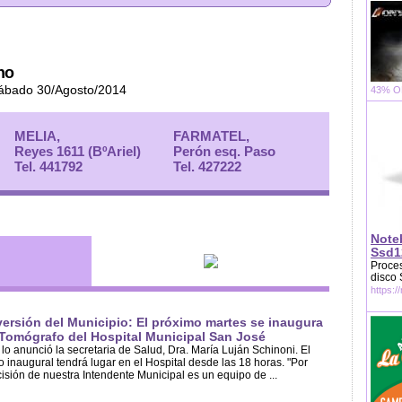
no
Sábado 30/Agosto/2014
43% OF
MELIA,
FARMATEL,
Reyes 1611 (BºAriel)
Perón esq. Paso
Tel. 441792
Tel. 427222
Note
Ssd1
Proces
disco
https:/
versión del Municipio: El próximo martes se inaugura
 Tomógrafo del Hospital Municipal San José
 lo anunció la secretaria de Salud, Dra. María Luján Schinoni. El
o inaugural tendrá lugar en el Hospital desde las 18 horas. "Por
isión de nuestra Intendente Municipal es un equipo de ...