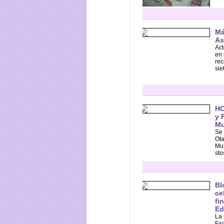
Má
As
Act
en 
rec
sie
HC
y 
Mu
Se 
Ota
Mun
stos
Bl
ce
fi
Ed
La 
Esc