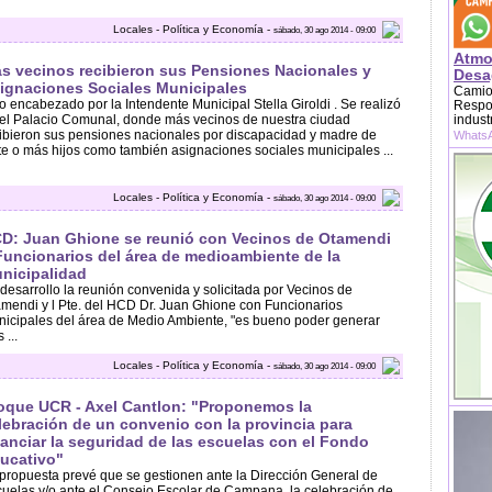
Locales - Política y Economía -
sábado, 30 ago 2014 - 09:00
Atmo
s vecinos recibieron sus Pensiones Nacionales y
Desag
ignaciones Sociales Municipales
Camion
o encabezado por la Intendente Municipal Stella Giroldi . Se realizó
Respon
el Palacio Comunal, donde más vecinos de nuestra ciudad
indust
ibieron sus pensiones nacionales por discapacidad y madre de
WhatsA
te o más hijos como también asignaciones sociales municipales ...
Locales - Política y Economía -
sábado, 30 ago 2014 - 09:00
D: Juan Ghione se reunió con Vecinos de Otamendi
Funcionarios del área de medioambiente de la
nicipalidad
desarrollo la reunión convenida y solicitada por Vecinos de
mendi y l Pte. del HCD Dr. Juan Ghione con Funcionarios
icipales del área de Medio Ambiente, "es bueno poder generar
 ...
Locales - Política y Economía -
sábado, 30 ago 2014 - 09:00
oque UCR - Axel Cantlon: "Proponemos la
lebración de un convenio con la provincia para
nanciar la seguridad de las escuelas con el Fondo
ucativo"
propuesta prevé que se gestionen ante la Dirección General de
uelas y/o ante el Consejo Escolar de Campana, la celebración de