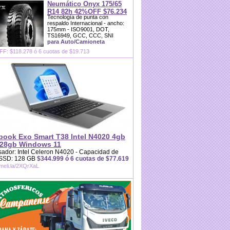
Neumático Onyx 175/65
R14 82h 42%OFF $76.234
Tecnología de punta con
respaldo Internacional - ancho:
175mm - ISO9001, DOT,
TS16949, GCC, CCC, SNI
para Auto/Camioneta
F: $118.278 ó 6 cuotas de $19.713
book Exo Smart T38 Intel N4020 4gb
28gb Windows 11
ador: Intel Celeron N4020 - Capacidad de
 SSD: 128 GB
$344.999 ó 6 cuotas de $77.619
/meli.la/2XQrXaL