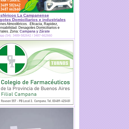
sféricos La Campanense
otes Domiciliarios e industriales
es Atmosféricos. ·Eficacia, Rapidez,
sabilidad. Desagotes Domiciliarios e
riales. Zona:
Campana y Zárate
pp (54): 3489-582642 / 3487-662660