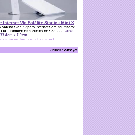
e Internet Vía Satélite Starlink Mini X
 antena Starlink para internet Satelital. Ahora:
000.- También en 9 cuotas de $33.222
Cable
 33.4cm x 7.9cm
contratar un plan mensual para usarla.
Anuncios
AdWayet