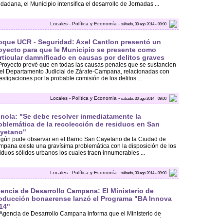
dadana, el Municipio intensifica el desarrollo de Jornadas ...
Locales - Política y Economía -
sábado, 30 ago 2014 - 09:00
oque UCR - Seguridad: Axel Cantlon presentó un
oyecto para que le Municipio se presente como
rticular damnificado en causas por delitos graves
Proyecto prevé que en todas las causas penales que se sustancien
el Departamento Judicial de Zárate-Campana, relacionadas con
estigaciones por la probable comisión de los delitos ...
Locales - Política y Economía -
sábado, 30 ago 2014 - 09:00
nola: "Se debe resolver inmediatamente la
oblemática de la recolección de residuos en San
yetano"
gún pude observar en el Barrio San Cayetano de la Ciudad de
pana existe una gravísima problemática con la disposición de los
iduos sólidos urbanos los cuales traen innumerables ...
Locales - Política y Economía -
sábado, 30 ago 2014 - 09:00
encia de Desarrollo Campana: El Ministerio de
oducción bonaerense lanzó el Programa "BA Innova
14"
Agencia de Desarrollo Campana informa que el Ministerio de