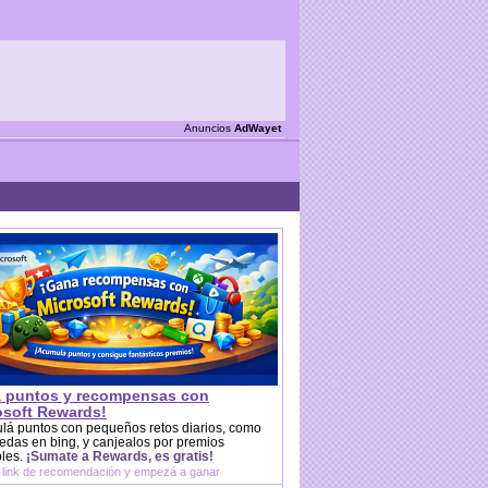
Anuncios
AdWayet
 puntos y recompensas con
osoft Rewards!
lá puntos con pequeños retos diarios, como
das en bing, y canjealos por premios
bles.
¡Sumate a Rewards, es gratis!
 link de recomendación y empezá a ganar