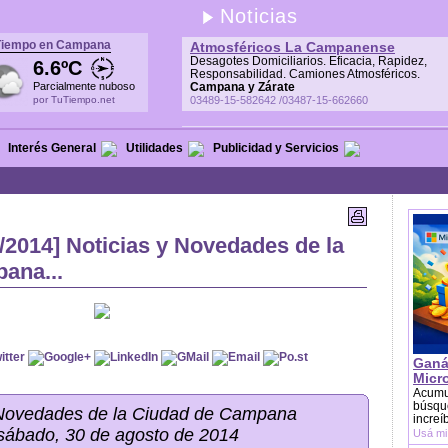
Noticias
Tiempo en Campana
Atmosféricos La Campanense
Desagotes Domiciliarios. Eficacia, Rapidez,
6.6ºC
Responsabilidad. Camiones Atmosféricos.
Parcialmente nuboso
Campana y Zárate
por TuTiempo.net
03489-15-582642 /03487-15-662660
Interés General
Utilidades
Publicidad y Servicios
/2014] Noticias y Novedades de la
ana...
Ganá
Micr
Acumu
búsque
 Novedades de la Ciudad de Campana
increí
 sábado, 30 de agosto de 2014
Usá mi