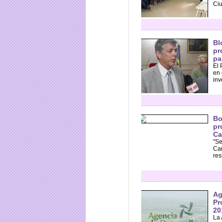
Ciu
Bl
pr
pa
El 
en 
inv
Bo
pr
Ca
"Se
Cam
res
Ag
Pr
20
La 