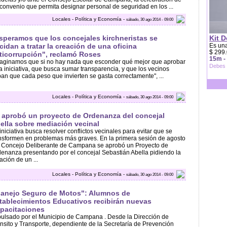
convenio que permita designar personal de seguridad en los ...
Locales - Política y Economía -
sábado, 30 ago 2014 - 09:00
speramos que los concejales kirchneristas se
Kit D
cidan a tratar la creación de una oficina
Es una
$ 299.
ticorrupción", reclamó Roses
15m -
aginamos que si no hay nada que esconder qué mejor que aprobar
Debes 
a iniciativa, que busca sumar transparencia, y que los vecinos
an que cada peso que invierten se gasta correctamente", ...
Locales - Política y Economía -
sábado, 30 ago 2014 - 09:00
 aprobó un proyecto de Ordenanza del concejal
ella sobre mediación vecinal
iniciativa busca resolver conflictos vecinales para evitar que se
nsformen en problemas más graves. En la primera sesión de agosto
 Concejo Deliberante de Campana se aprobó un Proyecto de
enanza presentando por el concejal Sebastián Abella pidiendo la
ación de un ...
Locales - Política y Economía -
sábado, 30 ago 2014 - 09:00
anejo Seguro de Motos": Alumnos de
tablecimientos Educativos recibirán nuevas
pacitaciones
ulsado por el Municipio de Campana . Desde la Dirección de
nsito y Transporte, dependiente de la Secretaría de Prevención