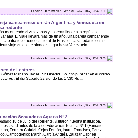
Locales - Información General -
sábado, 30 ago 2014 - 09:00
reja campanense unirán Argentina y Venezuela en
sa rodante
án recorriendo el Amazonas y esperan llegar a la república
ivariana. El viaje llevará más de un año. Una pareja campanense
encuentra recorriendo el litoral de Brasil en casa rodante como
teun viaje en el que planean llegar hasta Venezuela ...
Locales - Información General -
sábado, 30 ago 2014 - 09:00
rreo de Lectores
 Gómez Mariano Javier . Sr. Director: Solicito publicar en el correo
lectores : El día Sábado 22 siendo las 17.30 Hs ...
Locales - Información General -
sábado, 30 ago 2014 - 09:00
ucación Secundaria Agraria Nº 2
pasado 18 de Julio del corriente, visitaron nuestra Institución,
enes estudiantes de la a de Educación Técnica Nº 1 (Fumaneri
atan, Ferreira Gabriel, Cejas Fernán, Ibarra Francisco, Pérez
go, Campodónico Martín, García Andrés, Zalazar Gabriel)