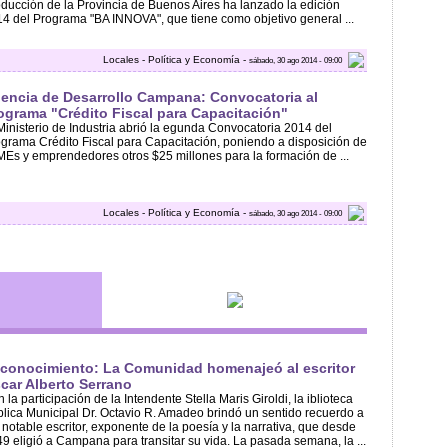
ducción de la Provincia de Buenos Aires ha lanzado la edición
4 del Programa "BA INNOVA", que tiene como objetivo general ...
Locales - Política y Economía -
sábado, 30 ago 2014 - 09:00
encia de Desarrollo Campana: Convocatoria al
ograma "Crédito Fiscal para Capacitación"
Ministerio de Industria abrió la egunda Convocatoria 2014 del
grama Crédito Fiscal para Capacitación, poniendo a disposición de
Es y emprendedores otros $25 millones para la formación de ...
Locales - Política y Economía -
sábado, 30 ago 2014 - 09:00
conocimiento: La Comunidad homenajeó al escritor
car Alberto Serrano
 la participación de la Intendente Stella Maris Giroldi, la iblioteca
lica Municipal Dr. Octavio R. Amadeo brindó un sentido recuerdo a
 notable escritor, exponente de la poesía y la narrativa, que desde
9 eligió a Campana para transitar su vida. La pasada semana, la ...