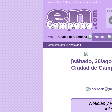
Está registrado? [
Ingrese Aquí
], sino [
Regístrese
]
El 
Ciudad de Campana
Noticias
Home
Usted está aquí »
Noticias
»
[sábado, 30/ago
Ciudad de Camp
Noticias y
del