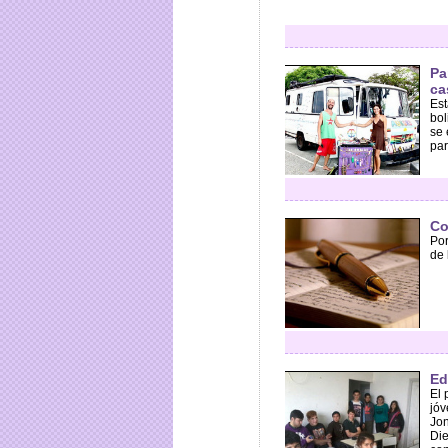
Pa
ca
Est
bol
se 
par
Co
Por
de 
Ed
El 
jóv
Jon
Die