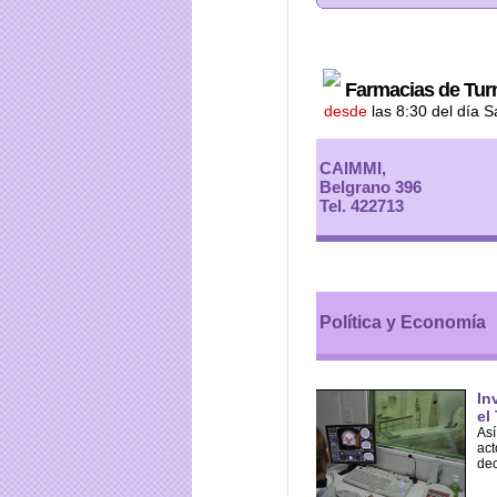
Farmacias de Tur
desde
las 8:30 del día 
CAIMMI,
Belgrano 396
Tel. 422713
Política y Economía
In
el
Así
act
dec