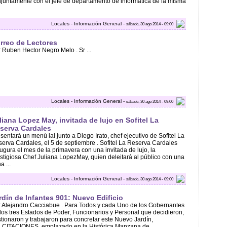
juntamente con el jefe de departamento de informática de la misma
Locales - Información General -
sábado, 30 ago 2014 - 09:00
rreo de Lectores
 Ruben Hector Negro Melo . Sr ...
Locales - Información General -
sábado, 30 ago 2014 - 09:00
liana Lopez May, invitada de lujo en Sofitel La
serva Cardales
sentará un menú ial junto a Diego Irato, chef ejecutivo de Sofitel La
erva Cardales, el 5 de septiembre . Sofitel La Reserva Cardales
ugura el mes de la primavera con una invitada de lujo, la
stigiosa Chef Juliana LopezMay, quien deleitará al público con una
a ...
Locales - Información General -
sábado, 30 ago 2014 - 09:00
rdín de Infantes 901: Nuevo Edificio
 Alejandro Cacciabue . Para Todos y cada Uno de los Gobernantes
los tres Estados de Poder, Funcionarios y Personal que decidieron,
tionaron y trabajaron para concretar este Nuevo Jardín,
LCITACIONES, emplazado en la Histórica Manzana de