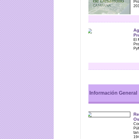
Pro
201
Ag
Pr
El 
Pro
PyM
Información General
Re
Os
Con
Púb
tan
194