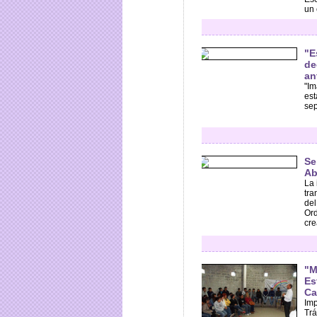
un 
"E
de
an
"Im
est
sep
Se
Ab
La 
tra
del
Ord
cre
"M
Es
Ca
Imp
Trá