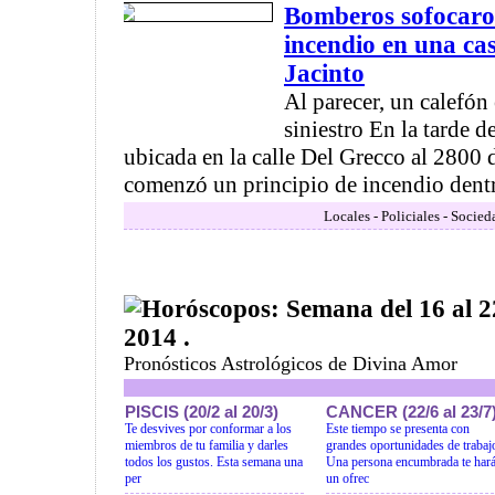
Bomberos sofocaron
incendio en una cas
Jacinto
Al parecer, un calefón 
siniestro En la tarde d
ubicada en la calle Del Grecco al 2800 d
comenzó un principio de incendio dentro
Locales - Policiales - Socied
Horóscopos: Semana del 16 al 
2014 .
Pronósticos Astrológicos de Divina Amor
PISCIS (20/2 al 20/3)
CANCER (22/6 al 23/7
Te desvives por conformar a los
Este tiempo se presenta con
miembros de tu familia y darles
grandes oportunidades de trabaj
todos los gustos. Esta semana una
Una persona encumbrada te har
per
un ofrec