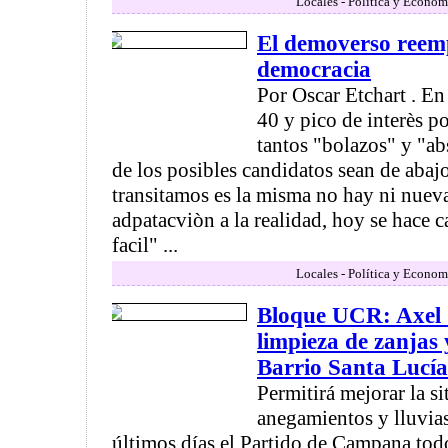
Locales - Política y Econom
El demoverso reemp
democracia
Por Oscar Etchart . En
40 y pico de interès p
tantos "bolazos" y "ab
de los posibles candidatos sean de abajo
transitamos es la misma no hay ni nueva,
adpatacviòn a la realidad, hoy se hace
facil" ...
Locales - Política y Econom
Bloque UCR: Axel C
limpieza de zanjas 
Barrio Santa Lucía
Permitirá mejorar la si
anegamientos y lluvias
últimos días el Partido de Campana todo