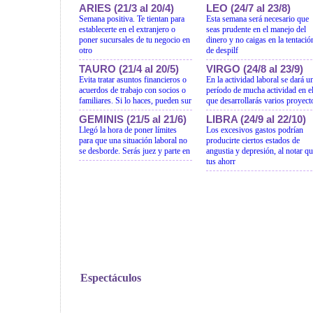
ARIES (21/3 al 20/4)
LEO (24/7 al 23/8)
Semana positiva. Te tientan para
Esta semana será necesario que
establecerte en el extranjero o
seas prudente en el manejo del
poner sucursales de tu negocio en
dinero y no caigas en la tentació
otro
de despilf
TAURO (21/4 al 20/5)
VIRGO (24/8 al 23/9)
Evita tratar asuntos financieros o
En la actividad laboral se dará u
acuerdos de trabajo con socios o
período de mucha actividad en e
familiares. Si lo haces, pueden sur
que desarrollarás varios proyect
GEMINIS (21/5 al 21/6)
LIBRA (24/9 al 22/10)
Llegó la hora de poner límites
Los excesivos gastos podrían
para que una situación laboral no
producirte ciertos estados de
se desborde. Serás juez y parte en
angustia y depresión, al notar q
tus ahorr
Espectáculos