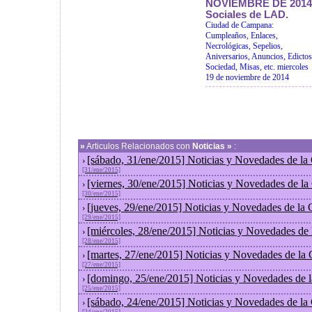
NOVIEMBRE DE 2014
Sociales de LAD.
Ciudad de Campana:
Cumpleaños, Enlaces,
Necrológicas, Sepelios,
Aniversarios, Anuncios, Edictos
Sociedad, Misas, etc. miercoles
19 de noviembre de 2014
»
Articulos Relacionados con
Noticias »
:
[sábado, 31/ene/2015] Noticias y Novedades de la
›
[31/ene/2015]
[viernes, 30/ene/2015] Noticias y Novedades de l
›
[30/ene/2015]
[jueves, 29/ene/2015] Noticias y Novedades de la
›
[29/ene/2015]
[miércoles, 28/ene/2015] Noticias y Novedades de
›
[28/ene/2015]
[martes, 27/ene/2015] Noticias y Novedades de la
›
[27/ene/2015]
[domingo, 25/ene/2015] Noticias y Novedades de 
›
[25/ene/2015]
[sábado, 24/ene/2015] Noticias y Novedades de la
›