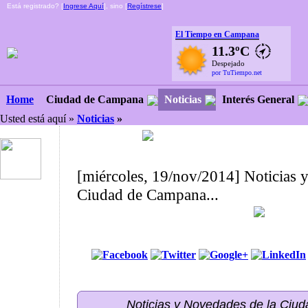
Está registrado? [
Ingrese Aquí
], sino [
Regístrese
]
El Tiempo en Campana
11.3ºC
Despejado
por TuTiempo.net
Ciudad de Campana
Noticias
Interés General
Home
Usted está aquí »
Noticias
»
[miércoles, 19/nov/2014] Noticias 
Ciudad de Campana...
Noticias y Novedades de la Ci