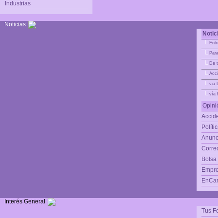
Industrias
Noticias
Notic
|_
Entr
|_
Para
|_
De t
|_
Acci
|_
via 
|_
vía
Opini
Accide
Políti
Anunc
Corre
Bolsa
Empre
EnCam
Interés General
Tus F