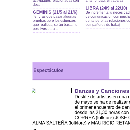
actividades relacionadas con
anterioridad. Si trabajas
docen
LIBRA (24/9 al 22/10)
GEMINIS (21/5 al 21/6)
Se incrementa tu necesidad
Tendrás que pasar algunas
de comunicación con much
pruebas pero los esfuerzos
gente pero las relaciones c
que realices, serán bastante
compañeros de trabaj
positivos para tu
Espectáculos
Danzas y Canciones 
Desfile de artistas en una
de mayo se ha de realizar e
el primer encuentro de da
desde las 21,30 horas con
CORREA (folklore) JOSE 
ALMA SALTEÑA (folklore) y MAURICIO RETAMOZ
...