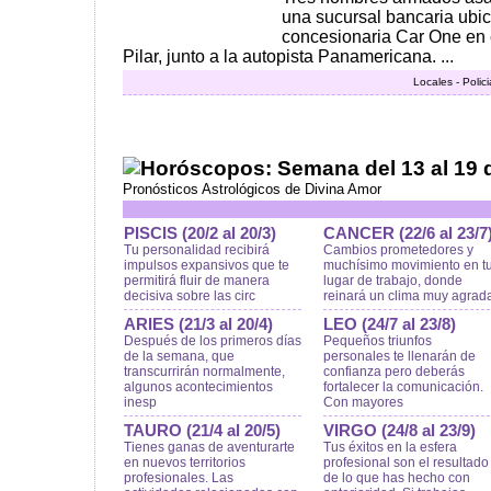
una sucursal bancaria ubic
concesionaria Car One en 
Pilar, junto a la autopista Panamericana. ...
Locales - Polic
Horóscopos: Semana del 13 al 19 de
Pronósticos Astrológicos de Divina Amor
PISCIS (20/2 al 20/3)
CANCER (22/6 al 23/7
Tu personalidad recibirá
Cambios prometedores y
impulsos expansivos que te
muchísimo movimiento en t
permitirá fluir de manera
lugar de trabajo, donde
decisiva sobre las circ
reinará un clima muy agrad
ARIES (21/3 al 20/4)
LEO (24/7 al 23/8)
Después de los primeros días
Pequeños triunfos
de la semana, que
personales te llenarán de
transcurrirán normalmente,
confianza pero deberás
algunos acontecimientos
fortalecer la comunicación.
inesp
Con mayores
TAURO (21/4 al 20/5)
VIRGO (24/8 al 23/9)
Tienes ganas de aventurarte
Tus éxitos en la esfera
en nuevos territorios
profesional son el resultado
profesionales. Las
de lo que has hecho con