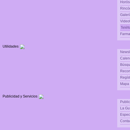
Horós
Rincón
Galerí
Video
Teléf
Farma
Utilidades
Newsl
Calen
Búsqu
Reco
Regís
Mapa d
Publicidad y Servicios
Publi
La Gu
Espec
Conta