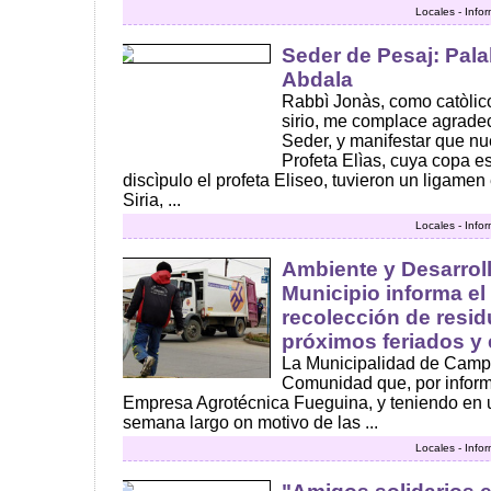
Locales - Info
Seder de Pesaj: Pala
Abdala
Rabbì Jonàs, como catòlico
sirio, me complace agrade
Seder, y manifestar que nu
Profeta Elìas, cuya copa e
discìpulo el profeta Eliseo, tuvieron un ligamen
Siria, ...
Locales - Info
Ambiente y Desarroll
Municipio informa e
recolección de resid
próximos feriados y 
La Municipalidad de Camp
Comunidad que, por inform
Empresa Agrotécnica Fueguina, y teniendo en ue
semana largo on motivo de las ...
Locales - Info