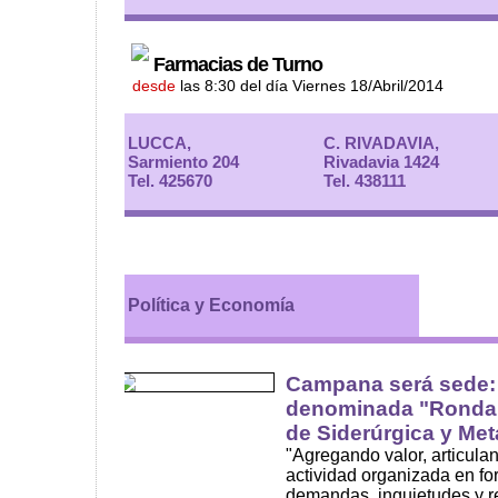
Farmacias de Turno
desde
las 8:30 del día Viernes 18/Abril/2014
LUCCA,
C. RIVADAVIA,
Sarmiento 204
Rivadavia 1424
Tel. 425670
Tel. 438111
Política y Economía
Campana será sede:
denominada "Ronda 
de Siderúrgica y Me
"Agregando valor, articula
actividad organizada en for
demandas, inquietudes y r