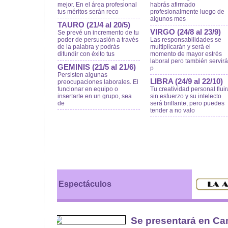
mejor. En el área profesional
habrás afirmado
tus méritos serán reco
profesionalmente luego de
algunos mes
TAURO (21/4 al 20/5)
VIRGO (24/8 al 23/9)
Se prevé un incremento de tu
poder de persuasión a través
Las responsabilidades se
de la palabra y podrás
multiplicarán y será el
difundir con éxito tus
momento de mayor estrés
laboral pero también servirá
GEMINIS (21/5 al 21/6)
p
Persisten algunas
LIBRA (24/9 al 22/10)
preocupaciones laborales. El
funcionar en equipo o
Tu creatividad personal fluir
insertarte en un grupo, sea
sin esfuerzo y su intelecto
de
será brillante, pero puedes
tender a no valo
Espectáculos
Se presentará en Ca