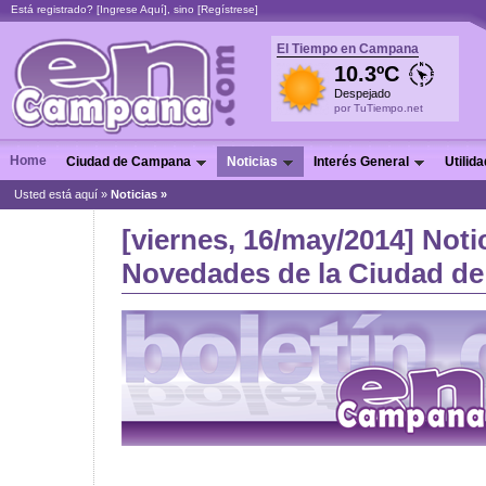
Está registrado? [
Ingrese Aquí
], sino [
Regístrese
]
El Tiempo en Campana
10.3ºC
Despejado
por TuTiempo.net
Home
Ciudad de Campana
Noticias
Interés General
Utilid
Usted está aquí »
Noticias
»
[viernes, 16/may/2014] Noti
Novedades de la Ciudad de