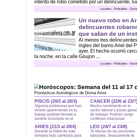
intento de robo cometido por un delincuente, lue
Locales - Policiales - Soc
Un nuevo robo en Ari
delincuentes robaron
que salian de un inst
Al menos tres delincuentes
ingles del barrio Ariel del 
ayer. El hecho ocurrió cer
la noche, en la calle Goujon ...
Locales - Policiales - Soc
Horóscopos: Semana del 11 al 17 
Pronósticos Astrológicos de Divina Amor
PISCIS (20/2 al 20/3)
CANCER (22/6 al 23/7
Algunos problemas que han
Mucho movimiento en tu
venido apareciendo en tu
sector laboral y pocas gana
trabajo podrían llevarte a
de trabajar. Podrían surgir
sentirte incómodo en el
conflictos relacionad
ARIES (21/3 al 20/4)
LEO (24/7 al 23/8)
Durante la mitad de esta
Te liberas de las presiones
semana todo cambiará para
laborales. Seguramente te