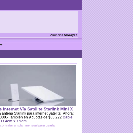
Anuncios
AdWayet
e Internet Vía Satélite Starlink Mini X
 antena Starlink para internet Satelital. Ahora:
000.- También en 9 cuotas de $33.222
Cable
 33.4cm x 7.9cm
contratar un plan mensual para usarla.