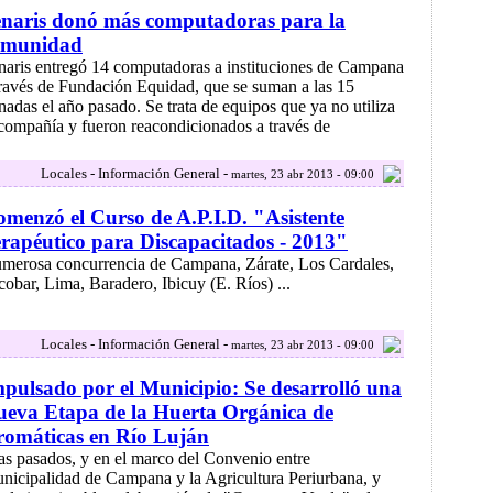
naris donó más computadoras para la
omunidad
naris entregó 14 computadoras a instituciones de Campana
través de Fundación Equidad, que se suman a las 15
nadas el año pasado. Se trata de equipos que ya no utiliza
 compañía y fueron reacondicionados a través de
Locales - Información General -
martes, 23 abr 2013 - 09:00
menzó el Curso de A.P.I.D. "Asistente
rapéutico para Discapacitados - 2013"
merosa concurrencia de Campana, Zárate, Los Cardales,
cobar, Lima, Baradero, Ibicuy (E. Ríos) ...
Locales - Información General -
martes, 23 abr 2013 - 09:00
pulsado por el Municipio: Se desarrolló una
eva Etapa de la Huerta Orgánica de
romáticas en Río Luján
as pasados, y en el marco del Convenio entre
nicipalidad de Campana y la Agricultura Periurbana, y