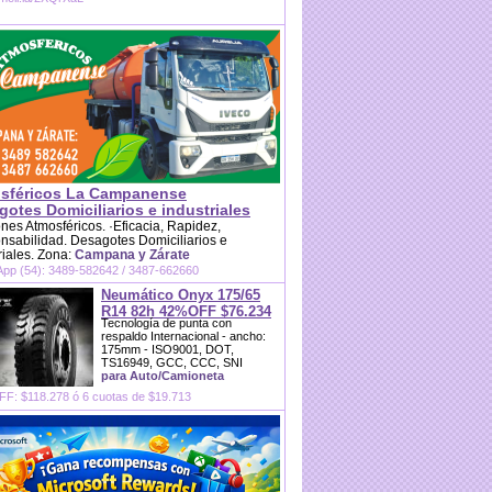
sféricos La Campanense
otes Domiciliarios e industriales
es Atmosféricos. ·Eficacia, Rapidez,
sabilidad. Desagotes Domiciliarios e
riales. Zona:
Campana y Zárate
pp (54): 3489-582642 / 3487-662660
Neumático Onyx 175/65
R14 82h 42%OFF $76.234
Tecnología de punta con
respaldo Internacional - ancho:
175mm - ISO9001, DOT,
TS16949, GCC, CCC, SNI
para Auto/Camioneta
F: $118.278 ó 6 cuotas de $19.713