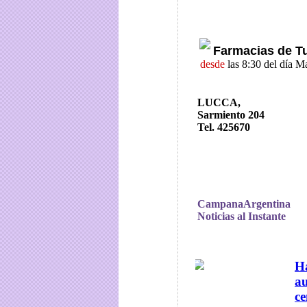
Farmacias de T
desde
las 8:30 del día M
LUCCA,
Sarmiento 204
Tel. 425670
CampanaArgentina
Noticias al Instante
Ha
au
ce