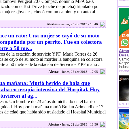
.automóvil Peugeot 207 Compac, dominio MFA 620,
ilizado como Test Drive (coche de prueba) tripulado por
s mujeres jóvenes, chocó con un camión y un auto al
Alertas -
martes, 23 abr 2013 - 13:46
ce un rato: Una mujer se cayó de su moto
ompañada por un perrito. Fue en colectora
rte a 50 me...
Atmo
.tros de la estación de servicio YPF. María Torres de 26
Desag
os se cayó de su moto al morder la banquina en colectora
Camion
Respon
rte a 50 metros de la estación de Servicios YPF mano ...
indust
WhatsA
Alertas -
lunes, 22 abr 2013 - 17:05
ta mañana: Murió herido de bala que
taba en terapia intensiva del Hospital. Hoy
tuvieron al ag...
.resor. Un hombre de 23 años domiciliado en el barrio
43% OF
gnidad. Hoy por la mañana murió Braian Arimendi de 17
os de edad que había sido trasladado al Hospital Municipal
Alertas -
lunes, 22 abr 2013 - 16:36