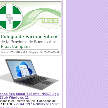
book Exo Smart T38 Intel N4020 4gb
28gb Windows 11
ador: Intel Celeron N4020 - Capacidad de
 SSD: 128 GB
$344.999 ó 6 cuotas de $77.619
/meli.la/2XQrXaL