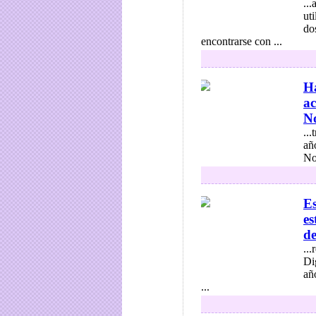
..
ut
do
encontrarse con ...
Ha
ac
No
..
añ
No
Es
es
de
..
Di
añ
...