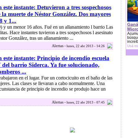
 este instante: Detuvieron a tres sospechosos
 la muerte de Néstor González. Dos mayores
8 y 1...
Ganá
.9) y un menor 16 años. Fué en un allanamiento l barrio Las
Micr
litas. Hace instantes tuvieron a tres sospechosos l asesinato
Acumu
stor González, tras un allanamiento ...
búsque
increí
Alertas -
lunes, 22 abr 2013 - 14:26
Usá mi
 este instante: Principio de incendio escuela
 del barrio Siderca. Ya fue solucionado,
mberos ...
trabajaron en el lugar. Fue un cortocicuito en el baño de las
jeres. Las clases se llevaran a cabo normalmente. Una
rcunstancia de principio de incendio se produjo hace un
Alertas -
lunes, 22 abr 2013 - 07:45