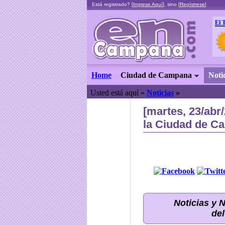
Está registrado? [
Ingrese Aquí
], sino [
Regístrese
]
El 
Home
Ciudad de Campana
Noti
Usted está aquí »
Noticias
»
[martes, 23/abr
la Ciudad de C
Noticias y
del