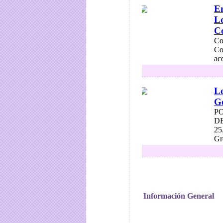
En
Lo
Co
Co
Co
ac
Lo
Go
P
DE
25
Gr
Información General