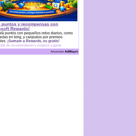
 puntos y recompensas con
osoft Rewards!
lá puntos con pequeños retos diarios, como
das en bing, y canjealos por premios
bles.
¡Sumate a Rewards, es gratis!
 link de recomendación y empezá a ganar
Anuncios
AdWayet