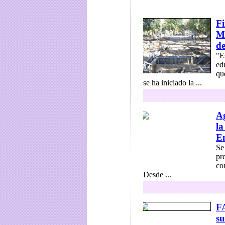
Fi
Mu
de
"E
ed
qu
se ha iniciado la ...
Ag
la
Em
Se
pr
co
Desde ...
FA
su