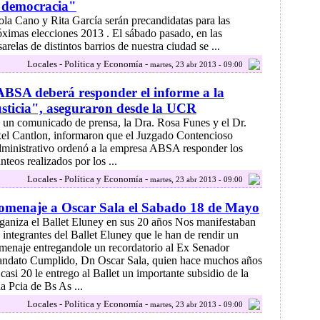
 democracia"
ola Cano y Rita García serán precandidatas para las
óximas elecciones 2013 . El sábado pasado, en las
arelas de distintos barrios de nuestra ciudad se ...
Locales - Política y Economía -
martes, 23 abr 2013 - 09:00
BSA deberá responder el informe a la
sticia", aseguraron desde la UCR
 un comunicado de prensa, la Dra. Rosa Funes y el Dr.
el Cantlon, informaron que el Juzgado Contencioso
ministrativo ordenó a la empresa ABSA responder los
nteos realizados por los ...
Locales - Política y Economía -
martes, 23 abr 2013 - 09:00
omenaje a Oscar Sala el Sabado 18 de Mayo
ganiza el Ballet Eluney en sus 20 años Nos manifestaban
s integrantes del Ballet Eluney que le han de rendir un
menaje entregandole un recordatorio al Ex Senador
ndato Cumplido, Dn Oscar Sala, quien hace muchos años
 casi 20 le entrego al Ballet un importante subsidio de la
 Pcia de Bs As ...
Locales - Política y Economía -
martes, 23 abr 2013 - 09:00