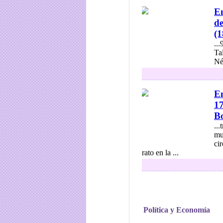
En
de
(1
..
Ta
Né
En
17
Bo
...
mu
ci
rato en la ...
Política y Economía