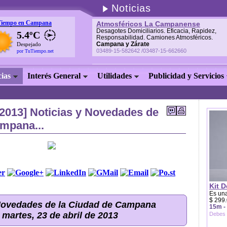
Noticias
Tiempo en Campana
Atmosféricos La Campanense
Desagotes Domiciliarios. Eficacia, Rapidez,
5.4ºC
Responsabilidad. Camiones Atmosféricos.
Campana y Zárate
Despejado
03489-15-582642 /03487-15-662660
por TuTiempo.net
cias
Interés General
Utilidades
Publicidad y Servicios
/2013] Noticias y Novedades de
ampana...
Kit D
Es una
$ 299.
 Novedades de la Ciudad de Campana
15m -
 martes, 23 de abril de 2013
Debes 