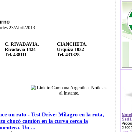
urno
artes 23/Abril/2013
C. RIVADAVIA,
CIANCHETA,
Rivadavia 1424
Urquiza 1032
Tel. 438111
Tel. 431328
ce un rato - Test Drive: Milagro en la ruta,
Note
Ssd1
to chocó camión en la curva cerca la
Proces
mentera. Un ...
disco
https:/