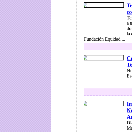
Te
c
Te
a 
do
la
Fundación Equidad ...
Co
Te
Nu
Es
Im
Nu
A
Dí
Mu