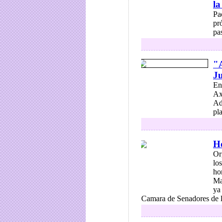
la
Pa
pr
pas
"A
Ju
En
Ax
Ad
pla
H
Or
lo
ho
Ma
ya
Camara de Senadores de la