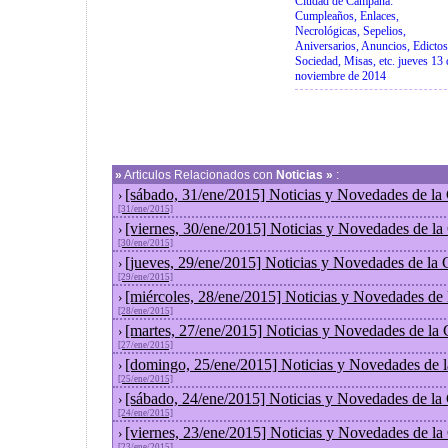
Ciudad de Campana:
Cumpleaños, Enlaces,
Necrológicas, Sepelios,
Aniversarios, Anuncios, Edictos
Sociedad, Misas, etc. jueves 13 
noviembre de 2014
»
Articulos Relacionados con
Noticias »
:
[sábado, 31/ene/2015] Noticias y Novedades de la
›
[31/ene/2015]
[viernes, 30/ene/2015] Noticias y Novedades de l
›
[30/ene/2015]
[jueves, 29/ene/2015] Noticias y Novedades de la
›
[29/ene/2015]
[miércoles, 28/ene/2015] Noticias y Novedades de
›
[28/ene/2015]
[martes, 27/ene/2015] Noticias y Novedades de la
›
[27/ene/2015]
[domingo, 25/ene/2015] Noticias y Novedades de 
›
[25/ene/2015]
[sábado, 24/ene/2015] Noticias y Novedades de la
›
[24/ene/2015]
[viernes, 23/ene/2015] Noticias y Novedades de l
›
[23/ene/2015]