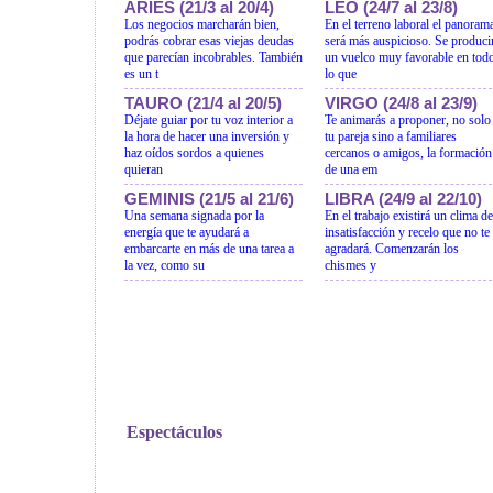
ARIES (21/3 al 20/4)
LEO (24/7 al 23/8)
Los negocios marcharán bien,
En el terreno laboral el panoram
podrás cobrar esas viejas deudas
será más auspicioso. Se produci
que parecían incobrables. También
un vuelco muy favorable en tod
es un t
lo que
TAURO (21/4 al 20/5)
VIRGO (24/8 al 23/9)
Déjate guiar por tu voz interior a
Te animarás a proponer, no solo
la hora de hacer una inversión y
tu pareja sino a familiares
haz oídos sordos a quienes
cercanos o amigos, la formación
quieran
de una em
GEMINIS (21/5 al 21/6)
LIBRA (24/9 al 22/10)
Una semana signada por la
En el trabajo existirá un clima de
energía que te ayudará a
insatisfacción y recelo que no te
embarcarte en más de una tarea a
agradará. Comenzarán los
la vez, como su
chismes y
Espectáculos