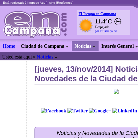
Está registrado? [
Ingrese Aquí
], sino [
Regístrese
]
El Tiempo en Campana
11.4ºC
Despejado
por TuTiempo.net
Home
Ciudad de Campana
Noticias
Interés General
Usted está aquí »
Noticias
»
[jueves, 13/nov/2014] Notici
Novedades de la Ciudad de
Noticias y Novedades de la Ci