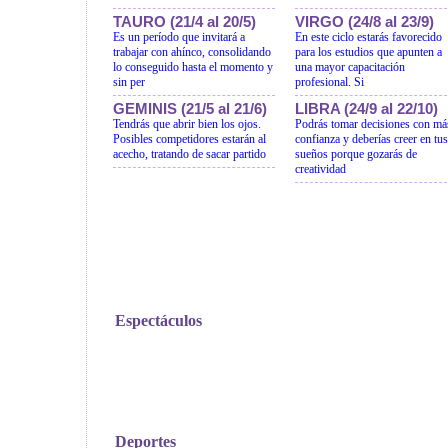
TAURO (21/4 al 20/5)
VIRGO (24/8 al 23/9)
Es un período que invitará a
En este ciclo estarás favorecido
trabajar con ahínco, consolidando
para los estudios que apunten a
lo conseguido hasta el momento y
una mayor capacitación
sin per
profesional. Si
GEMINIS (21/5 al 21/6)
LIBRA (24/9 al 22/10)
Tendrás que abrir bien los ojos.
Podrás tomar decisiones con má
Posibles competidores estarán al
confianza y deberías creer en tus
acecho, tratando de sacar partido
sueños porque gozarás de
creatividad
Espectáculos
Deportes