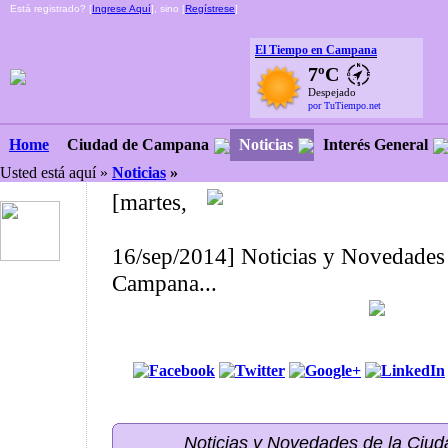
Está registrado? [
Ingrese Aquí
], sino [
Regístrese
]
El Tiempo en Campana
7ºC
Despejado
por TuTiempo.net
Ciudad de Campana
Noticias
Interés General
Home
Usted está aquí »
Noticias
»
[martes,
16/sep/2014] Noticias y Novedades 
Campana...
Noticias y Novedades de la Ci