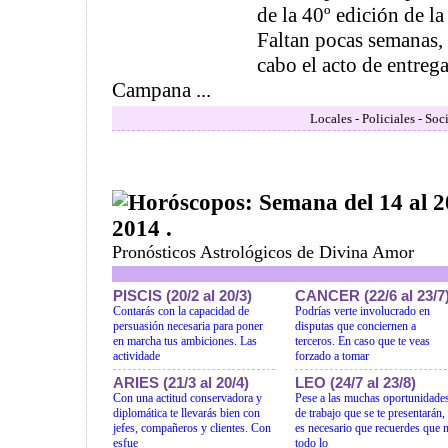
de la 40º edición de l
Faltan pocas semanas, 
cabo el acto de entrega
Campana ...
Locales - Policiales - Soc
Horóscopos: Semana del 14 al 2
2014 .
Pronósticos Astrológicos de Divina Amor
PISCIS (20/2 al 20/3)
CANCER (22/6 al 23/7
Contarás con la capacidad de
Podrías verte involucrado en
persuasión necesaria para poner
disputas que conciernen a
en marcha tus ambiciones. Las
terceros. En caso que te veas
actividade
forzado a tomar
ARIES (21/3 al 20/4)
LEO (24/7 al 23/8)
Con una actitud conservadora y
Pese a las muchas oportunidade
diplomática te llevarás bien con
de trabajo que se te presentarán,
jefes, compañeros y clientes. Con
es necesario que recuerdes que 
esfue
todo lo