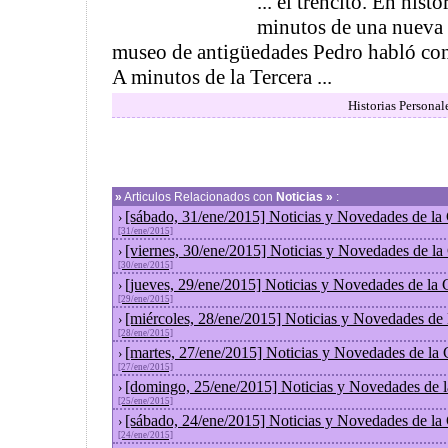
... el trencito. En hist
minutos de una nueva 
museo de antigüedades Pedro habló c
A minutos de la Tercera ...
Historias Personal
»
Articulos Relacionados con
Noticias »
:
[sábado, 31/ene/2015] Noticias y Novedades de la
›
[31/ene/2015]
[viernes, 30/ene/2015] Noticias y Novedades de l
›
[30/ene/2015]
[jueves, 29/ene/2015] Noticias y Novedades de la
›
[29/ene/2015]
[miércoles, 28/ene/2015] Noticias y Novedades de
›
[28/ene/2015]
[martes, 27/ene/2015] Noticias y Novedades de la
›
[27/ene/2015]
[domingo, 25/ene/2015] Noticias y Novedades de 
›
[25/ene/2015]
[sábado, 24/ene/2015] Noticias y Novedades de la
›
[24/ene/2015]