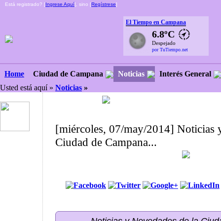
Está registrado? [
Ingrese Aquí
], sino [
Regístrese
]
El Tiempo en Campana
6.8ºC
Despejado
por TuTiempo.net
Ciudad de Campana
Noticias
Interés General
Home
Usted está aquí »
Noticias
»
[miércoles, 07/may/2014] Noticias 
Ciudad de Campana...