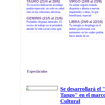
TAURO (21/4 al 20/5)
VIRGO (24/8 al 23/9)
Tu excesiva dedicación al trabajo
Tu mente seguirá estando
podría repercutir, no solo en salud
despierta y abierta a nuevas
sino en tus relaciones afectivas.
inquietudes o ideas, lo que
beneficiará, especial
GEMINIS (21/5 al 21/6)
LIBRA (24/9 al 22/10)
Probables disputas laborales. El
exceso de trabajo no te permitirá
Tu energía se despliega en el
atender la vida social como quis
ámbito profesional, con
momentos en los cuales podrás
hacer alarde de un
Espectáculos
Se desarrollará el
Tango" en el marc
Cultural