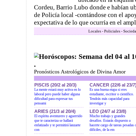
Cordeu, Barrio Lubo donde e habían ubi
de Policía local -contándose con el apoy
expectativa de lo que ocurría en el ampli
Locales - Policiales - Socied
Horóscopos: Semana del 04 al 
.
Pronósticos Astrológicos de Divina Amor
PISCIS (20/2 al 20/3)
CANCER (22/6 al 23/7
La mente estará muy activa en lo
Es una buena etapa si eres
laboral pero puede haber alguna
estudiante, escritor o científico.
dificultad para expresar tus
Tendrás más capacidad para
pensami
investigar y
ARIES (21/3 al 20/4)
LEO (24/7 al 23/8)
El espíritu aventurero y aguerrido
Mucho trabajo y grandes
que te caracteriza se hallará
desafíos. Estarás dispuesto a
enfatizado y te permitirá lanzarte
hacerte cargo de tareas pesadas 
con
difíciles, de la em