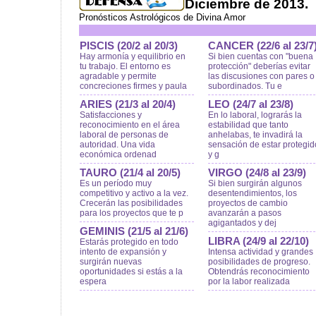
Diciembre de 2013.
Pronósticos Astrológicos de Divina Amor
PISCIS (20/2 al 20/3)
CANCER (22/6 al 23/7
Hay armonía y equilibrio en
Si bien cuentas con "buena
tu trabajo. El entorno es
protección" deberías evitar
agradable y permite
las discusiones con pares o
concreciones firmes y paula
subordinados. Tu e
ARIES (21/3 al 20/4)
LEO (24/7 al 23/8)
Satisfacciones y
En lo laboral, lograrás la
reconocimiento en el área
estabilidad que tanto
laboral de personas de
anhelabas, te invadirá la
autoridad. Una vida
sensación de estar protegid
económica ordenad
y g
TAURO (21/4 al 20/5)
VIRGO (24/8 al 23/9)
Es un período muy
Si bien surgirán algunos
competitivo y activo a la vez.
desentendimientos, los
Crecerán las posibilidades
proyectos de cambio
para los proyectos que te p
avanzarán a pasos
agigantados y dej
GEMINIS (21/5 al 21/6)
LIBRA (24/9 al 22/10)
Estarás protegido en todo
intento de expansión y
Intensa actividad y grandes
surgirán nuevas
posibilidades de progreso.
oportunidades si estás a la
Obtendrás reconocimiento
espera
por la labor realizada