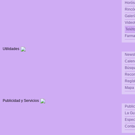
Horós
Rincón
Galerí
Video
Teléf
Farma
Utilidades
Newsl
Calen
Búsqu
Reco
Regís
Mapa d
Publicidad y Servicios
Publi
La Gu
Espec
Conta