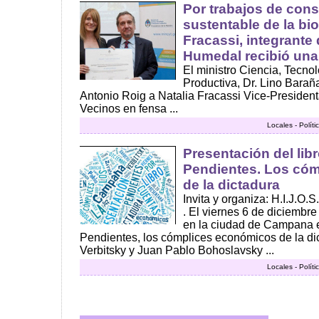
Por trabajos de con
sustentable de la bio
Fracassi, integrante
Humedal recibió una 
El ministro Ciencia, Tecno
Productiva, Dr. Lino Barañ
Antonio Roig a Natalia Fracassi Vice-Presiden
Vecinos en fensa ...
Locales - Polít
Presentación del lib
Pendientes. Los có
de la dictadura
Invita y organiza: H.I.J.O
. El viernes 6 de diciembre
en la ciudad de Campana e
Pendientes, los cómplices económicos de la di
Verbitsky y Juan Pablo Bohoslavsky ...
Locales - Polít