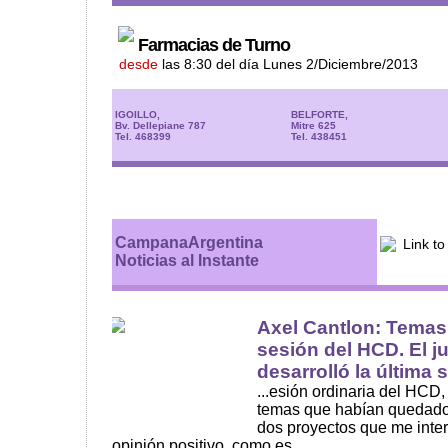
Farmacias de Turno
desde
las 8:30 del día Lunes 2/Diciembre/2013
IGOILLO,
BELFORTE,
Bv. Dellepiane 787
Mitre 625
Tel. 468399
Tel. 438451
CampanaArgentina
Noticias al Instante
Axel Cantlon: Temas 
sesión del HCD. El 
desarrolló la última s.
...esión ordinaria del HCD,
temas que habían quedado 
dos proyectos que me inte
opinión positivo, como es ...