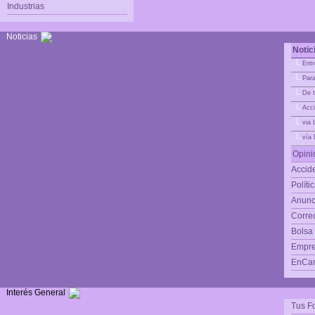
Industrias
Noticias
Notic
|_
Entr
|_
Para
|_
De t
|_
Acci
|_
via 
|_
vía
Opini
Accide
Políti
Anunc
Corre
Bolsa
Empre
EnCam
Interés General
Tus F