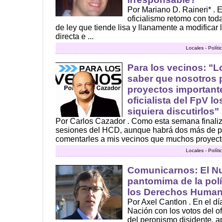
Por Mariano D. Raineri* . E
oficialismo retomo con tod
de ley que tiende lisa y llanamente a modificar 
directa e ...
Locales - Polít
Para los vecinos: "
saber que nosotros
proyectos importante
oficialista del FpV l
siquiera discutirlos"
Por Carlos Cazador . Como esta semana finalizó
sesiones del HCD, aunque habrá dos más de pr
comentarles a mis vecinos que muchos proyecto
Locales - Polít
Comunicarnos: El Nu
pantomima de la polí
los Derechos Huma
Por Axel Cantlon . En el d
Nación con los votos del o
del peronismo disidente, a