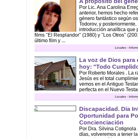
A propósito del géne
Por Lic. Ana Carolina Erre
anterior, hemos hecho refe
género fantástico según o
Todorov, y posteriormente
introducción analítica que 
films "El Resplandor" (1980) y "Los Otros" (2001
último film y ...
Locales - Infor
La voz de Dios para
hoy: "Todo Cumplid
Por Roberto Morales . La r
Jesús es el total cumplimie
vemos en el Antiguo Testa
perfecta en el Nuevo Testa
Locales - Infor
Discapacidad. Día In
Oportunidad para Po
Concienciación
Por Dra. Silvina Cotignola
días, volveremos a tener la