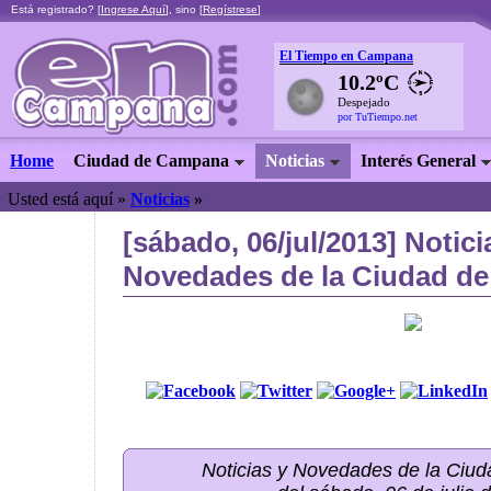
Está registrado? [
Ingrese Aquí
], sino [
Regístrese
]
El Tiempo en Campana
10.2ºC
Despejado
por TuTiempo.net
Home
Ciudad de Campana
Noticias
Interés General
Usted está aquí »
Noticias
»
[sábado, 06/jul/2013] Notici
Novedades de la Ciudad de
Noticias y Novedades de la Ci