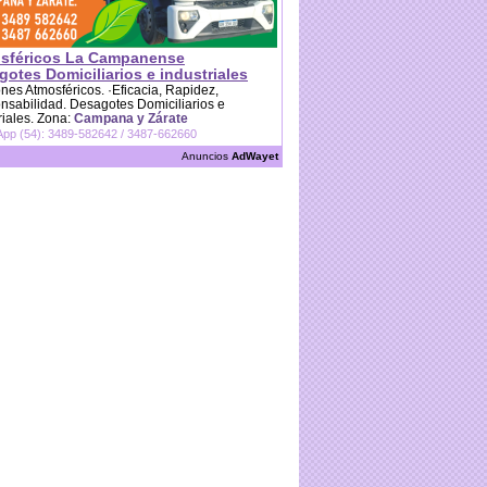
sféricos La Campanense
otes Domiciliarios e industriales
es Atmosféricos. ·Eficacia, Rapidez,
sabilidad. Desagotes Domiciliarios e
riales. Zona:
Campana y Zárate
pp (54): 3489-582642 / 3487-662660
Anuncios
AdWayet