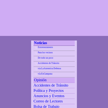
Noticias
Entretenimiento
|_
Para los vecinos
|_
De todo un poco
|_
Accidentes de Tránsito
|_
via La Autentica Defensa
|_
vía EnCampana
|_
Opinión
Accidentes de Tránsito
Política y Proyectos
Anuncios y Eventos
Correo de Lectores
Bolsa de Trabajo