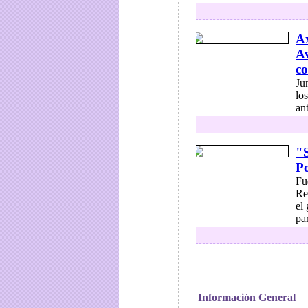
Ax
A
co
Ju
lo
an
"S
Po
Fu
Re
el
par
Información General