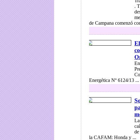
Tr
. T
de
me
de Campana comenzó con l
El
co
O
En
Pr
Co
Energética Nº 6124/13 ...
So
pa
mo
La
ca
de
la CAFAM: Honda y ...