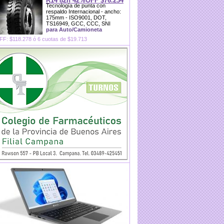
Tecnología de punta con
respaldo Internacional - ancho:
175mm - ISO9001, DOT,
TS16949, GCC, CCC, SNI
para Auto/Camioneta
F: $118.278 ó 6 cuotas de $19.713