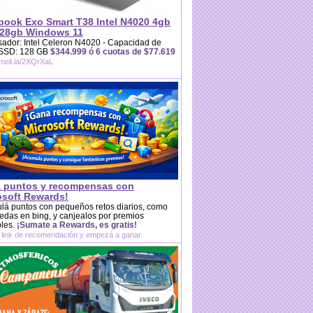
book Exo Smart T38 Intel N4020 4gb
28gb Windows 11
ador: Intel Celeron N4020 - Capacidad de
 SSD: 128 GB
$344.999 ó 6 cuotas de $77.619
/meli.la/2XQrXaL
 puntos y recompensas con
osoft Rewards!
lá puntos con pequeños retos diarios, como
das en bing, y canjealos por premios
bles.
¡Sumate a Rewards, es gratis!
 link de recomendación y empezá a ganar