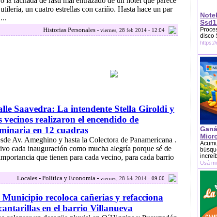
jo la fachada de rasti mal entrazado de un hotel que parece
 utilería, un cuatro estrellas con cariño. Hasta hace un par
Note
...
Ssd1
Historias Personales -
Proces
viernes, 28 feb 2014 - 12:04
disco
https:/
lle Saavedra: La intendente Stella Giroldi y
s vecinos realizaron el encendido de
minaria en 12 cuadras
Ganá
Micr
sde Av. Ameghino y hasta la Colectora de Panamericana .
Acumu
ivo cada inauguración como mucha alegría porque sé de
búsque
increí
 importancia que tienen para cada vecino, para cada barrio
Usá mi
Locales - Política y Economía -
viernes, 28 feb 2014 - 09:00
 Municipio recoloca cañerías y refacciona
cantarillas en el barrio Villanueva