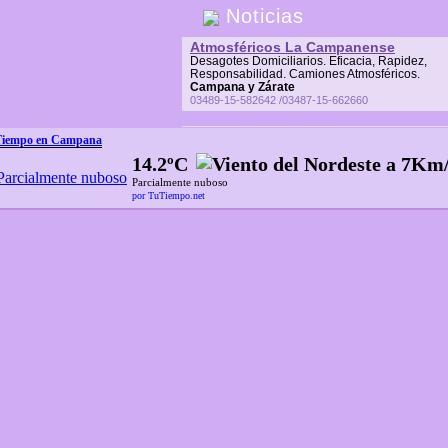
Noticias
Atmosféricos La Campanense
Desagotes Domiciliarios. Eficacia, Rapidez,
Responsabilidad. Camiones Atmosféricos.
Campana y Zárate
03489-15-582642 /03487-15-662660
Tiempo en Campana
14.2ºC
Parcialmente nuboso
por TuTiempo.net