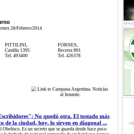
urno
43% OF
iernes 28/Febrero/2014
PITTILINI,
FORNES,
Castilla 1395
Becerra 891
Tel. 493400
Tel. 426378
scribidores": No quedó otra. El tostado más
co de la ciudad, hoy, lo sirven en diagonal ...
.al Obelisco. Es un secreto que se guarda desde hace poco