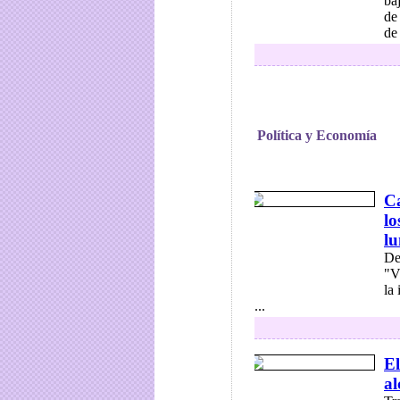
ba
de
de 
Política y Economía
Ca
lo
lu
De
"V
la
...
El
al