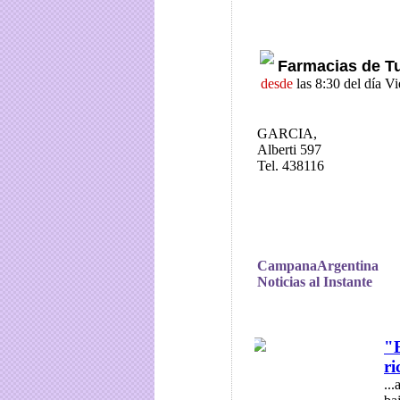
Farmacias de T
desde
las 8:30 del día V
GARCIA,
Alberti 597
Tel. 438116
CampanaArgentina
Noticias al Instante
"E
ri
..