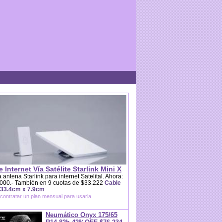
e Internet Vía Satélite Starlink Mini X
 antena Starlink para internet Satelital. Ahora:
000.- También en 9 cuotas de $33.222
Cable
 33.4cm x 7.9cm
contratar un plan mensual para usarla.
Neumático Onyx 175/65
R14 82h 42%OFF $76.234