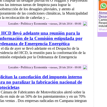
as colapsar un desagüe pluvial en O´Higgins y Pueyrredón
ras las intensas tareas de limpieza para lograr la
sobstrucción de los desagües pluviales, y atento al
Atmo
joramiento de las condiciones climáticas, la Municipalidad
Desag
a recolocación de cañerías y ...
Camion
Respon
Locales - Política y Economía -
viernes, 28 feb 2014 - 09:00
indust
WhatsA
 HCD llevó adelante una reunión para la
nformación de la Comisión estipulada por
rdenanza de Emergencia Energética
 el día de ayer se llevó adelante en el Despacho de la
esidencia del HCD, la reunión para la conformación de la
misión estipulada por la Ordenanza de Emergencia
Locales - Política y Economía -
viernes, 28 feb 2014 - 09:00
licitan la cancelación del impuesto interno
ra no paralizar la fabricación nacional de
tocicletas
 Cámara de Fabricantes de Motovehiculos alertó sobre la
ída en más de un 50% de los patentamientos y en un 70%
 las ventas . Dos empresas radicadas en Campana integran