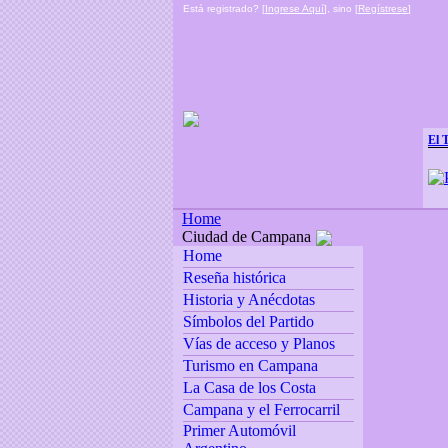
Está registrado? [
Ingrese Aquí
], sino [
Regístrese
]
El 
Home
Ciudad de Campana
Home
Reseña histórica
Historia y Anécdotas
Símbolos del Partido
Vías de acceso y Planos
Turismo en Campana
La Casa de los Costa
Campana y el Ferrocarril
Primer Automóvil